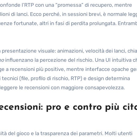
 confonde l’RTP con una “promessa” di recupero, mentre
ioni di lanci. Ecco perché, in sessioni brevi, è normale le
enze fortunate, altri in fasi di perdita prolungata. Entramb
 presentazione visuale: animazioni, velocità dei lanci, chi
bo
influenzano la percezione del rischio. Una UI intuitiva c
inge a recensioni più positive, mentre interfacce opache g
 tecnici (file, profilo di rischio, RTP) e design determina
a leggere le recensioni con maggiore consapevolezza.
censioni: pro e contro più cit
ocità del gioco e la trasparenza dei parametri. Molti utenti