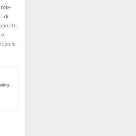
stop-
” di
arantito,
re
fidabile