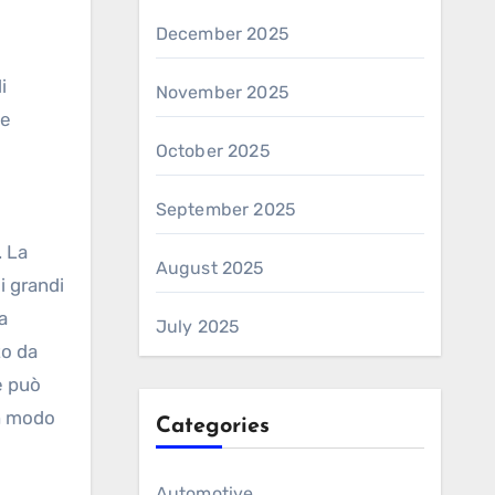
December 2025
i
November 2025
ve
October 2025
September 2025
. La
August 2025
i grandi
a
July 2025
to da
e può
in modo
Categories
Automotive