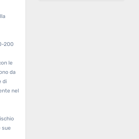
o
lla
00-200
con le
cono da
 di
tente nel
ischio
e sue