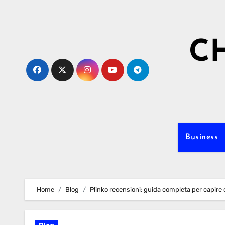
Skip
to
content
C
Business
Home
Blog
Plinko recensioni: guida completa per capire o