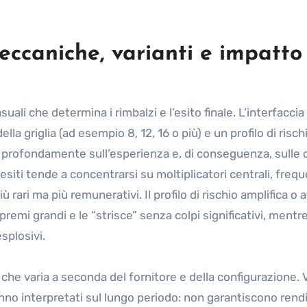
ccaniche, varianti e impatto
uali che determina i rimbalzi e l’esito finale. L’interfaccia
lla griglia (ad esempio 8, 12, 16 o più) e un profilo di risch
 profondamente sull’esperienza e, di conseguenza, sulle 
 esiti tende a concentrarsi su moltiplicatori centrali, freq
più rari ma più remunerativi. Il profilo di rischio amplifica o
 premi grandi e le “strisce” senza colpi significativi, mentre 
splosivi.
 che varia a seconda del fornitore e della configurazione. V
anno interpretati sul lungo periodo: non garantiscono ren