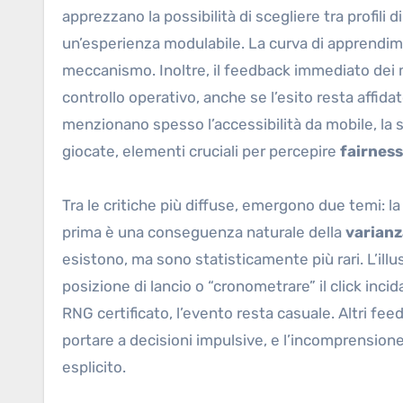
apprezzano la possibilità di scegliere tra profili 
un’esperienza modulabile. La curva di apprendim
meccanismo. Inoltre, il feedback immediato dei mo
controllo operativo, anche se l’esito resta affidat
menzionano spesso l’accessibilità da mobile, la st
giocate, elementi cruciali per percepire
fairness
Tra le critiche più diffuse, emergono due temi: la 
prima è una conseguenza naturale della
varianz
esistono, ma sono statisticamente più rari. L’ill
posizione di lancio o “cronometrare” il click incid
RNG certificato, l’evento resta casuale. Altri fe
portare a decisioni impulsive, e l’incomprensio
esplicito.