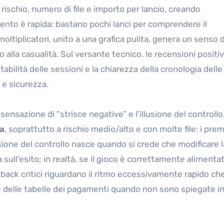
di rischio, numero di file e importo per lancio, creando
ento è rapida: bastano pochi lanci per comprendere il
ltiplicatori, unito a una grafica pulita, genera un senso d
o alla casualità. Sul versante tecnico, le recensioni positi
abilità delle sessioni e la chiarezza della cronologia delle
e sicurezza.
sensazione di “strisce negative” e l’illusione del controllo
a
, soprattutto a rischio medio/alto e con molte file: i prem
usione del controllo nasce quando si crede che modificare l
a sull’esito; in realtà, se il gioco è correttamente alimenta
edback critici riguardano il ritmo eccessivamente rapido ch
ne delle tabelle dei pagamenti quando non sono spiegate 