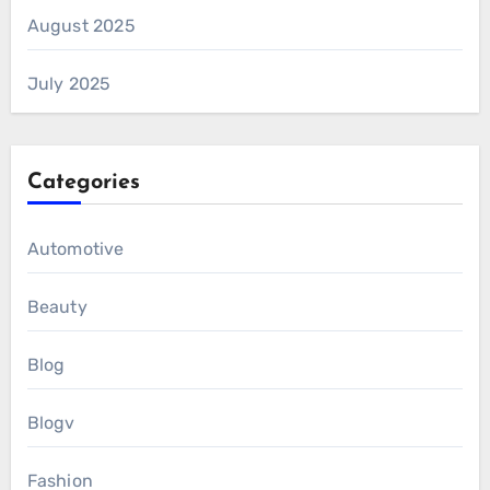
August 2025
July 2025
Categories
Automotive
Beauty
Blog
Blogv
Fashion