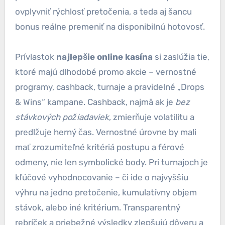
ovplyvniť rýchlosť pretočenia, a teda aj šancu
bonus reálne premeniť na disponibilnú hotovosť.
Prívlastok
najlepšie online kasína
si zaslúžia tie,
ktoré majú dlhodobé promo akcie – vernostné
programy, cashback, turnaje a pravidelné „Drops
& Wins“ kampane. Cashback, najmä ak je
bez
stávkových požiadaviek
, zmierňuje volatilitu a
predlžuje herný čas. Vernostné úrovne by mali
mať zrozumiteľné kritériá postupu a férové
odmeny, nie len symbolické body. Pri turnajoch je
kľúčové vyhodnocovanie – či ide o najvyššiu
výhru na jedno pretočenie, kumulatívny objem
stávok, alebo iné kritérium. Transparentný
rebríček a priebežné výsledky zlepšujú dôveru a