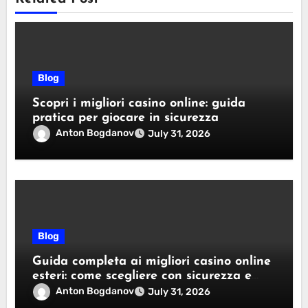
Blog
Scopri i migliori casino online: guida
pratica per giocare in sicurezza
Anton Bogdanov
July 31, 2026
Blog
Guida completa ai migliori casino online
esteri: come scegliere con sicurezza e
responsabilità
Anton Bogdanov
July 31, 2026