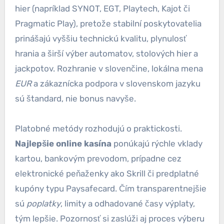
hier (napríklad SYNOT, EGT, Playtech, Kajot či
Pragmatic Play), pretože stabilní poskytovatelia
prinášajú vyššiu technickú kvalitu, plynulosť
hrania a širší výber automatov, stolových hier a
jackpotov. Rozhranie v slovenčine, lokálna mena
EUR
a zákaznícka podpora v slovenskom jazyku
sú štandard, nie bonus navyše.
Platobné metódy rozhodujú o praktickosti.
Najlepšie online kasína
ponúkajú rýchle vklady
kartou, bankovým prevodom, prípadne cez
elektronické peňaženky ako Skrill či predplatné
kupóny typu Paysafecard. Čím transparentnejšie
sú
poplatky
, limity a odhadované časy výplaty,
tým lepšie. Pozornosť si zaslúži aj proces výberu