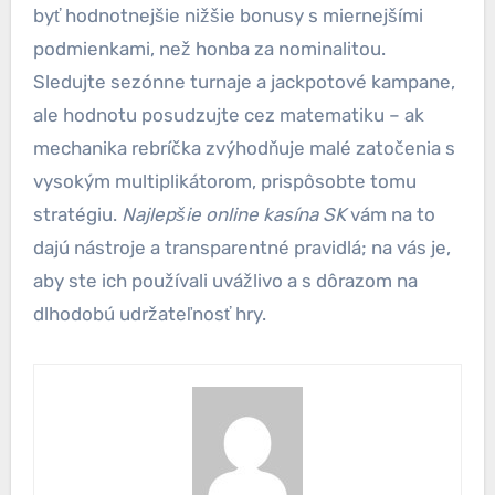
byť hodnotnejšie nižšie bonusy s miernejšími
podmienkami, než honba za nominalitou.
Sledujte sezónne turnaje a jackpotové kampane,
ale hodnotu posudzujte cez matematiku – ak
mechanika rebríčka zvýhodňuje malé zatočenia s
vysokým multiplikátorom, prispôsobte tomu
stratégiu.
Najlepšie online kasína SK
vám na to
dajú nástroje a transparentné pravidlá; na vás je,
aby ste ich používali uvážlivo a s dôrazom na
dlhodobú udržateľnosť hry.