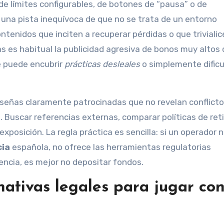
a de límites configurables, de botones de “pausa” o de
una pista inequívoca de que no se trata de un entorno
enidos que inciten a recuperar pérdidas o que trivialic
s es habitual la publicidad agresiva de bonos muy altos
e puede encubrir
prácticas desleales
o simplemente dificul
reseñas claramente patrocinadas que no revelan conflict
al. Buscar referencias externas, comparar políticas de reti
exposición. La regla práctica es sencilla: si un operador 
cia
española, no ofrece las herramientas regulatorias
encia, es mejor no depositar fondos.
nativas legales para jugar co