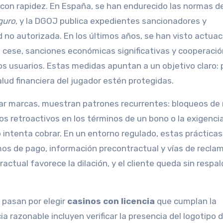
 con rapidez. En España, se han endurecido las normas d
guro
, y la DGOJ publica expedientes sancionadores y
 no autorizada. En los últimos años, se han visto actua
 cese, sanciones económicas significativas y cooperaci
os usuarios. Estas medidas apuntan a un objetivo claro: p
alud financiera del jugador estén protegidas.
tar marcas, muestran patrones recurrentes: bloqueos de 
ios retroactivos en los términos de un bono o la exigenci
 intenta cobrar. En un entorno regulado, estas prácticas
os de pago, información precontractual y vías de reclam
ractual favorece la dilación, y el cliente queda sin respal
 pasan por elegir
casinos con licencia
que cumplan la
 razonable incluyen verificar la presencia del logotipo d