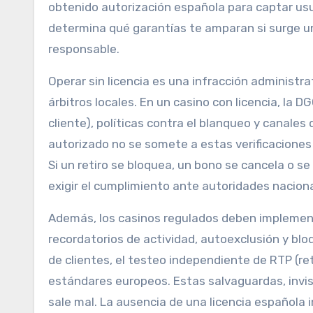
obtenido autorización española para captar usua
determina qué garantías te amparan si surge u
responsable.
Operar sin licencia es una infracción administra
árbitros locales. En un casino con licencia, la 
cliente), políticas contra el blanqueo y canale
autorizado no se somete a estas verificaciones 
Si un retiro se bloquea, un bono se cancela o se
exigir el cumplimiento ante autoridades naciona
Además, los casinos regulados deben impleme
recordatorios de actividad, autoexclusión y bl
de clientes, el testeo independiente de RTP (re
estándares europeos. Estas salvaguardas, invis
sale mal. La ausencia de una licencia española 