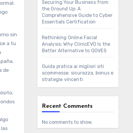
Securing Your Business from
formal:
the Ground Up: A
uego
Comprehensive Guide to Cyber
Essentials Certification
orno sin
Rethinking Online Facial
ce a tu
Analysis: Why ClinicEVO Is the
Better Alternative to QOVES
o
spaña.
Guida pratica ai migliori siti
a de
scommesse: sicurezza, bonus e
strategie vincenti
ósito,
 fondos
Recent Comments
algo
No comments to show.
 las