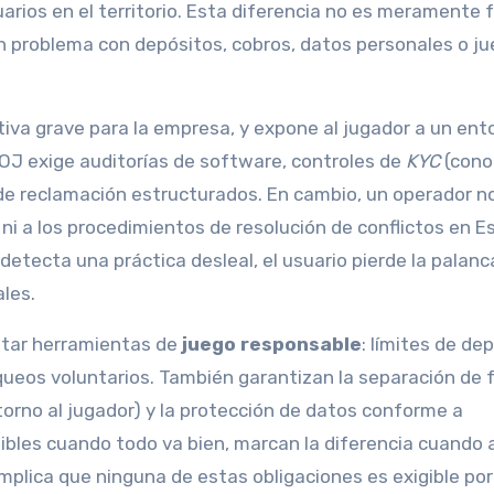
rios en el territorio. Esta diferencia no es meramente 
n problema con depósitos, cobros, datos personales o j
tiva grave para la empresa, y expone al jugador a un ent
DGOJ exige auditorías de software, controles de
KYC
(cono
s de reclamación estructurados. En cambio, un operador n
ni a los procedimientos de resolución de conflictos en E
 detecta una práctica desleal, el usuario pierde la palanc
les.
ntar herramientas de
juego responsable
: límites de dep
oqueos voluntarios. También garantizan la separación de
torno al jugador) y la protección de datos conforme a
ibles cuando todo va bien, marcan la diferencia cuando 
implica que ninguna de estas obligaciones es exigible por