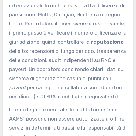
internazionali. In molti casi si tratta di licenze di
paesi come Malta, Curaçao, Gibilterra o Regno
Unito. Per tutelare il gioco
sicuro
e responsabile,
il primo passo è verificare il numero di licenza e la
giurisdizione, quindi controllare la
reputazione
del sito: recensioni di lungo periodo, trasparenza
delle condizioni, audit indipendenti su RNG e
payout. Un operatore serio rende chiari i dati sul
sistema di generazione casuale, pubblica i
payout
per categoria e collabora con laboratori
certificati (eCOGRA, iTech Labs o equivalenti).
Il tema legale è centrale: le piattaforme “non
AAMS” possono non essere autorizzate a offrire
servizi in determinati paesi, e la responsabilità di