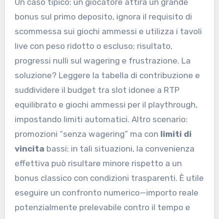
Un caso tipico: un giocatore attira un grande
bonus sul primo deposito, ignora il requisito di
scommessa sui giochi ammessi e utilizza i tavoli
live con peso ridotto o escluso; risultato,
progressi nulli sul wagering e frustrazione. La
soluzione? Leggere la tabella di contribuzione e
suddividere il budget tra slot idonee a RTP
equilibrato e giochi ammessi per il playthrough,
impostando limiti automatici. Altro scenario:
promozioni “senza wagering” ma con
limiti di
vincita
bassi; in tali situazioni, la convenienza
effettiva può risultare minore rispetto a un
bonus classico con condizioni trasparenti. È utile
eseguire un confronto numerico—importo reale
potenzialmente prelevabile contro il tempo e