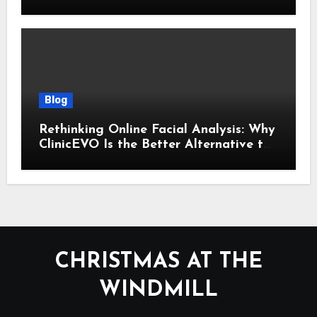
Cyber Essentials Certification
Blog
Rethinking Online Facial Analysis: Why
ClinicEVO Is the Better Alternative to
QOVES
CHRISTMAS AT THE
WINDMILL