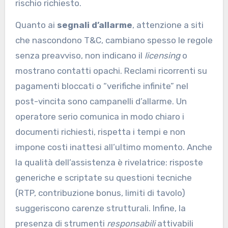
rischio richiesto.
Quanto ai
segnali d’allarme
, attenzione a siti
che nascondono T&C, cambiano spesso le regole
senza preavviso, non indicano il
licensing
o
mostrano contatti opachi. Reclami ricorrenti su
pagamenti bloccati o “verifiche infinite” nel
post-vincita sono campanelli d’allarme. Un
operatore serio comunica in modo chiaro i
documenti richiesti, rispetta i tempi e non
impone costi inattesi all’ultimo momento. Anche
la qualità dell’assistenza è rivelatrice: risposte
generiche e scriptate su questioni tecniche
(RTP, contribuzione bonus, limiti di tavolo)
suggeriscono carenze strutturali. Infine, la
presenza di strumenti
responsabili
attivabili