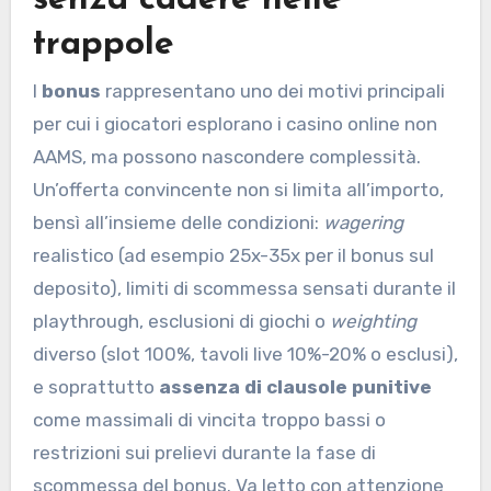
trappole
I
bonus
rappresentano uno dei motivi principali
per cui i giocatori esplorano i casino online non
AAMS, ma possono nascondere complessità.
Un’offerta convincente non si limita all’importo,
bensì all’insieme delle condizioni:
wagering
realistico (ad esempio 25x-35x per il bonus sul
deposito), limiti di scommessa sensati durante il
playthrough, esclusioni di giochi o
weighting
diverso (slot 100%, tavoli live 10%-20% o esclusi),
e soprattutto
assenza di clausole punitive
come massimali di vincita troppo bassi o
restrizioni sui prelievi durante la fase di
scommessa del bonus. Va letto con attenzione