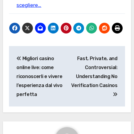
scegliere…
Post
Migliori casino
Fast, Private, and
navigation
online live: come
Controversial:
riconoscerli e vivere
Understanding No
l’esperienza dal vivo
Verification Casinos
perfetta