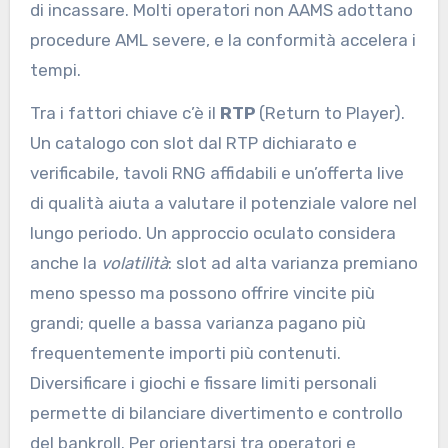
di incassare. Molti operatori non AAMS adottano
procedure AML severe, e la conformità accelera i
tempi.
Tra i fattori chiave c’è il
RTP
(Return to Player).
Un catalogo con slot dal RTP dichiarato e
verificabile, tavoli RNG affidabili e un’offerta live
di qualità aiuta a valutare il potenziale valore nel
lungo periodo. Un approccio oculato considera
anche la
volatilità
: slot ad alta varianza premiano
meno spesso ma possono offrire vincite più
grandi; quelle a bassa varianza pagano più
frequentemente importi più contenuti.
Diversificare i giochi e fissare limiti personali
permette di bilanciare divertimento e controllo
del bankroll. Per orientarsi tra operatori e