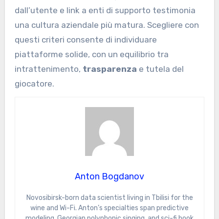
dall’utente e link a enti di supporto testimonia
una cultura aziendale più matura. Scegliere con
questi criteri consente di individuare
piattaforme solide, con un equilibrio tra
intrattenimento,
trasparenza
e tutela del
giocatore.
Anton Bogdanov
Novosibirsk-born data scientist living in Tbilisi for the
wine and Wi-Fi. Anton’s specialties span predictive
modeling, Georgian polyphonic singing, and sci-fi book