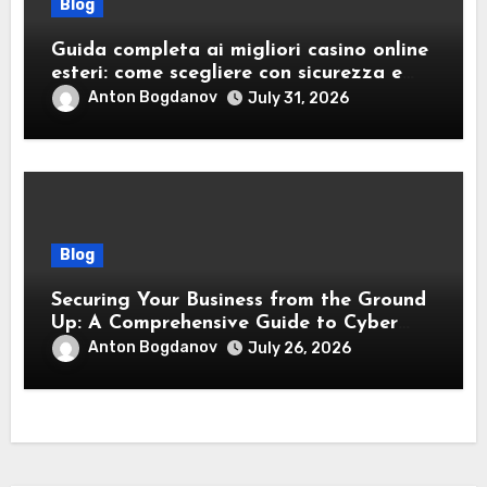
Blog
Guida completa ai migliori casino online
esteri: come scegliere con sicurezza e
responsabilità
Anton Bogdanov
July 31, 2026
Blog
Securing Your Business from the Ground
Up: A Comprehensive Guide to Cyber
Essentials Certification
Anton Bogdanov
July 26, 2026