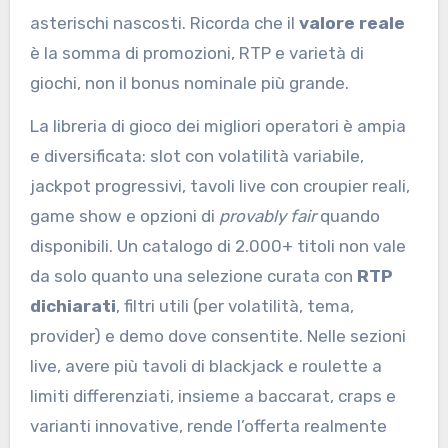
asterischi nascosti. Ricorda che il
valore reale
è la somma di promozioni, RTP e varietà di
giochi, non il bonus nominale più grande.
La libreria di gioco dei migliori operatori è ampia
e diversificata: slot con volatilità variabile,
jackpot progressivi, tavoli live con croupier reali,
game show e opzioni di
provably fair
quando
disponibili. Un catalogo di 2.000+ titoli non vale
da solo quanto una selezione curata con
RTP
dichiarati
, filtri utili (per volatilità, tema,
provider) e demo dove consentite. Nelle sezioni
live, avere più tavoli di blackjack e roulette a
limiti differenziati, insieme a baccarat, craps e
varianti innovative, rende l’offerta realmente