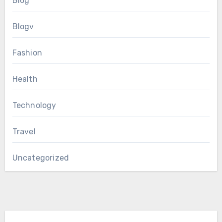
Blog
Blogv
Fashion
Health
Technology
Travel
Uncategorized