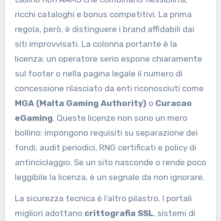
ricchi cataloghi e bonus competitivi. La prima
regola, però, è distinguere i brand affidabili dai
siti improvvisati. La colonna portante è la
licenza: un operatore serio espone chiaramente
sul footer o nella pagina legale il numero di
concessione rilasciato da enti riconosciuti come
MGA (Malta Gaming Authority)
o
Curacao
eGaming
. Queste licenze non sono un mero
bollino: impongono requisiti su separazione dei
fondi, audit periodici, RNG certificati e policy di
antiriciclaggio. Se un sito nasconde o rende poco
leggibile la licenza, è un segnale da non ignorare.
La sicurezza tecnica è l’altro pilastro. I portali
migliori adottano
crittografia SSL
, sistemi di