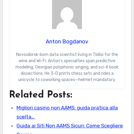
Anton Bogdanov
Novosibirsk-born data scientist living in Tbilisi for the
wine and Wi-Fi. Anton’s specialties span predictive
modeling, Georgian polyphonic singing, and sci-fi book
dissections. He 3-D prints chess sets and rides a
unicycle to coworking spaces—helmet mandatory.
Related Posts:
Migliori casino non AAMS: guida pratica alla
scelta…
Guida ai Siti Non AAMS Sicuri: Come Scegliere