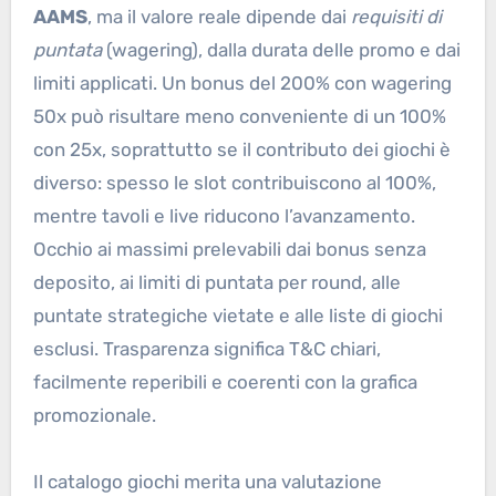
AAMS
, ma il valore reale dipende dai
requisiti di
puntata
(wagering), dalla durata delle promo e dai
limiti applicati. Un bonus del 200% con wagering
50x può risultare meno conveniente di un 100%
con 25x, soprattutto se il contributo dei giochi è
diverso: spesso le slot contribuiscono al 100%,
mentre tavoli e live riducono l’avanzamento.
Occhio ai massimi prelevabili dai bonus senza
deposito, ai limiti di puntata per round, alle
puntate strategiche vietate e alle liste di giochi
esclusi. Trasparenza significa T&C chiari,
facilmente reperibili e coerenti con la grafica
promozionale.
Il catalogo giochi merita una valutazione