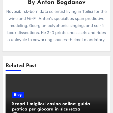
By
Anton Bogdanov
Novosibirsk-born data scientist living in Tbilisi for the
wine and Wi-Fi. Anton’s specialties span predictive
modeling, Georgian polyphonic singing, and sci-fi
book dissections. He 3-D prints chess sets and rides
a unicycle to coworking spaces—helmet mandatory.
Related Post
Blog
Scopri i migliori casino online: guida
pratica per giocare in sicurezza