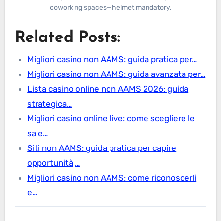
coworking spaces—helmet mandatory.
Related Posts:
Migliori casino non AAMS: guida pratica per…
Migliori casino non AAMS: guida avanzata per…
Lista casino online non AAMS 2026: guida
strategica…
Migliori casino online live: come scegliere le
sale…
Siti non AAMS: guida pratica per capire
opportunità,…
Migliori casino non AAMS: come riconoscerli
e…