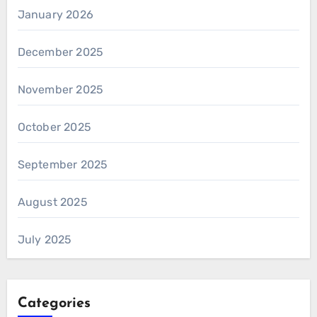
January 2026
December 2025
November 2025
October 2025
September 2025
August 2025
July 2025
Categories