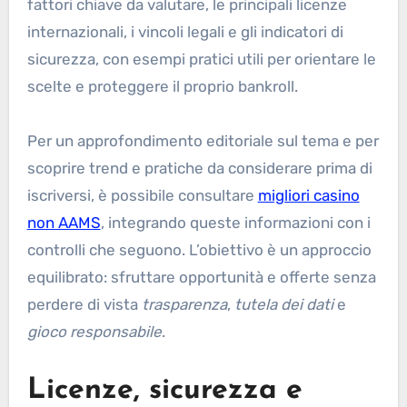
fattori chiave da valutare, le principali licenze
internazionali, i vincoli legali e gli indicatori di
sicurezza, con esempi pratici utili per orientare le
scelte e proteggere il proprio bankroll.
Per un approfondimento editoriale sul tema e per
scoprire trend e pratiche da considerare prima di
iscriversi, è possibile consultare
migliori casino
non AAMS
, integrando queste informazioni con i
controlli che seguono. L’obiettivo è un approccio
equilibrato: sfruttare opportunità e offerte senza
perdere di vista
trasparenza
,
tutela dei dati
e
gioco responsabile
.
Licenze, sicurezza e