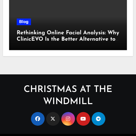
Blog
Rethinking Online Facial Analysis: Why
ClinicEVO Is the Better Alternative to
QOVES
CHRISTMAS AT THE
WINDMILL