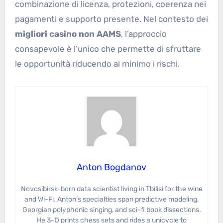
combinazione di licenza, protezioni, coerenza nei
pagamenti e supporto presente. Nel contesto dei
migliori casino non AAMS
, l’approccio
consapevole è l’unico che permette di sfruttare
le opportunità riducendo al minimo i rischi.
Anton Bogdanov
Novosibirsk-born data scientist living in Tbilisi for the wine
and Wi-Fi. Anton’s specialties span predictive modeling,
Georgian polyphonic singing, and sci-fi book dissections.
He 3-D prints chess sets and rides a unicycle to