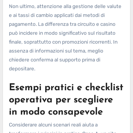
Non ultimo, attenzione alla gestione delle valute
e ai tassi di cambio applicati dai metodi di
pagamento. La differenza tra circuito e casino
può incidere in modo significativo sul risultato
finale, soprattutto con promozioni ricorrenti. In
assenza di informazioni sul tema, meglio
chiedere conferma al supporto prima di
depositare.
Esempi pratici e checklist
operativa per scegliere
in modo consapevole
Considerare alcuni scenari reali aiuta a