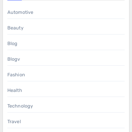
Automotive
Beauty
Blog
Blogv
Fashion
Health
Technology
Travel