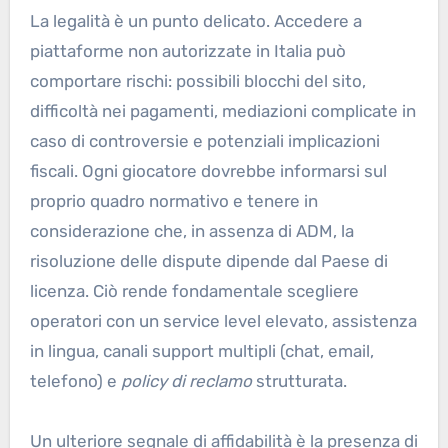
La legalità è un punto delicato. Accedere a
piattaforme non autorizzate in Italia può
comportare rischi: possibili blocchi del sito,
difficoltà nei pagamenti, mediazioni complicate in
caso di controversie e potenziali implicazioni
fiscali. Ogni giocatore dovrebbe informarsi sul
proprio quadro normativo e tenere in
considerazione che, in assenza di ADM, la
risoluzione delle dispute dipende dal Paese di
licenza. Ciò rende fondamentale scegliere
operatori con un service level elevato, assistenza
in lingua, canali support multipli (chat, email,
telefono) e
policy di reclamo
strutturata.
Un ulteriore segnale di affidabilità è la presenza di