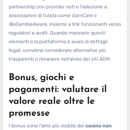
partnership con provider noti e l’adesione a
associazioni di tutela come
GamCare
o
BeGambleAware
, insieme a link funzionanti verso
regolatori e audit. Quando mancano questi
elementi o la piattaforma è avara di dettagli
legali, conviene considerare alternative più
trasparenti o rimanere nell’alveo dei siti ADM.
Bonus, giochi e
pagamenti: valutare il
valore reale oltre le
promesse
I bonus sono l’amo più visibile dei
casino non