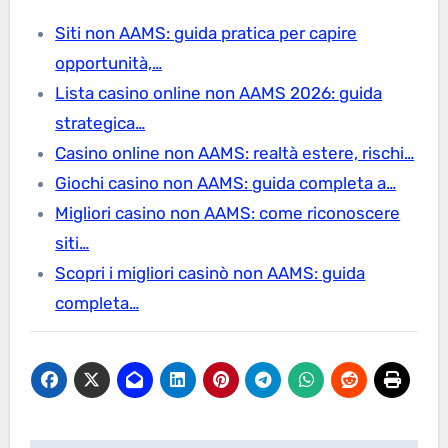
Siti non AAMS: guida pratica per capire
opportunità,…
Lista casino online non AAMS 2026: guida
strategica…
Casino online non AAMS: realtà estere, rischi…
Giochi casino non AAMS: guida completa a…
Migliori casino non AAMS: come riconoscere
siti…
Scopri i migliori casinò non AAMS: guida
completa…