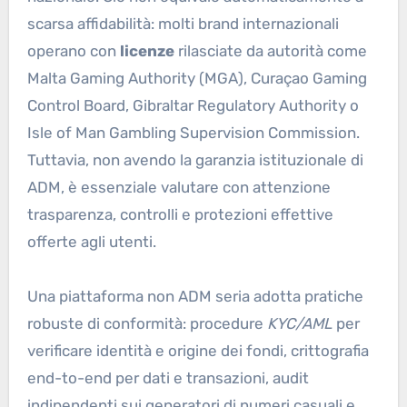
scarsa affidabilità: molti brand internazionali
operano con
licenze
rilasciate da autorità come
Malta Gaming Authority (MGA), Curaçao Gaming
Control Board, Gibraltar Regulatory Authority o
Isle of Man Gambling Supervision Commission.
Tuttavia, non avendo la garanzia istituzionale di
ADM, è essenziale valutare con attenzione
trasparenza, controlli e protezioni effettive
offerte agli utenti.
Una piattaforma non ADM seria adotta pratiche
robuste di conformità: procedure
KYC/AML
per
verificare identità e origine dei fondi, crittografia
end-to-end per dati e transazioni, audit
indipendenti sui generatori di numeri casuali e