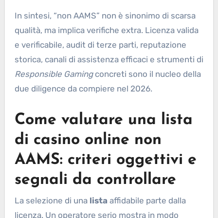
In sintesi, “non AAMS” non è sinonimo di scarsa
qualità, ma implica verifiche extra. Licenza valida
e verificabile, audit di terze parti, reputazione
storica, canali di assistenza efficaci e strumenti di
Responsible Gaming
concreti sono il nucleo della
due diligence da compiere nel 2026.
Come valutare una lista
di casino online non
AAMS: criteri oggettivi e
segnali da controllare
La selezione di una
lista
affidabile parte dalla
licenza. Un operatore serio mostra in modo