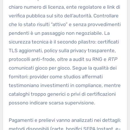
chiaro numero di licenza, ente regolatore e link di
verifica pubblica sul sito dell’autorità. Controllare
che lo stato risulti “attivo” e senza provvedimenti
pendenti è un passaggio non negoziabile. La
sicurezza tecnica è il secondo pilastro: certificati
TLS aggiornati, policy sulla privacy trasparente,
protocolli anti-frode, oltre a audit su RNG e
RTP
comunicati gioco per gioco. Segue la qualità dei
fornitori: provider come studios affermati
testimoniano investimenti in compliance, mentre
cataloghi troppo generici o privi di certificazioni
possono indicare scarsa supervisione.
Pagamenti e prelievi vanno analizzati nei dettagli:
metodi disponibili (carte, bonifici SEPA Instant, e-