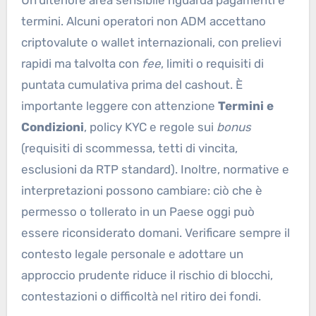
termini. Alcuni operatori non ADM accettano
criptovalute o wallet internazionali, con prelievi
rapidi ma talvolta con
fee
, limiti o requisiti di
puntata cumulativa prima del cashout. È
importante leggere con attenzione
Termini e
Condizioni
, policy KYC e regole sui
bonus
(requisiti di scommessa, tetti di vincita,
esclusioni da RTP standard). Inoltre, normative e
interpretazioni possono cambiare: ciò che è
permesso o tollerato in un Paese oggi può
essere riconsiderato domani. Verificare sempre il
contesto legale personale e adottare un
approccio prudente riduce il rischio di blocchi,
contestazioni o difficoltà nel ritiro dei fondi.