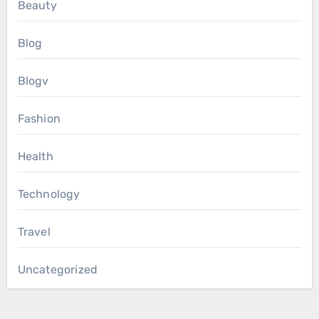
Beauty
Blog
Blogv
Fashion
Health
Technology
Travel
Uncategorized