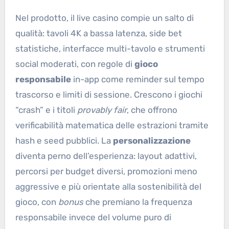
Nel prodotto, il live casino compie un salto di
qualità: tavoli 4K a bassa latenza, side bet
statistiche, interfacce multi-tavolo e strumenti
social moderati, con regole di
gioco
responsabile
in-app come reminder sul tempo
trascorso e limiti di sessione. Crescono i giochi
“crash” e i titoli
provably fair
, che offrono
verificabilità matematica delle estrazioni tramite
hash e seed pubblici. La
personalizzazione
diventa perno dell’esperienza: layout adattivi,
percorsi per budget diversi, promozioni meno
aggressive e più orientate alla sostenibilità del
gioco, con
bonus
che premiano la frequenza
responsabile invece del volume puro di