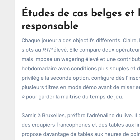
Études de cas belges et 
responsable
Chaque joueur a des objectifs différents. Claire
slots au
RTP
élevé. Elle compare deux opérateur
mais impose un wagering élevé et une contributi
hebdomadaire avec conditions plus souples et de
privilégie la seconde option, configure dès l’ins
plusieurs titres en mode démo avant de miser en a
» pour garder la maîtrise du temps de jeu.
Samir, à Bruxelles, préfère l’adrénaline du live. I
des croupiers francophones et des tables aux limi
propose davantage de tables aux heures de point