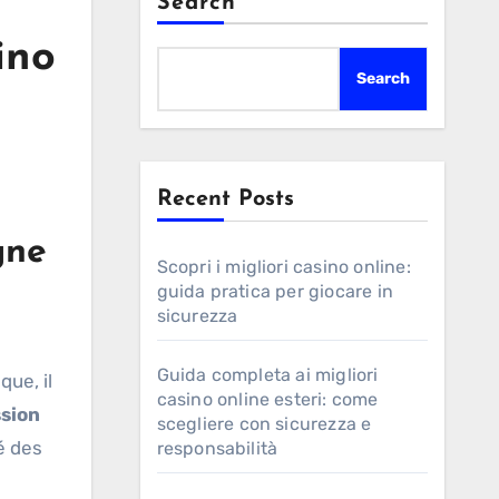
Search
ino
Search
Recent Posts
gne
Scopri i migliori casino online:
guida pratica per giocare in
sicurezza
Guida completa ai migliori
que, il
casino online esteri: come
sion
scegliere con sicurezza e
é des
responsabilità