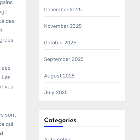
 gains
December 2025
tage
ité des
November 2025
la
agréés
October 2025
September 2025
giées
August 2025
. Les
atives
July 2025
és sont
Categories
ce qui
rd
.
Automotive