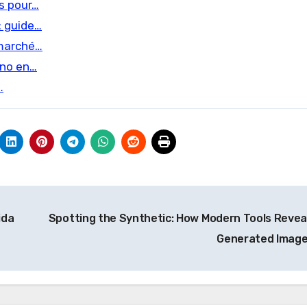
és pour…
: guide…
 marché…
ino en…
…
ida
Spotting the Synthetic: How Modern Tools Reveal
Generated Imag