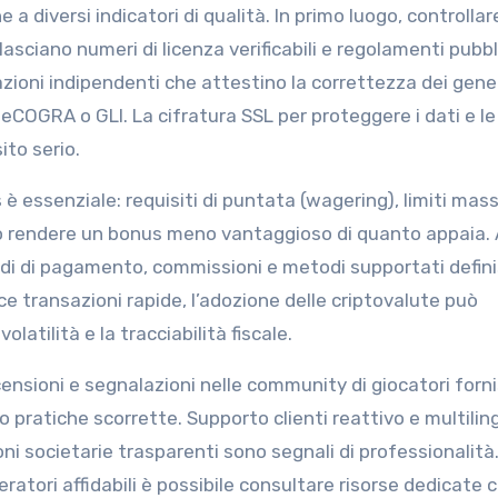
 diversi indicatori di qualità. In primo luogo, controllar
rilasciano numeri di licenza verificabili e regolamenti pubbl
azioni indipendenti che attestino la correttezza dei gener
 eCOGRA o GLI. La cifratura SSL per proteggere i dati e le
ito serio.
 è essenziale: requisiti di puntata (wagering), limiti mass
ono rendere un bonus meno vantaggioso di quanto appaia.
medi di pagamento, commissioni e metodi supportati defin
sce transazioni rapide, l’adozione delle criptovalute può
atilità e la tracciabilità fiscale.
censioni e segnalazioni nelle community di giocatori forn
 pratiche scorrette. Supporto clienti reattivo e multilin
i societarie trasparenti sono segnali di professionalità.
ratori affidabili è possibile consultare risorse dedicate