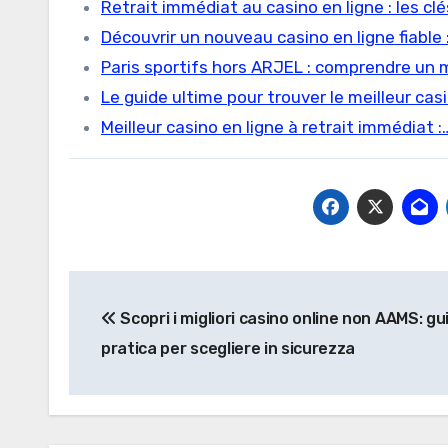
Retrait immédiat au casino en ligne : les cl
Découvrir un nouveau casino en ligne fiable 
Paris sportifs hors ARJEL : comprendre un
Le guide ultime pour trouver le meilleur cas
Meilleur casino en ligne à retrait immédiat :
Post
Scopri i migliori casino online non AAMS: gu
navigation
pratica per scegliere in sicurezza