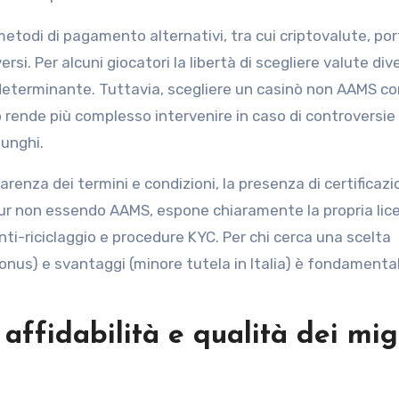
 metodi di pagamento alternativi, tra cui criptovalute, por
ersi. Per alcuni giocatori la libertà di scegliere valute div
 è determinante. Tuttavia, scegliere un casinò non AAMS 
no rende più complesso intervenire in caso di controversie
lunghi.
enza dei termini e condizioni, la presenza di certificazio
 pur non essendo AAMS, espone chiaramente la propria lic
anti-riciclaggio e procedure KYC. Per chi cerca una scelta
bonus) e svantaggi (minore tutela in Italia) è fondamenta
affidabilità e qualità dei migl