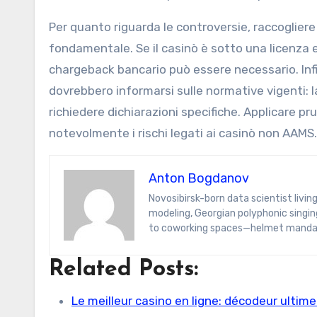
Per quanto riguarda le controversie, raccogliere
fondamentale. Se il casinò è sotto una licenza e
chargeback bancario può essere necessario. Infine,
dovrebbero informarsi sulle normative vigenti: l
richiedere dichiarazioni specifiche. Applicare pr
notevolmente i rischi legati ai casinò non AAMS.
Anton Bogdanov
Novosibirsk-born data scientist living in Tbilisi for the wine and Wi-Fi. Anton’s specialties span predictive
modeling, Georgian polyphonic singing
to coworking spaces—helmet manda
Related Posts:
Le meilleur casino en ligne: décodeur ultim