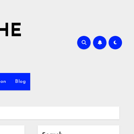
HE
ion
Blog