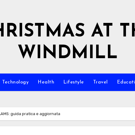
HRISTMAS AT T
WINDMILL
Technology
Health
Lifestyle
Travel
Educat
n AAMS: guida pratica e aggiornata