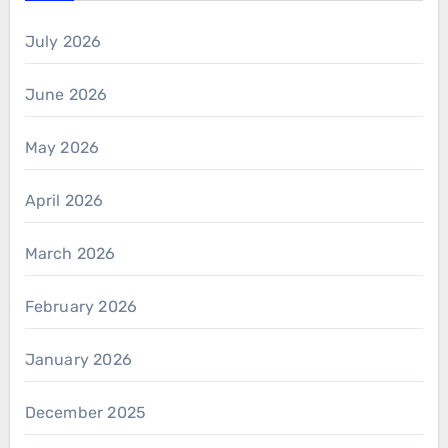
July 2026
June 2026
May 2026
April 2026
March 2026
February 2026
January 2026
December 2025