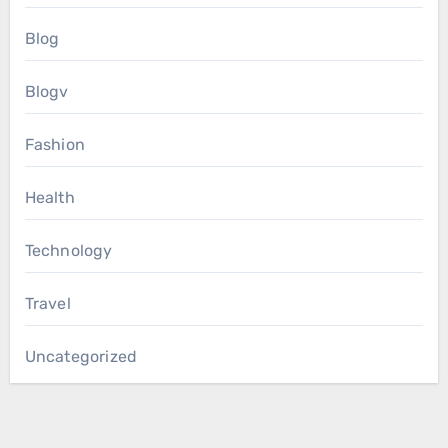
Blog
Blogv
Fashion
Health
Technology
Travel
Uncategorized