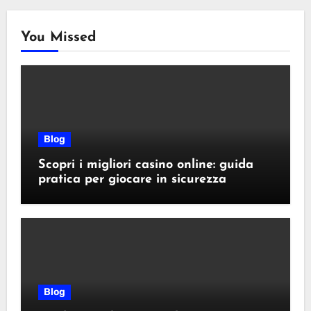
You Missed
Blog
Scopri i migliori casino online: guida
pratica per giocare in sicurezza
Blog