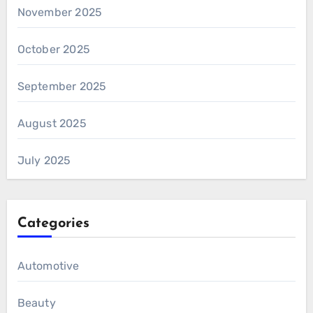
November 2025
October 2025
September 2025
August 2025
July 2025
Categories
Automotive
Beauty