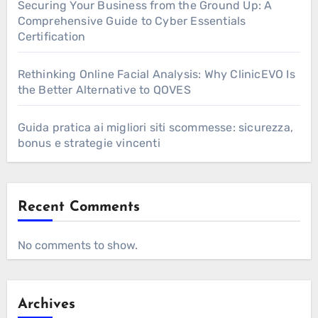
Securing Your Business from the Ground Up: A
Comprehensive Guide to Cyber Essentials
Certification
Rethinking Online Facial Analysis: Why ClinicEVO Is
the Better Alternative to QOVES
Guida pratica ai migliori siti scommesse: sicurezza,
bonus e strategie vincenti
Recent Comments
No comments to show.
Archives