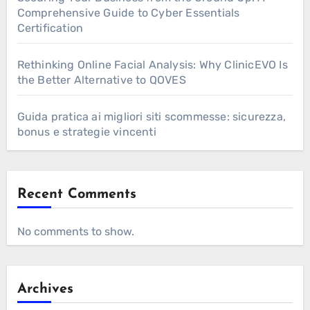
Comprehensive Guide to Cyber Essentials
Certification
Rethinking Online Facial Analysis: Why ClinicEVO Is
the Better Alternative to QOVES
Guida pratica ai migliori siti scommesse: sicurezza,
bonus e strategie vincenti
Recent Comments
No comments to show.
Archives