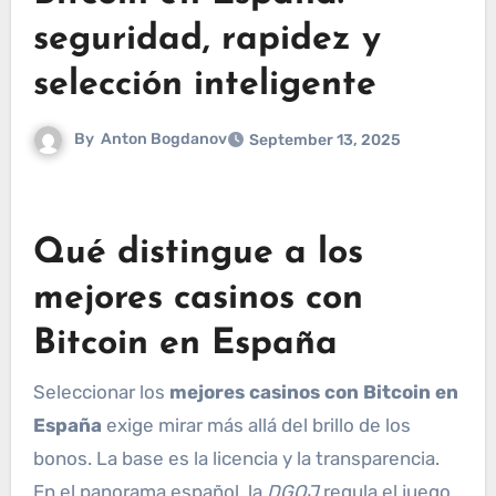
seguridad, rapidez y
selección inteligente
By
Anton Bogdanov
September 13, 2025
Qué distingue a los
mejores casinos con
Bitcoin en España
Seleccionar los
mejores casinos con Bitcoin en
España
exige mirar más allá del brillo de los
bonos. La base es la licencia y la transparencia.
En el panorama español, la
DGOJ
regula el juego