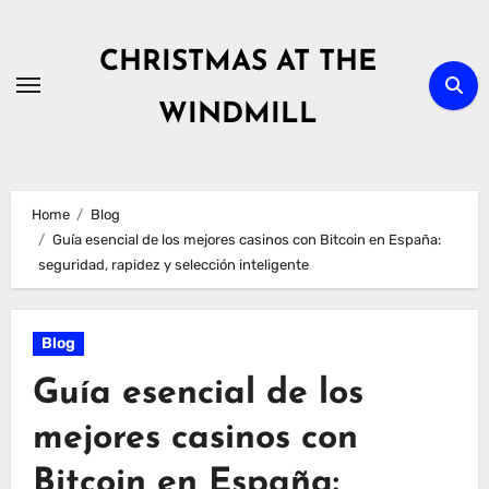
Skip
to
CHRISTMAS AT THE
content
WINDMILL
Home
Blog
Guía esencial de los mejores casinos con Bitcoin en España:
seguridad, rapidez y selección inteligente
Blog
Guía esencial de los
mejores casinos con
Bitcoin en España: