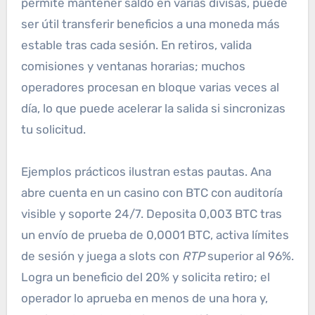
permite mantener saldo en varias divisas, puede
ser útil transferir beneficios a una moneda más
estable tras cada sesión. En retiros, valida
comisiones y ventanas horarias; muchos
operadores procesan en bloque varias veces al
día, lo que puede acelerar la salida si sincronizas
tu solicitud.
Ejemplos prácticos ilustran estas pautas. Ana
abre cuenta en un casino con BTC con auditoría
visible y soporte 24/7. Deposita 0,003 BTC tras
un envío de prueba de 0,0001 BTC, activa límites
de sesión y juega a slots con
RTP
superior al 96%.
Logra un beneficio del 20% y solicita retiro; el
operador lo aprueba en menos de una hora y,