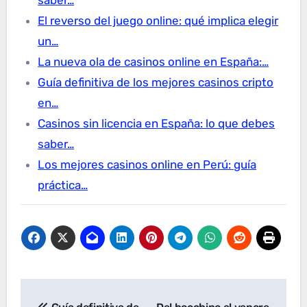
El reverso del juego online: qué implica elegir
un…
La nueva ola de casinos online en España:…
Guía definitiva de los mejores casinos cripto
en…
Casinos sin licencia en España: lo que debes
saber…
Los mejores casinos online en Perú: guía
práctica…
Post