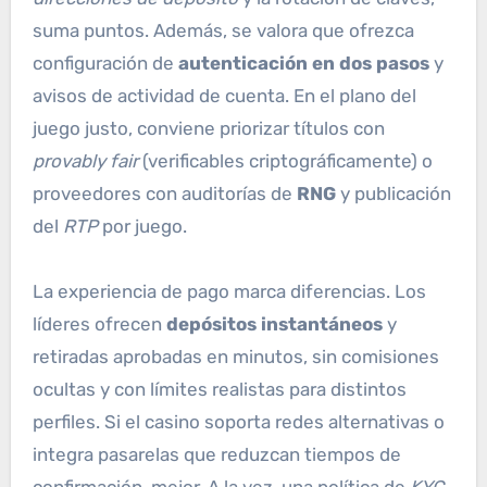
suma puntos. Además, se valora que ofrezca
configuración de
autenticación en dos pasos
y
avisos de actividad de cuenta. En el plano del
juego justo, conviene priorizar títulos con
provably fair
(verificables criptográficamente) o
proveedores con auditorías de
RNG
y publicación
del
RTP
por juego.
La experiencia de pago marca diferencias. Los
líderes ofrecen
depósitos instantáneos
y
retiradas aprobadas en minutos, sin comisiones
ocultas y con límites realistas para distintos
perfiles. Si el casino soporta redes alternativas o
integra pasarelas que reduzcan tiempos de
confirmación, mejor. A la vez, una política de
KYC