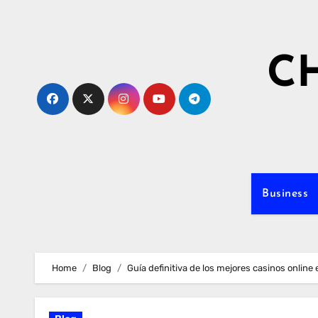
Skip
to
content
C
Business
Home
Blog
Guía definitiva de los mejores casinos online