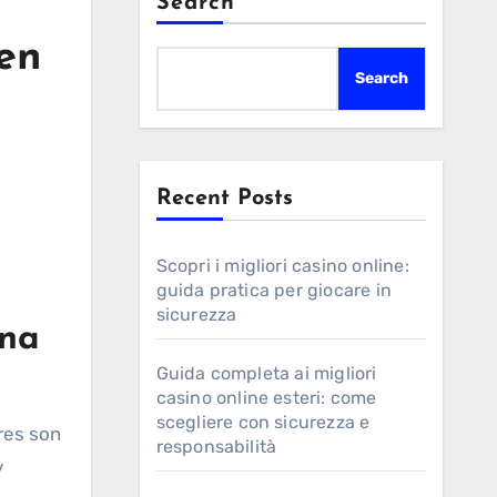
Search
 en
Search
Recent Posts
Scopri i migliori casino online:
guida pratica per giocare in
sicurezza
ina
Guida completa ai migliori
casino online esteri: come
scegliere con sicurezza e
res son
responsabilità
y