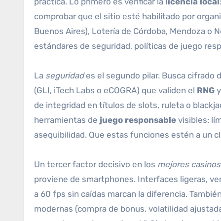
práctica. Lo primero es verificar la
licencia local
comprobar que el sitio esté habilitado por orga
Buenos Aires), Lotería de Córdoba, Mendoza o N
estándares de seguridad, políticas de juego resp
La
seguridad
es el segundo pilar. Busca cifrado 
(GLI, iTech Labs o eCOGRA) que validen el
RNG
y
de integridad en títulos de slots, ruleta o blackj
herramientas de
juego responsable
visibles: l
asequibilidad. Que estas funciones estén a un cli
Un tercer factor decisivo en los
mejores casinos
proviene de smartphones. Interfaces ligeras, ve
a 60 fps sin caídas marcan la diferencia. También
modernas (compra de bonus, volatilidad ajustada