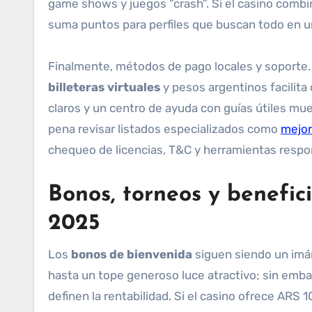
game shows y juegos “crash”. Si el casino comb
suma puntos para perfiles que buscan todo en 
Finalmente, métodos de pago locales y soporte.
billeteras virtuales
y pesos argentinos facilita
claros y un centro de ayuda con guías útiles mue
pena revisar listados especializados como
mejor
chequeo de licencias, T&C y herramientas respo
Bonos, torneos y benefici
2025
Los
bonos de bienvenida
siguen siendo un imán
hasta un tope generoso luce atractivo; sin emba
definen la rentabilidad. Si el casino ofrece ARS