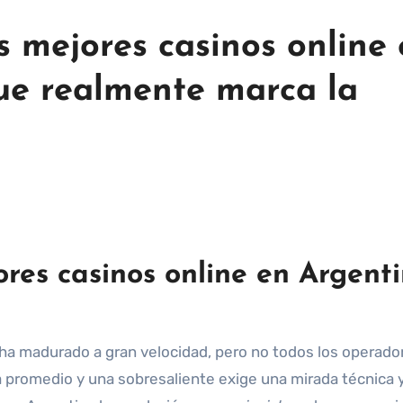
s mejores casinos online
que realmente marca la
ores casinos online en Argent
ha madurado a gran velocidad, pero no todos los operado
ma promedio y una sobresaliente exige una mirada técnica 