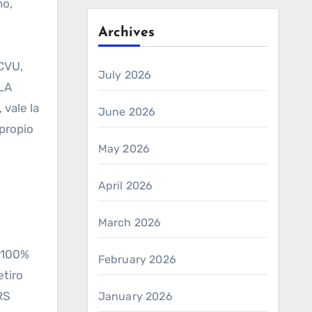
no,
Archives
CVU,
July 2026
SLA
 vale la
June 2026
 propio
May 2026
April 2026
March 2026
n 100%
February 2026
etiro
RS
January 2026