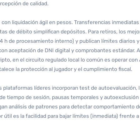
ercepción de calidad.
 con liquidación ágil en pesos. Transferencias inmediatas
tas de débito simplifican depósitos. Para retiros, los mejo
 h de procesamiento interno) y publican límites diarios y
 con aceptación de DNI digital y comprobantes estándar.
pto, en el circuito regulado local lo común es operar con
lece la protección al jugador y el cumplimiento fiscal.
 plataformas líderes incorporan test de autoevaluación, 
s de tiempo de sesión, pausas temporales y autoexclusión
iegan análisis de patrones para detectar comportamiento d
til es la facilidad para bajar límites (inmediata) frente a 