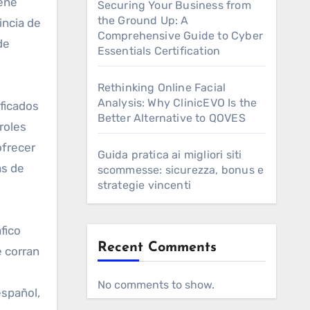
iene
Securing Your Business from
the Ground Up: A
incia de
Comprehensive Guide to Cyber
de
Essentials Certification
Rethinking Online Facial
Analysis: Why ClinicEVO Is the
ificados
Better Alternative to QOVES
roles
ofrecer
Guida pratica ai migliori siti
as de
scommesse: sicurezza, bonus e
strategie vincenti
fico
Recent Comments
e corran
No comments to show.
español,