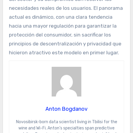
necesidades reales de los usuarios. El panorama
actual es dinámico, con una clara tendencia
hacia una mayor regulación para garantizar la
protección del consumidor, sin sacrificar los
principios de descentralización y privacidad que
hicieron atractivo este modelo en primer lugar.
Anton Bogdanov
Novosibirsk-born data scientist living in Tbilisi for the
wine and Wi-Fi. Anton’s specialties span predictive