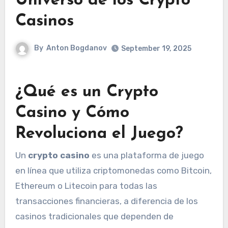
Universo de los Crypto
Casinos
By
Anton Bogdanov
September 19, 2025
¿Qué es un Crypto
Casino y Cómo
Revoluciona el Juego?
Un
crypto casino
es una plataforma de juego
en línea que utiliza criptomonedas como Bitcoin,
Ethereum o Litecoin para todas las
transacciones financieras, a diferencia de los
casinos tradicionales que dependen de