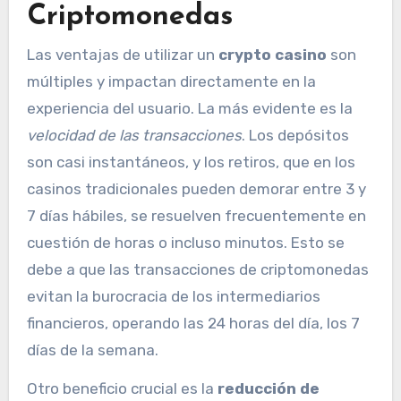
Criptomonedas
Las ventajas de utilizar un
crypto casino
son
múltiples y impactan directamente en la
experiencia del usuario. La más evidente es la
velocidad de las transacciones
. Los depósitos
son casi instantáneos, y los retiros, que en los
casinos tradicionales pueden demorar entre 3 y
7 días hábiles, se resuelven frecuentemente en
cuestión de horas o incluso minutos. Esto se
debe a que las transacciones de criptomonedas
evitan la burocracia de los intermediarios
financieros, operando las 24 horas del día, los 7
días de la semana.
Otro beneficio crucial es la
reducción de