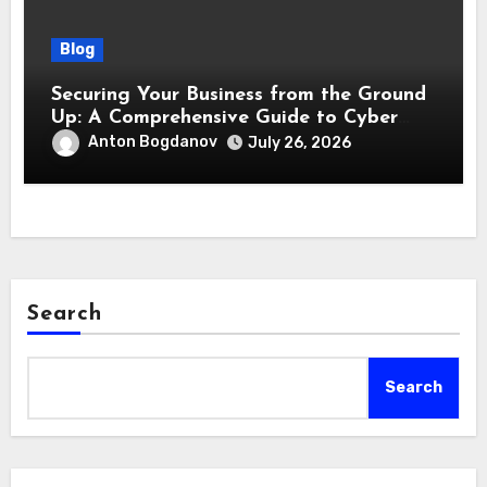
Blog
Securing Your Business from the Ground
Up: A Comprehensive Guide to Cyber
Essentials Certification
Anton Bogdanov
July 26, 2026
Search
Search