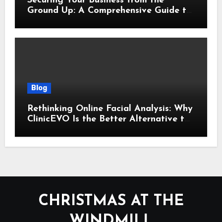
Securing Your Business from the
Ground Up: A Comprehensive Guide to
Cyber Essentials Certification
Blog
Rethinking Online Facial Analysis: Why
ClinicEVO Is the Better Alternative to
QOVES
CHRISTMAS AT THE
WINDMILL