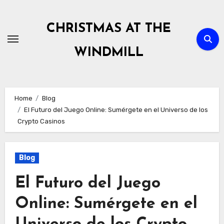
Skip
to
CHRISTMAS AT THE
content
WINDMILL
Home
Blog
El Futuro del Juego Online: Sumérgete en el Universo de los
Crypto Casinos
Blog
El Futuro del Juego
Online: Sumérgete en el