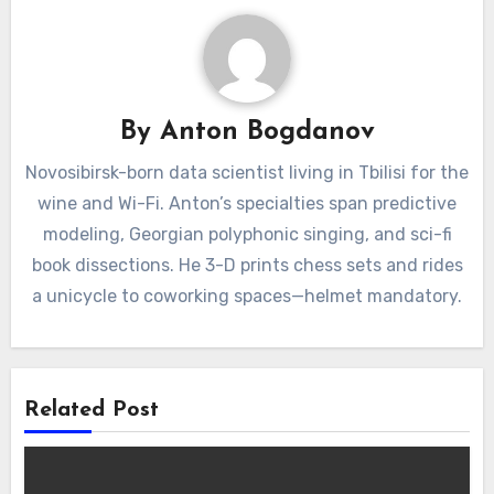
By
Anton Bogdanov
Novosibirsk-born data scientist living in Tbilisi for the
wine and Wi-Fi. Anton’s specialties span predictive
modeling, Georgian polyphonic singing, and sci-fi
book dissections. He 3-D prints chess sets and rides
a unicycle to coworking spaces—helmet mandatory.
Related Post