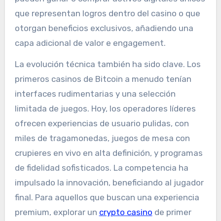
que representan logros dentro del casino o que
otorgan beneficios exclusivos, añadiendo una
capa adicional de valor e engagement.
La evolución técnica también ha sido clave. Los
primeros casinos de Bitcoin a menudo tenían
interfaces rudimentarias y una selección
limitada de juegos. Hoy, los operadores líderes
ofrecen experiencias de usuario pulidas, con
miles de tragamonedas, juegos de mesa con
crupieres en vivo en alta definición, y programas
de fidelidad sofisticados. La competencia ha
impulsado la innovación, beneficiando al jugador
final. Para aquellos que buscan una experiencia
premium, explorar un
crypto casino
de primer