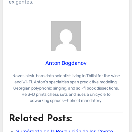
exigentes.
Anton Bogdanov
Novosibirsk-born data scientist living in Tbilisi for the wine
and Wi-Fi. Anton’s specialties span predictive modeling,
Georgian polyphonic singing, and sci-fi book dissections.
He 3-D prints chess sets and rides a unicycle to
coworking spaces—helmet mandatory.
Related Posts:
Sumérgete en la Revolución de los Crypto