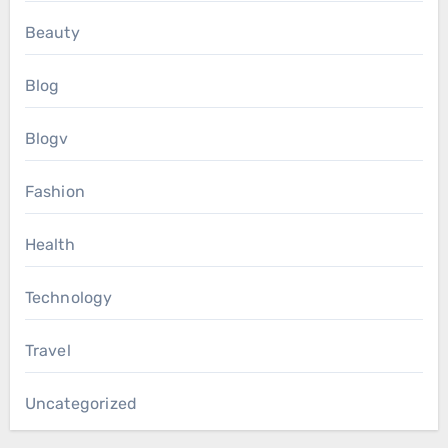
Beauty
Blog
Blogv
Fashion
Health
Technology
Travel
Uncategorized