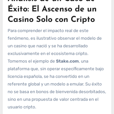
Éxito: El Ascenso de un
Casino Solo con Cripto
Para comprender el impacto real de este
fenómeno, es ilustrativo observar el modelo de
un casino que nació y se ha desarrollado
exclusivamente en el ecosistema cripto.
Tomemos el ejemplo de
Stake.com
, una
plataforma que, sin operar específicamente bajo
licencia española, se ha convertido en un
referente global y un modelo a emular. Su éxito
no se basa en bonos de bienvenida desorbitados,
sino en una propuesta de valor centrada en el
usuario cripto.