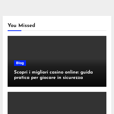
You Missed
Blog
Scopri i migliori casino online: guida
pratica per giocare in sicurezza