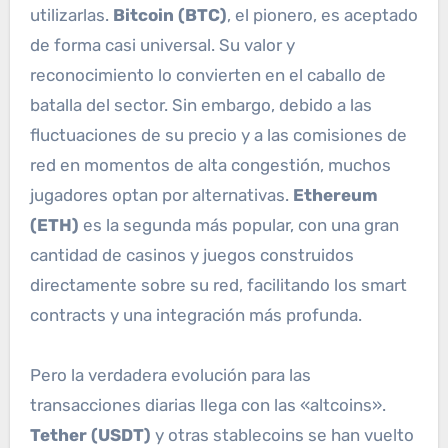
utilizarlas.
Bitcoin (BTC)
, el pionero, es aceptado
de forma casi universal. Su valor y
reconocimiento lo convierten en el caballo de
batalla del sector. Sin embargo, debido a las
fluctuaciones de su precio y a las comisiones de
red en momentos de alta congestión, muchos
jugadores optan por alternativas.
Ethereum
(ETH)
es la segunda más popular, con una gran
cantidad de casinos y juegos construidos
directamente sobre su red, facilitando los smart
contracts y una integración más profunda.
Pero la verdadera evolución para las
transacciones diarias llega con las «altcoins».
Tether (USDT)
y otras stablecoins se han vuelto