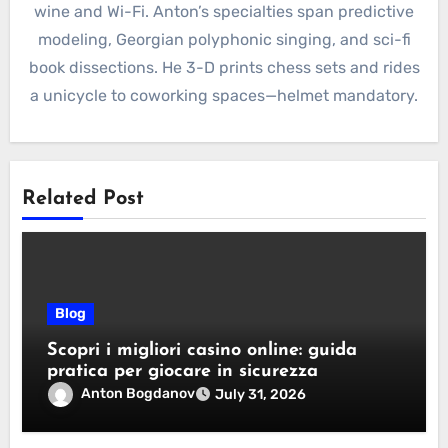
wine and Wi-Fi. Anton’s specialties span predictive
modeling, Georgian polyphonic singing, and sci-fi
book dissections. He 3-D prints chess sets and rides
a unicycle to coworking spaces—helmet mandatory.
Related Post
Blog
Scopri i migliori casino online: guida
pratica per giocare in sicurezza
Anton Bogdanov
July 31, 2026