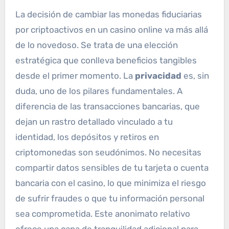
La decisión de cambiar las monedas fiduciarias
por criptoactivos en un casino online va más allá
de lo novedoso. Se trata de una elección
estratégica que conlleva beneficios tangibles
desde el primer momento. La
privacidad
es, sin
duda, uno de los pilares fundamentales. A
diferencia de las transacciones bancarias, que
dejan un rastro detallado vinculado a tu
identidad, los depósitos y retiros en
criptomonedas son seudónimos. No necesitas
compartir datos sensibles de tu tarjeta o cuenta
bancaria con el casino, lo que minimiza el riesgo
de sufrir fraudes o que tu información personal
sea comprometida. Este anonimato relativo
ofrece una capa de tranquilidad adicional para