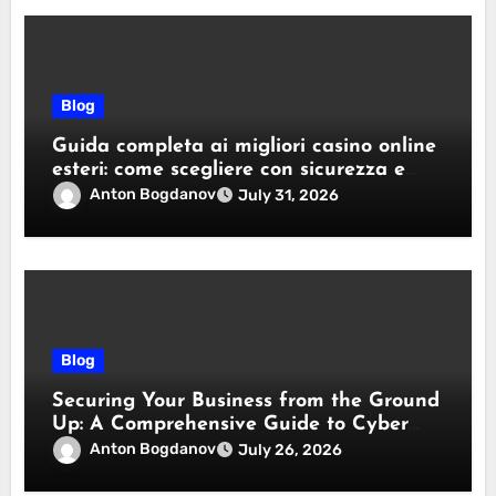
Blog
Guida completa ai migliori casino online
esteri: come scegliere con sicurezza e
responsabilità
Anton Bogdanov
July 31, 2026
Blog
Securing Your Business from the Ground
Up: A Comprehensive Guide to Cyber
Essentials Certification
Anton Bogdanov
July 26, 2026