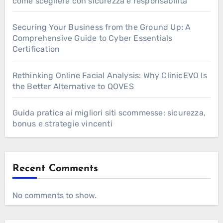
come scegliere con sicurezza e responsabilità
Securing Your Business from the Ground Up: A
Comprehensive Guide to Cyber Essentials
Certification
Rethinking Online Facial Analysis: Why ClinicEVO Is
the Better Alternative to QOVES
Guida pratica ai migliori siti scommesse: sicurezza,
bonus e strategie vincenti
Recent Comments
No comments to show.