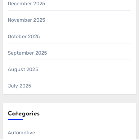
December 2025
November 2025
October 2025
September 2025
August 2025
July 2025
Categories
Automotive