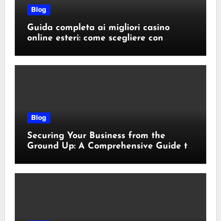
Blog
Guida completa ai migliori casino
online esteri: come scegliere con
sicurezza e responsabilità
Blog
Securing Your Business from the
Ground Up: A Comprehensive Guide to
Cyber Essentials Certification