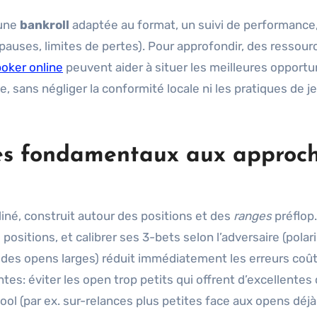
 une
bankroll
adaptée au format, un suivi de performance
pauses, limites de pertes). Pour approfondir, des ressour
poker online
peuvent aider à situer les meilleures opportu
e, sans négliger la conformité locale ni les pratiques de j
des fondamentaux aux approc
liné, construit autour des positions et des
ranges
préflop.
ositions, et calibrer ses 3-bets selon l’adversaire (polar
e des opens larges) réduit immédiatement les erreurs coû
tes: éviter les open trop petits qui offrent d’excellentes
ool (par ex. sur-relances plus petites face aux opens déjà