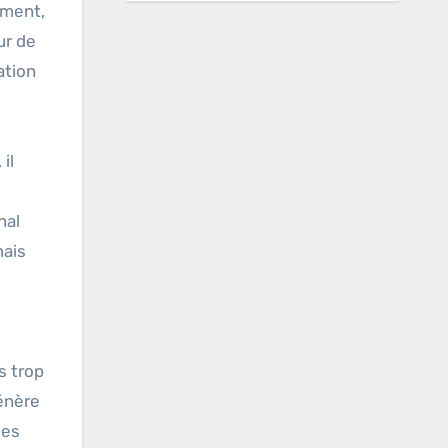
ément,
ur de
ation
il
nal
mais
s trop
génère
les