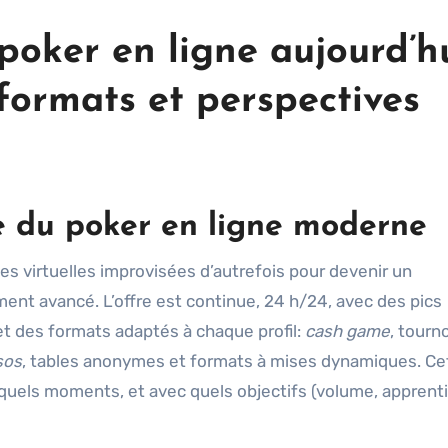
oker en ligne aujourd’hu
 formats et perspectives
 du poker en ligne moderne
es virtuelles improvisées d’autrefois pour devenir un
nt avancé. L’offre est continue, 24 h/24, avec des pics
 et des formats adaptés à chaque profil:
cash game
, tourn
sos
, tables anonymes et formats à mises dynamiques. Ce
 à quels moments, et avec quels objectifs (volume, apprent