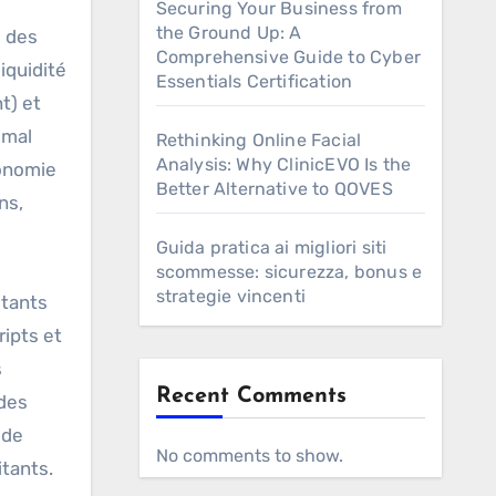
Securing Your Business from
the Ground Up: A
s des
Comprehensive Guide to Cyber
iquidité
Essentials Certification
t) et
 mal
Rethinking Online Facial
Analysis: Why ClinicEVO Is the
gonomie
Better Alternative to QOVES
ns,
Guida pratica ai migliori siti
scommesse: sicurezza, bonus e
strategie vincenti
utants
ripts et
s
Recent Comments
 des
 de
No comments to show.
itants.