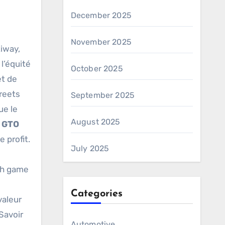
December 2025
November 2025
tiway,
, l’équité
October 2025
t de
treets
September 2025
ue le
August 2025
e
GTO
 profit.
July 2025
ash game
Categories
valeur
 Savoir
Automotive