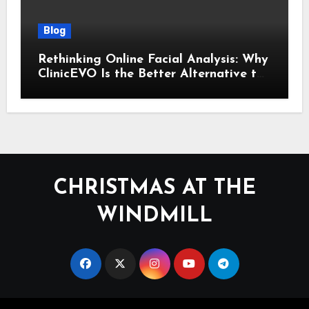
Blog
Rethinking Online Facial Analysis: Why
ClinicEVO Is the Better Alternative to
QOVES
CHRISTMAS AT THE
WINDMILL