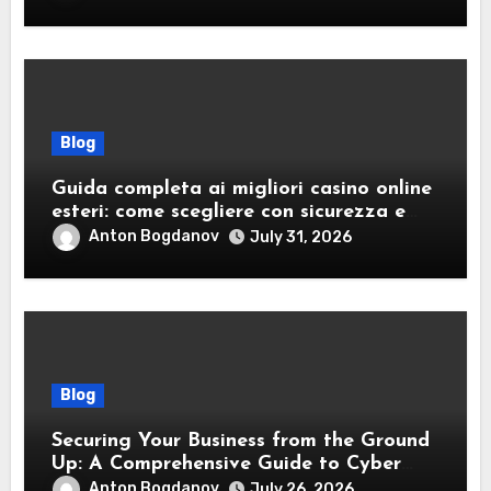
Blog
Guida completa ai migliori casino online
esteri: come scegliere con sicurezza e
responsabilità
Anton Bogdanov
July 31, 2026
Blog
Securing Your Business from the Ground
Up: A Comprehensive Guide to Cyber
Essentials Certification
Anton Bogdanov
July 26, 2026