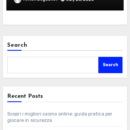
Search
Search
Recent Posts
Scopri i migliori casino online: guida pratica per
giocare in sicurezza