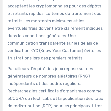
acceptent les cryptomonnaies pour des dépôts
et retraits rapides. Le temps de traitement des
retraits, les montants minimums et les
éventuels frais doivent être clairement indiqués
dans les conditions générales. Une
communication transparente sur les délais de
vérification KYC (Know Your Customer) évite les
frustrations lors des premiers retraits.
Par ailleurs, l'équité des jeux repose sur des
générateurs de nombres aléatoires (RNG)
indépendants et des audits réguliers.
Recherchez les certificats d'organismes comme
eCOGRA ou iTech Labs et la publication des taux
de redistribution (RTP) pour les principaux titres.