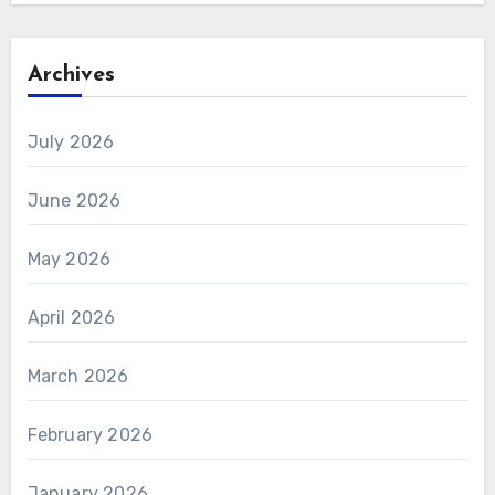
Archives
July 2026
June 2026
May 2026
April 2026
March 2026
February 2026
January 2026