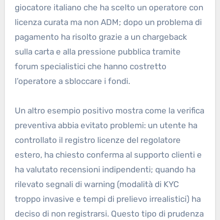
giocatore italiano che ha scelto un operatore con
licenza curata ma non ADM; dopo un problema di
pagamento ha risolto grazie a un chargeback
sulla carta e alla pressione pubblica tramite
forum specialistici che hanno costretto
l’operatore a sbloccare i fondi.
Un altro esempio positivo mostra come la verifica
preventiva abbia evitato problemi: un utente ha
controllato il registro licenze del regolatore
estero, ha chiesto conferma al supporto clienti e
ha valutato recensioni indipendenti; quando ha
rilevato segnali di warning (modalità di KYC
troppo invasive e tempi di prelievo irrealistici) ha
deciso di non registrarsi. Questo tipo di prudenza