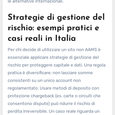
le alternative internazionali.
Strategie di gestione del
rischio: esempi pratici e
casi reali in Italia
Per chi decide di utilizzare un sito non AAMS è
essenziale applicare strategie di gestione del
rischio per proteggere capitale e dati. Una regola
pratica è diversificare: non lasciare somme
consistenti su un unico account non
regolamentato. Usare metodi di deposito con
protezione chargeback (es. carte o circuiti che
consentono dispute) può ridurre il rischio di
perdita irreversibile. Un caso reale riguarda un