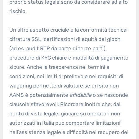
proprio status legale sono da considerare ad alto
rischio.
Un altro aspetto cruciale è la conformità tecnica:
cifratura SSL, certificazioni di equità dei giochi
(ad es. audit RTP da parte di terze parti),
procedure di KYC chiare e modalità di pagamento
sicure. Anche la trasparenza nei termini e
condizioni, nei limiti di prelievo e nei requisiti di
wagering permette di valutare se un sito non
AAMS è potenzialmente
affidabile
o se nasconde
clausole sfavorevoli. Ricordare inoltre che, dal
punto di vista legale, giocare su operatori non
autorizzati in Italia può comportare limitazioni
nell’assistenza legale e difficoltà nel recupero dei