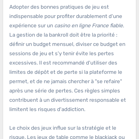
Adopter des bonnes pratiques de jeu est
indispensable pour profiter durablement d'une
expérience sur un
casino en ligne France fiable
.
La gestion de la bankroll doit être la priorité :
définir un budget mensuel, diviser ce budget en
sessions de jeu et s'y tenir évite les pertes
excessives. Il est recommandé d'utiliser des
limites de dépôt et de perte si la plateforme le
permet, et de ne jamais chercher à "se refaire"
après une série de pertes. Ces règles simples
contribuent à un divertissement responsable et
limitent les risques d'addiction.
Le choix des jeux influe sur la stratégie et le
risque. Les jeux de table comme le blackjack ou