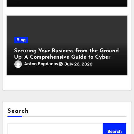
Blog
Securing Your Business from the Ground
Up: A Comprehensive Guide to Cyber
Essentials Certification
Anton Bogdanov
July 26, 2026
Search
Search