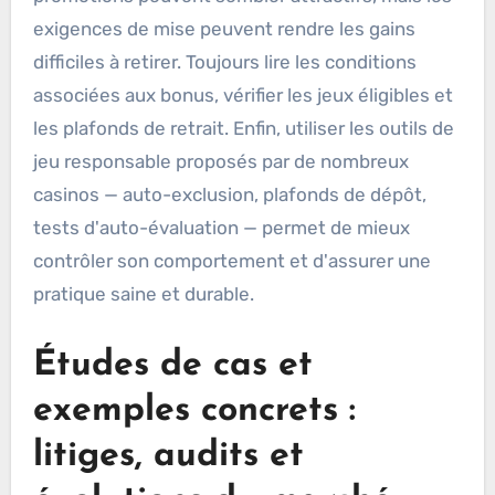
exigences de mise peuvent rendre les gains
difficiles à retirer. Toujours lire les conditions
associées aux bonus, vérifier les jeux éligibles et
les plafonds de retrait. Enfin, utiliser les outils de
jeu responsable proposés par de nombreux
casinos — auto-exclusion, plafonds de dépôt,
tests d'auto-évaluation — permet de mieux
contrôler son comportement et d'assurer une
pratique saine et durable.
Études de cas et
exemples concrets :
litiges, audits et