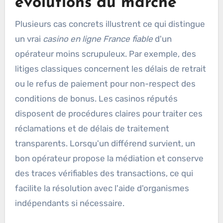
évolutions du marché
Plusieurs cas concrets illustrent ce qui distingue
un vrai
casino en ligne France fiable
d'un
opérateur moins scrupuleux. Par exemple, des
litiges classiques concernent les délais de retrait
ou le refus de paiement pour non-respect des
conditions de bonus. Les casinos réputés
disposent de procédures claires pour traiter ces
réclamations et de délais de traitement
transparents. Lorsqu'un différend survient, un
bon opérateur propose la médiation et conserve
des traces vérifiables des transactions, ce qui
facilite la résolution avec l'aide d'organismes
indépendants si nécessaire.