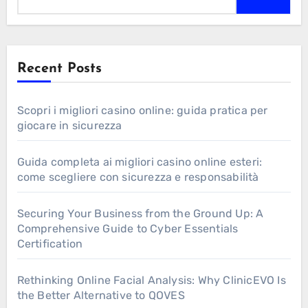
Recent Posts
Scopri i migliori casino online: guida pratica per
giocare in sicurezza
Guida completa ai migliori casino online esteri:
come scegliere con sicurezza e responsabilità
Securing Your Business from the Ground Up: A
Comprehensive Guide to Cyber Essentials
Certification
Rethinking Online Facial Analysis: Why ClinicEVO Is
the Better Alternative to QOVES