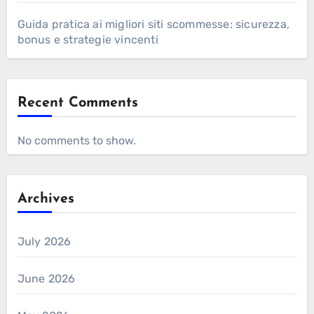
Guida pratica ai migliori siti scommesse: sicurezza,
bonus e strategie vincenti
Recent Comments
No comments to show.
Archives
July 2026
June 2026