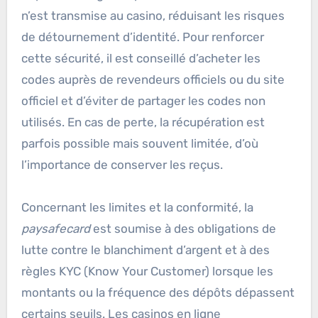
n’est transmise au casino, réduisant les risques
de détournement d’identité. Pour renforcer
cette sécurité, il est conseillé d’acheter les
codes auprès de revendeurs officiels ou du site
officiel et d’éviter de partager les codes non
utilisés. En cas de perte, la récupération est
parfois possible mais souvent limitée, d’où
l’importance de conserver les reçus.
Concernant les limites et la conformité, la
paysafecard
est soumise à des obligations de
lutte contre le blanchiment d’argent et à des
règles KYC (Know Your Customer) lorsque les
montants ou la fréquence des dépôts dépassent
certains seuils. Les casinos en ligne