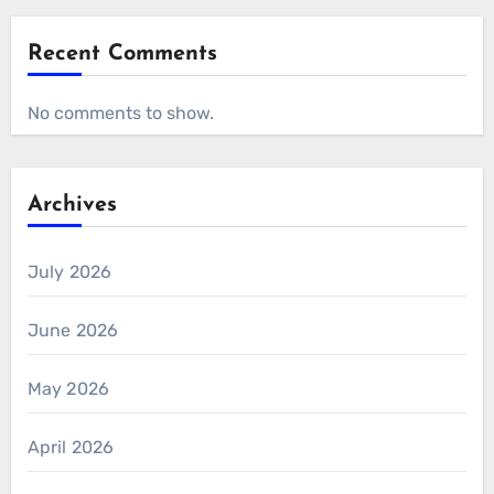
Recent Comments
No comments to show.
Archives
July 2026
June 2026
May 2026
April 2026