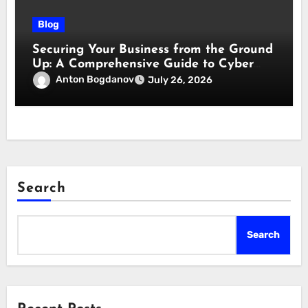
Blog
Securing Your Business from the Ground
Up: A Comprehensive Guide to Cyber
Essentials Certification
Anton Bogdanov
July 26, 2026
Search
Search