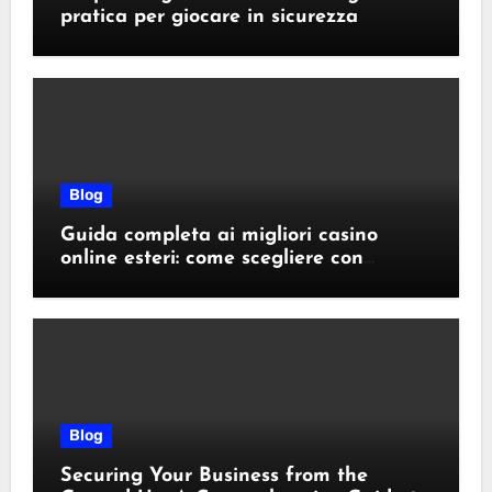
pratica per giocare in sicurezza
Blog
Guida completa ai migliori casino
online esteri: come scegliere con
sicurezza e responsabilità
Blog
Securing Your Business from the