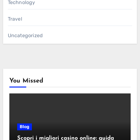
Technology
Travel
Uncategorized
You Missed
Blog
Scopri i migliori casino online: guida