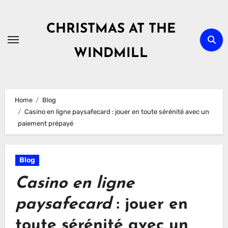
Skip
to
CHRISTMAS AT THE
content
WINDMILL
Home
Blog
Casino en ligne paysafecard : jouer en toute sérénité avec un
paiement prépayé
Blog
Casino en ligne
paysafecard
: jouer en
toute sérénité avec un