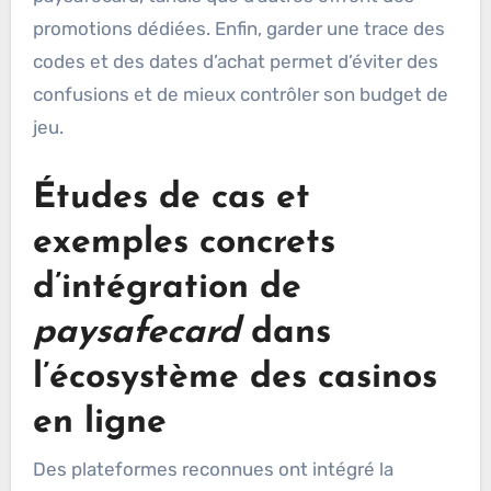
promotions dédiées. Enfin, garder une trace des
codes et des dates d’achat permet d’éviter des
confusions et de mieux contrôler son budget de
jeu.
Études de cas et
exemples concrets
d’intégration de
paysafecard
dans
l’écosystème des casinos
en ligne
Des plateformes reconnues ont intégré la