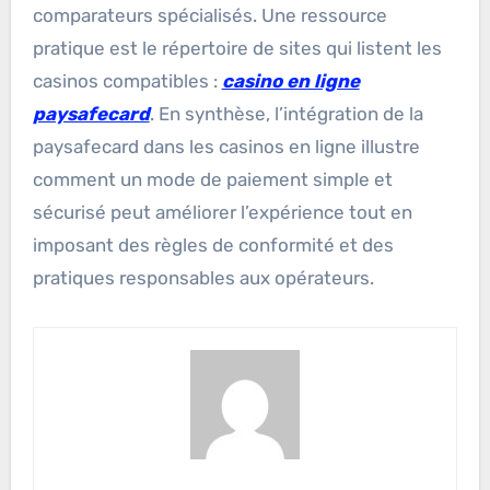
comparateurs spécialisés. Une ressource
pratique est le répertoire de sites qui listent les
casinos compatibles :
casino en ligne
paysafecard
. En synthèse, l’intégration de la
paysafecard dans les casinos en ligne illustre
comment un mode de paiement simple et
sécurisé peut améliorer l’expérience tout en
imposant des règles de conformité et des
pratiques responsables aux opérateurs.