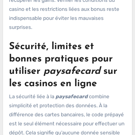
casino et les restrictions liées aux bonus reste
indispensable pour éviter les mauvaises
surprises.
Sécurité, limites et
bonnes pratiques pour
utiliser
paysafecard
sur
les casinos en ligne
La sécurité liée à la
paysafecard
combine
simplicité et protection des données. À la
différence des cartes bancaires, le code prépayé
est le seul élément nécessaire pour effectuer un
dépôt. Cela signifie qu’aucune donnée sensible