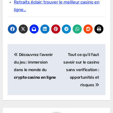
Retraits éclair: trouver le meilleur casino en
ligne…
Post
Découvrez l’avenir
Tout ce qu’il faut
navigation
du jeu : immersion
savoir sur le casino
dans le monde du
sans verification :
crypto casino en ligne
opportunités et
risques