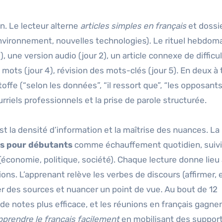
n. Le lecteur alterne
articles simples en français
et dossi
ironnement, nouvelles technologies). Le rituel hebdom
), une version audio (jour 2), un article connexe de difficu
mots (jour 4), révision des mots-clés (jour 5). En deux à 
offe (“selon les données”, “il ressort que”, “les opposant
urriels professionnels et la prise de parole structurée.
 est la densité d’information et la maîtrise des nuances. La
is pour débutants
comme échauffement quotidien, suiv
 (économie, politique, société). Chaque lecture donne lieu
ions. L’apprenant relève les verbes de discours (affirmer, 
er des sources et nuancer un point de vue. Au bout de 12
e de notes plus efficace, et les réunions en français gagne
pprendre le français facilement
en mobilisant des support