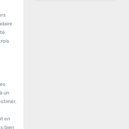
ers
adaire
lté
trois
s
ies
 à un
estimer,
nt en
s bien