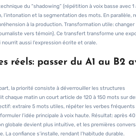
la technique du “shadowing” (répétition à voix basse avec 1 
 l’intonation et la segmentation des mots. En parallèle, r
mpréhension à la production. Transformation utile: changer 
ournaliste vers témoin). Ce transfert transforme une exp
 nourrit aussi l’expression écrite et orale.
s réels: passer du A1 au B2 a
rt, la priorité consiste à déverrouiller les structures
lit chaque matin un court article de 120 à 150 mots sur de
ectif: extraire 5 mots utiles, répéter les verbes fréquents 
eformuler l’idée principale à voix haute. Résultat: après 40
 globale devient plus intuitive, et les premières conver
 La confiance s’installe, rendant l’habitude durable.