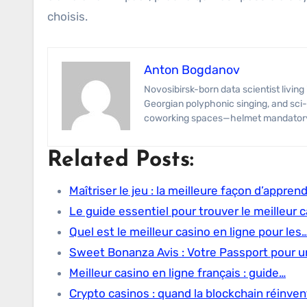
choisis.
Anton Bogdanov
Novosibirsk-born data scientist living in Tbilisi for the wine and Wi-Fi. Anton’s specialties span predictive modeling,
Georgian polyphonic singing, and sci-
coworking spaces—helmet mandator
Related Posts:
Maîtriser le jeu : la meilleure façon d’appren
Le guide essentiel pour trouver le meilleur 
Quel est le meilleur casino en ligne pour les
Sweet Bonanza Avis : Votre Passport pour u
Meilleur casino en ligne français : guide…
Crypto casinos : quand la blockchain réinve