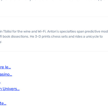
fi book dissections. He 3-D prints chess sets and rides a unicycle to
y.
dre le…
casino…
…
n Univers…
nte…