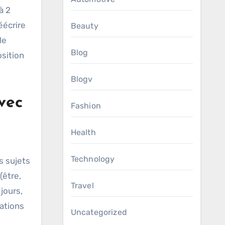
à 2
éécrire
Beauty
le
Blog
osition
Blogv
vec
Fashion
Health
Technology
s sujets
(être,
Travel
 jours,
sations
Uncategorized