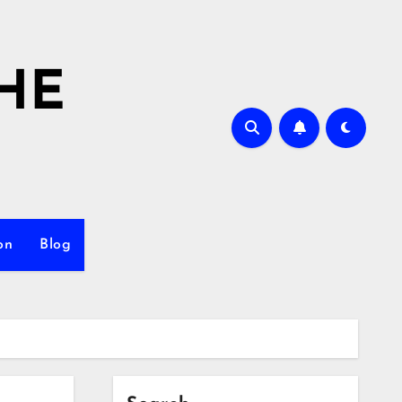
HE
on
Blog