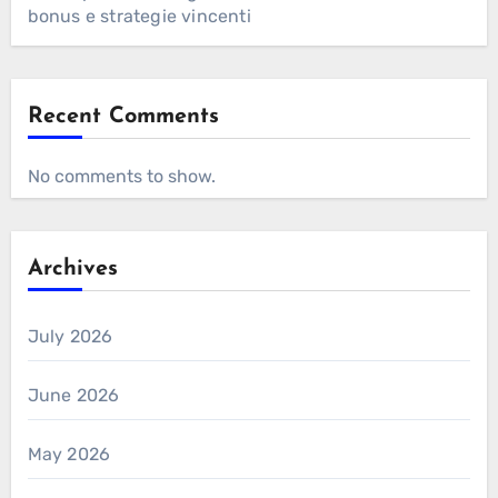
bonus e strategie vincenti
Recent Comments
No comments to show.
Archives
July 2026
June 2026
May 2026