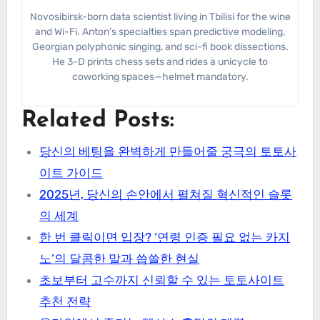
Novosibirsk-born data scientist living in Tbilisi for the wine
and Wi-Fi. Anton’s specialties span predictive modeling,
Georgian polyphonic singing, and sci-fi book dissections.
He 3-D prints chess sets and rides a unicycle to
coworking spaces—helmet mandatory.
Related Posts:
당신의 베팅을 완벽하게 만들어줄 궁극의 토토사
이트 가이드
2025년, 당신의 손안에서 펼쳐질 혁신적인 슬롯
의 세계
한 번 클릭이면 입장? ‘연령 인증 필요 없는 카지
노’의 달콤한 말과 씁쓸한 현실
초보부터 고수까지 신뢰할 수 있는 토토사이트
추천 전략