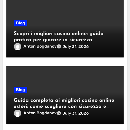
Blog
Scopri i migliori casino online: guida
pratica per giocare in sicurezza
Anton Bogdanov
July 31, 2026
Blog
Guida completa ai migliori casino online
esteri: come scegliere con sicurezza e
responsabilità
Anton Bogdanov
July 31, 2026