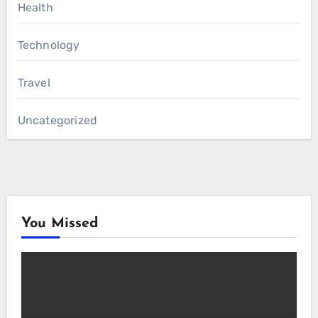
Health
Technology
Travel
Uncategorized
You Missed