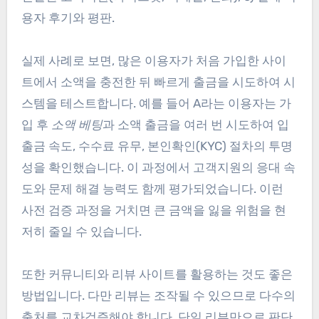
용자 후기와 평판.
실제 사례로 보면, 많은 이용자가 처음 가입한 사이
트에서 소액을 충전한 뒤 빠르게 출금을 시도하여 시
스템을 테스트합니다. 예를 들어 A라는 이용자는 가
입 후
소액 베팅
과 소액 출금을 여러 번 시도하여 입
출금 속도, 수수료 유무, 본인확인(KYC) 절차의 투명
성을 확인했습니다. 이 과정에서 고객지원의 응대 속
도와 문제 해결 능력도 함께 평가되었습니다. 이런
사전 검증 과정을 거치면 큰 금액을 잃을 위험을 현
저히 줄일 수 있습니다.
또한 커뮤니티와 리뷰 사이트를 활용하는 것도 좋은
방법입니다. 다만 리뷰는 조작될 수 있으므로 다수의
출처를 교차검증해야 합니다. 단일 리뷰만으로 판단