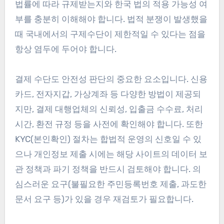
법률에 따라 규제받는지와 한국 법의 적용 가능성 여
부를 충분히 이해해야 합니다. 법적 분쟁이 발생했을
때 국내에서의 구제수단이 제한적일 수 있다는 점을
항상 염두에 두어야 합니다.
결제 수단도 안전성 판단의 중요한 요소입니다. 신용
카드, 전자지갑, 가상계좌 등 다양한 방법이 제공되
지만, 결제 대행업체의 신뢰성, 입출금 수수료, 처리
시간, 환전 규정 등을 사전에 확인해야 합니다. 또한
KYC(본인확인) 절차는 합법적 운영의 신호일 수 있
으나 개인정보 제출 시에는 해당 사이트의 데이터 보
관 정책과 파기 정책을 반드시 검토해야 합니다. 의
심스러운 요구(불필요한 주민등록번호 제출, 과도한
문서 요구 등)가 있을 경우 재검토가 필요합니다.