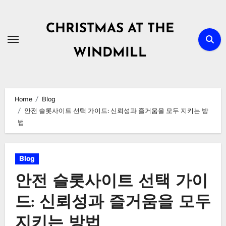
Skip
to
CHRISTMAS AT THE
content
WINDMILL
Home
Blog
안전 슬롯사이트 선택 가이드: 신뢰성과 즐거움을 모두 지키는 방
법
Blog
안전 슬롯사이트 선택 가이
드: 신뢰성과 즐거움을 모두
지키는 방법