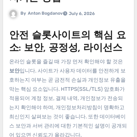
By
Anton Bogdanov
July 6, 2026
안전 슬롯사이트의 핵심 요
소: 보안, 공정성, 라이선스
온라인 슬롯을 즐길 때 가장 먼저 확인해야 할 것은
보안
입니다. 사이트가 사용자 데이터를 안전하게 보
호하는지 여부는 곧 금전적 손실과 개인정보 유출을
막는 핵심 요소입니다. HTTPS(SSL/TLS) 암호화가
적용되어 계정 정보, 결제 내역, 개인정보가 전송되
는지 확인해야 하며, 개인정보처리방침이 명확하고
최신인지 살펴보는 것이 좋습니다. 또한 데이터베이
스 보안과 서버 관리에 대한 기본적인 설명이 공개되
어 있으면 신뢰도가 올라갑니다.