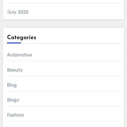
July 2025
Categories
Automotive
Beauty
Blog
Blogv
Fashion