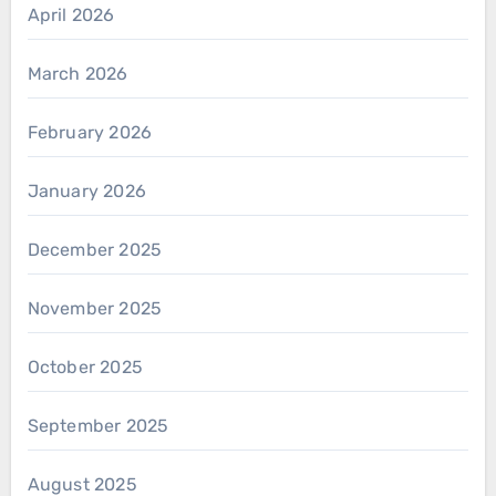
April 2026
March 2026
February 2026
January 2026
December 2025
November 2025
October 2025
September 2025
August 2025