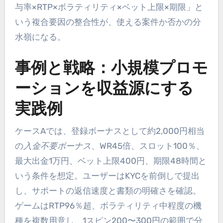
与率×RTP×ボラティリティ×ベット上限×期限」と
いう複合要因の整合性が、使える案件か否かの分
水嶺になる。
事例と戦略：小規模プロモ
ーションを収益源にする
実践例
ケースAでは、登録ボーナスとして約2,000円相当
の
入金不要ボーナス
、WR45倍、スロット100％、
最大出金1万円、ベット上限400円、期限48時間と
いう条件を想定。ユーザーはKYCを前倒しで提出
し、サポートの返信速度と書類の明確さを確認。
ゲームはRTP96％超、ボラティリティ中程度の機
種を複数用意し、1スピン200〜300円の範囲で分