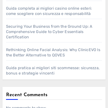
Guida completa ai migliori casino online esteri:
come scegliere con sicurezza e responsabilità
Securing Your Business from the Ground Up: A
Comprehensive Guide to Cyber Essentials
Certification
Rethinking Online Facial Analysis: Why ClinicEVO Is
the Better Alternative to QOVES
Guida pratica ai migliori siti scommesse: sicurezza,
bonus e strategie vincenti
Recent Comments
No comments to show.