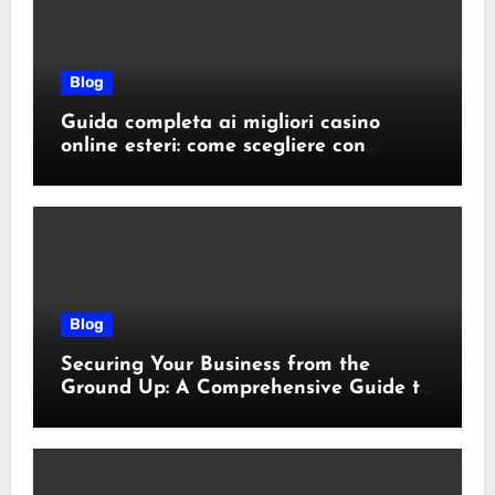
Blog
Guida completa ai migliori casino
online esteri: come scegliere con
sicurezza e responsabilità
Blog
Securing Your Business from the
Ground Up: A Comprehensive Guide to
Cyber Essentials Certification