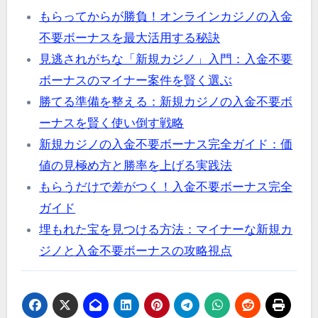
もらってからが勝負！オンラインカジノの入金
不要ボーナスを最大活用する秘訣
見逃されがちな「新規カジノ」入門：入金不要
ボーナスのマイナー案件を賢く選ぶ
勝てる準備を整える：新規カジノの入金不要ボ
ーナスを賢く使い倒す戦略
新規カジノの入金不要ボーナス完全ガイド：価
値の見極め方と勝率を上げる実践法
もらうだけで差がつく！入金不要ボーナス完全
ガイド
埋もれた宝を見つける方法：マイナーな新規カ
ジノと入金不要ボーナスの攻略視点