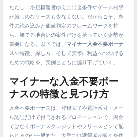
ただし、小規模運営ゆえに出金条件やゲーム制限
が厳しめなケースも少なくない。だからこそ、条
件の読み込みと価値判定のフレームワークを持
ち、勝てる地合いの案件だけを拾っていく姿勢が
重要になる。以下では、
マイナー入金不要ボーナ
ス
の特徴、探し方、そして実際に利益へつなげる
ための戦略を、実例とともに掘り下げていく。
マイナーな入金不要ボー
ナスの特徴と見つけ方
入金不要ボーナスは、登録完了や電話番号・メー
ル認証だけで付与されるプロモーションで、現金
ではなくボーナスクレジットやフリースピンで配
られるのが一般的だ。大手では獲得者が多く条件