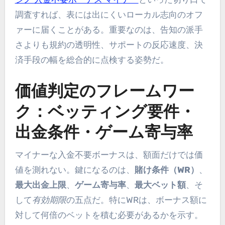
調査すれば、表には出にくいローカル志向のオフ
ァーに届くことがある。重要なのは、告知の派手
さよりも規約の透明性、サポートの反応速度、決
済手段の幅を総合的に点検する姿勢だ。
価値判定のフレームワー
ク：ベッティング要件・
出金条件・ゲーム寄与率
マイナーな入金不要ボーナスは、額面だけでは価
値を測れない。鍵になるのは、
賭け条件（WR）
、
最大出金上限
、
ゲーム寄与率
、
最大ベット額
、そ
して
有効期限
の五点だ。特にWRは、ボーナス額に
対して何倍のベットを積む必要があるかを示す。