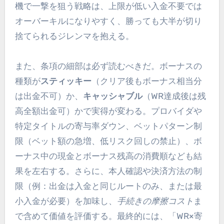
機で一撃を狙う戦略は、上限が低い入金不要では
オーバーキルになりやすく、勝っても大半が切り
捨てられるジレンマを抱える。
また、条項の細部は必ず読むべきだ。ボーナスの
種類が
スティッキー
（クリア後もボーナス相当分
は出金不可）か、
キャッシャブル
（WR達成後は残
高全額出金可）かで実得が変わる。プロバイダや
特定タイトルの寄与率ダウン、ベットパターン制
限（ベット額の急増、低リスク回しの禁止）、ボ
ーナス中の現金とボーナス残高の消費順なども結
果を左右する。さらに、本人確認や決済方法の制
限（例：出金は入金と同じルートのみ、または最
小入金が必要）を加味し、
手続きの摩擦コスト
ま
で含めて価値を評価する。最終的には、「WR×寄