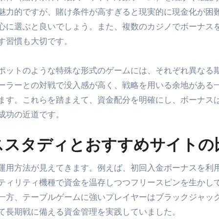
魅力的ですが、賭け条件が高すぎると現実的に現金化が困
心に選ぶと良いでしょう。また、複数のカジノでボーナス
す習慣も大切です。
ポットのような特殊な形式のゲームには、それぞれ異なる
ーラーとの対戦で没入感が高く、戦略を用いる余地がある
ます。これらを踏まえて、資金配分を明確にし、ボーナス
成功の近道です。
ススタディとおすすめサイトの
運用方法が見えてきます。例えば、初回入金ボーナスを利
ティリティ機種で資金を温存しつつフリースピンを生かし
一方、テーブルゲームに強いプレイヤーはブラックジャッ
て長期戦に備える資金管理を実践していました。