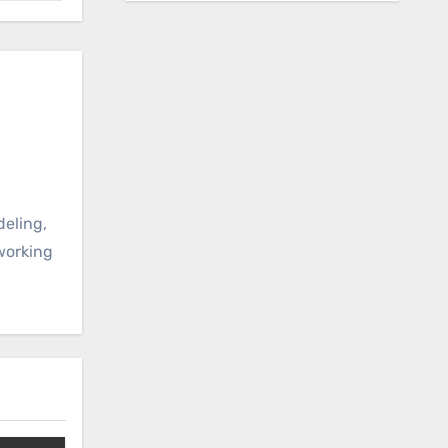
deling,
oworking