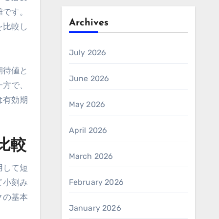
難です。
Archives
を比較し
July 2026
期待値と
June 2026
一方で、
は有効期
May 2026
April 2026
比較
March 2026
用して短
て小刻み
February 2026
クの基本
January 2026