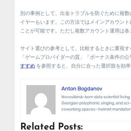
別の事例として、出金トラブルを防ぐために複数
イヤーもいます。この方法ではメインアカウント
ことが可能です。ただし複数アカウント運用は各
サイト選びの参考として、比較するときに重視す
「ゲームプロバイダーの質」「ボーナス条件の公
すすめ
を参照すると、自分に合った選択肢を効率
Anton Bogdanov
Novosibirsk-born data scientist living in Tbilisi for the wine and Wi-Fi. Anton’s specialties span predictive modeling,
Georgian polyphonic singing, and sci-
coworking spaces—helmet mandator
Related Posts: