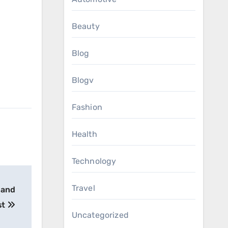
Beauty
Blog
Blogv
Fashion
Health
Technology
Travel
 and
st
Uncategorized