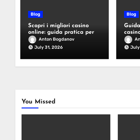
Blog
Blog
Scopri i migliori casino
Guida
online: guida pratica per
casino
giocare in sicurezza
scegli
Anton Bogdanov
An
respo
July 31, 2026
July
You Missed