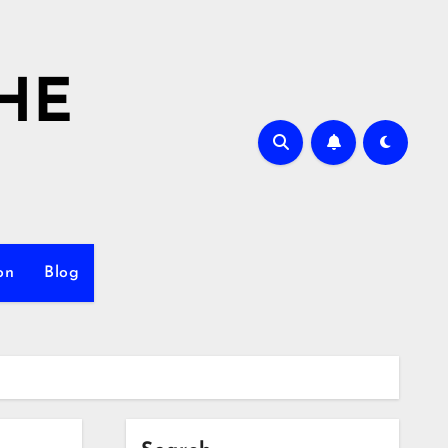
HE
on
Blog