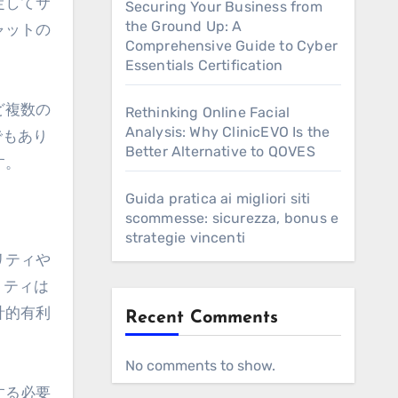
定してサ
Securing Your Business from
the Ground Up: A
ャットの
Comprehensive Guide to Cyber
Essentials Certification
ど複数の
Rethinking Online Facial
Analysis: Why ClinicEVO Is the
でもあり
Better Alternative to QOVES
す。
Guida pratica ai migliori siti
scommesse: sicurezza, bonus e
strategie vincenti
リティや
リティは
計的有利
Recent Comments
No comments to show.
する必要