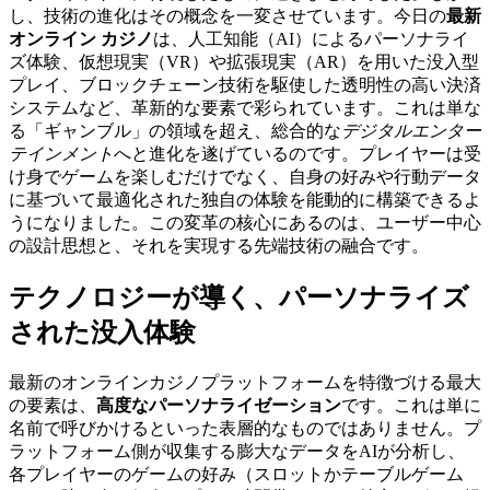
し、技術の進化はその概念を一変させています。今日の
最新
オンライン カジノ
は、人工知能（AI）によるパーソナライ
ズ体験、仮想現実（VR）や拡張現実（AR）を用いた没入型
プレイ、ブロックチェーン技術を駆使した透明性の高い決済
システムなど、革新的な要素で彩られています。これは単な
る「ギャンブル」の領域を超え、総合的な
デジタルエンター
テインメント
へと進化を遂げているのです。プレイヤーは受
け身でゲームを楽しむだけでなく、自身の好みや行動データ
に基づいて最適化された独自の体験を能動的に構築できるよ
うになりました。この変革の核心にあるのは、ユーザー中心
の設計思想と、それを実現する先端技術の融合です。
テクノロジーが導く、パーソナライズ
された没入体験
最新のオンラインカジノプラットフォームを特徴づける最大
の要素は、
高度なパーソナライゼーション
です。これは単に
名前で呼びかけるといった表層的なものではありません。プ
ラットフォーム側が収集する膨大なデータをAIが分析し、
各プレイヤーのゲームの好み（スロットかテーブルゲーム