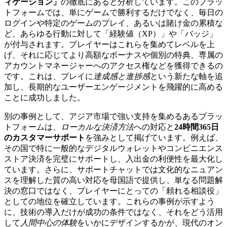
ィケーション」
の徹底にあると分析しています。このプラッ
トフォームでは、単にゲームで勝利するだけでなく、毎日の
ログインや特定のゲームのプレイ、あるいは賭け金の累積な
ど、あらゆる行動に対して「経験値（XP）」や「バッジ」
が付与されます。プレイヤーはこれらを集めてレベルを上
げ、それに応じてより高額なボーナスや個別の特典、専属の
アカウントマネージャーへのアクセス権などを獲得できるの
です。これは、プレイに
達成感と進捗感
という新たな軸を追
加し、長期的なユーザーエンゲージメントを飛躍的に高める
ことに成功しました。
別の事例として、アジア市場で強い支持を集めるあるプラッ
トフォームは、
ローカルな決済方法
への対応と
24時間365日
のカスタマーサポート
を強みとして掲げています。例えば、
その国で特に一般的なデジタルウォレットやコンビニエンス
ストア決済を完璧にサポートし、入出金の利便性を最大化し
ています。さらに、サポートチャットでは文化的なニュアン
スを理解した質の高い対応を母国語で提供し、単なる問題解
決の窓口ではなく、プレイヤーにとっての「頼れる相談役」
としての地位を確立しています。これらの事例が示すよう
に、技術の導入だけが成功の条件ではなく、それをどう活用
して
人間中心の体験
をいかにデザインするかが、現代のオン