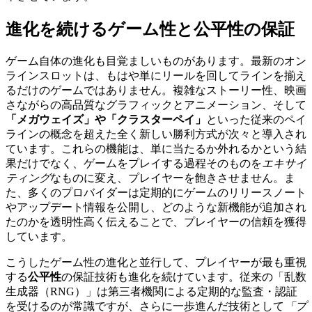
進化を続けるゲーム性と公平性の保証
ゲーム自体の進化も目覚ましいものがあります。最新のオン
ラインスロットは、もはや単にリールを回してラインを揃え
るだけのゲームではありません。複雑なストーリー性、映画
さながらの高品質なグラフィックとアニメーション、そして
「メガウェイズ」や「クラスターペイ」
といった従来のペイ
ラインの概念を超えた全く新しい勝利方式が次々と導入され
ています。これらの機能は、単に当たるか外れるかという結
果だけでなく、ゲームをプレイする過程そのものを
エキサイ
ティング
なものに変え、プレイヤーを飽きさせません。ま
た、多くのプロバイダーは定期的にゲームのリリースノート
やアップデート情報を公開し、どのような新機能が追加され
たのかを透明性高く伝えることで、プレイヤーの信頼を獲得
しています。
こうしたゲーム性の進化と並行して、プレイヤーが最も重視
する
公平性
の保証技術も進化を続けています。従来の「乱数
生成器（RNG）」は第三者機関による定期的な監査・認証
を受けるのが常識ですが、さらに一歩進んだ技術として
「プ