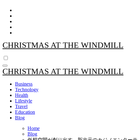
Skip
to
content
CHRISTMAS AT THE WINDMILL
CHRISTMAS AT THE WINDMILL
Business
Technology
Health
Lifestyle
Travel
Education
Blog
Home
Blog
仮想空間が創り出す、新次元のカジノエンターテ