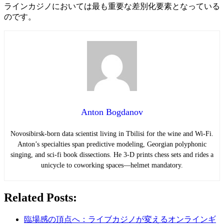
ラインカジノにおいては最も重要な差別化要素となっている
のです。
Anton Bogdanov
Novosibirsk-born data scientist living in Tbilisi for the wine and Wi-Fi.
Anton’s specialties span predictive modeling, Georgian polyphonic
singing, and sci-fi book dissections. He 3-D prints chess sets and rides a
unicycle to coworking spaces—helmet mandatory.
Related Posts:
臨場感の頂点へ：ライブカジノが変えるオンラインギ