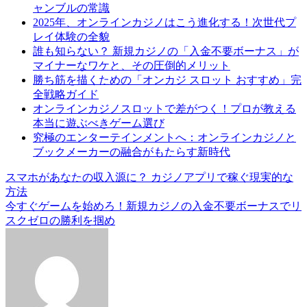
ャンブルの常識
2025年、オンラインカジノはこう進化する！次世代プ
レイ体験の全貌
誰も知らない？ 新規カジノの「入金不要ボーナス」が
マイナーなワケと、その圧倒的メリット
勝ち筋を描くための「オンカジ スロット おすすめ」完
全戦略ガイド
オンラインカジノスロットで差がつく！プロが教える
本当に遊ぶべきゲーム選び
究極のエンターテインメントへ：オンラインカジノと
ブックメーカーの融合がもたらす新時代
Post
スマホがあなたの収入源に？ カジノアプリで稼ぐ現実的な
方法
navigation
今すぐゲームを始めろ！新規カジノの入金不要ボーナスでリ
スクゼロの勝利を掴め