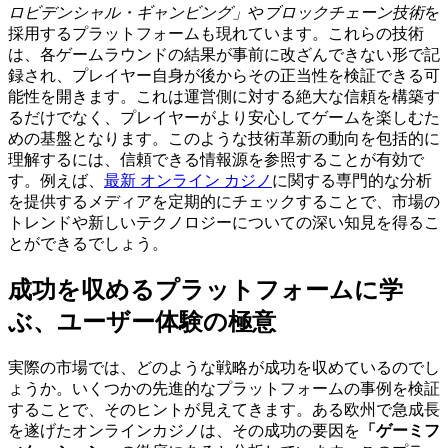
ロビデンシャル・ギャンビング」
や
ブロックチェーン技術
を
採用するプラットフォームも現れています。これらの技術
は、各ゲームラウンドの結果が事前に改ざんできない形で記
録され、プレイヤー自身が後からその正当性を検証できる可
能性を開きます。これは運営側に対する絶大な信頼を構築す
るだけでなく、プレイヤーがより安心してゲームを楽しむた
めの基盤となります。このような技術革新の動向を包括的に
理解するには、信頼できる情報源を参照することが有効で
す。例えば、
最新 オンライン カジノ
に関する専門的な分析
を提供するメディアを定期的にチェックすることで、市場の
トレンドや新しいテクノロジーについての深い知見を得るこ
とができるでしょう。
成功を収めるプラットフォームに学
ぶ、ユーザー体験の極意
実際の市場では、どのような戦略が成功を収めているのでし
ょうか。いくつかの先進的なプラットフォームの事例を検証
することで、そのヒントが見えてきます。ある欧州で急成長
を遂げたオンラインカジノは、その成功の要因を
「ゲーミフ