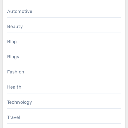
Automotive
Beauty
Blog
Blogv
Fashion
Health
Technology
Travel