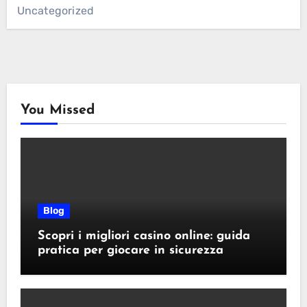
Uncategorized
You Missed
Blog
Scopri i migliori casino online: guida
pratica per giocare in sicurezza