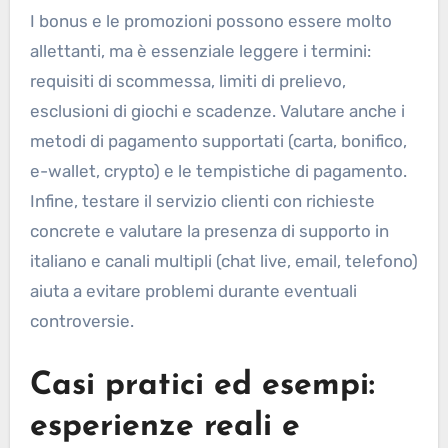
I bonus e le promozioni possono essere molto
allettanti, ma è essenziale leggere i termini:
requisiti di scommessa, limiti di prelievo,
esclusioni di giochi e scadenze. Valutare anche i
metodi di pagamento supportati (carta, bonifico,
e-wallet, crypto) e le tempistiche di pagamento.
Infine, testare il servizio clienti con richieste
concrete e valutare la presenza di supporto in
italiano e canali multipli (chat live, email, telefono)
aiuta a evitare problemi durante eventuali
controversie.
Casi pratici ed esempi:
esperienze reali e