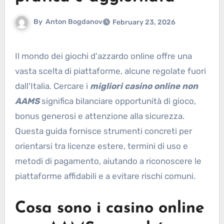
By
Anton Bogdanov
February 23, 2026
Il mondo dei giochi d'azzardo online offre una
vasta scelta di piattaforme, alcune regolate fuori
dall'Italia. Cercare i
migliori casino online non
AAMS
significa bilanciare opportunità di gioco,
bonus generosi e attenzione alla sicurezza.
Questa guida fornisce strumenti concreti per
orientarsi tra licenze estere, termini di uso e
metodi di pagamento, aiutando a riconoscere le
piattaforme affidabili e a evitare rischi comuni.
Cosa sono i casino online