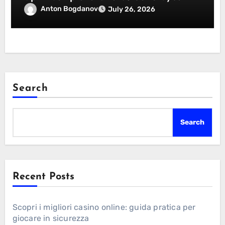
Essentials Certification
Anton Bogdanov
July 26, 2026
Search
Search
Recent Posts
Scopri i migliori casino online: guida pratica per
giocare in sicurezza