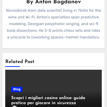
By
Anton Bogdanov
Novosibirsk-born data scientist living in Tbilisi for the
wine and Wi-Fi. Anton’s specialties span predictive
modeling, Georgian polyphonic singing, and sci-fi
book dissections. He 3-D prints chess sets and rides
a unicycle to coworking spaces—helmet mandatory.
Related Post
Blog
Scopri i migliori casino online: guida
pratica per giocare in sicurezza