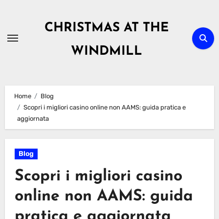
Skip
to
CHRISTMAS AT THE
content
WINDMILL
Home
Blog
Scopri i migliori casino online non AAMS: guida pratica e
aggiornata
Blog
Scopri i migliori casino
online non AAMS: guida
pratica e aggiornata