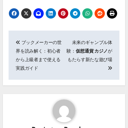
Post
ブックメーカーの世
未来のギャンブル体
navigation
界を読み解く：初心者
験：
仮想通貨 カジノ
が
から上級者まで使える
もたらす新たな遊び場
実践ガイド