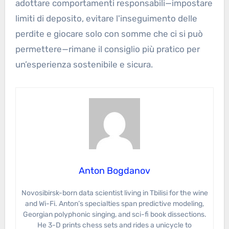
adottare comportamenti responsabili—impostare
limiti di deposito, evitare l'inseguimento delle
perdite e giocare solo con somme che ci si può
permettere—rimane il consiglio più pratico per
un’esperienza sostenibile e sicura.
Anton Bogdanov
Novosibirsk-born data scientist living in Tbilisi for the wine
and Wi-Fi. Anton’s specialties span predictive modeling,
Georgian polyphonic singing, and sci-fi book dissections.
He 3-D prints chess sets and rides a unicycle to