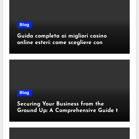
Blog
Guida completa ai migliori casino
online esteri: come scegliere con
sicurezza e responsabilità
Blog
Securing Your Business from the
Ground Up: A Comprehensive Guide to
Cyber Essentials Certification