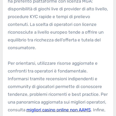
ha preferito piattaforme con licenza MGA:
disponibilità di giochi live di provider di alto livello,
procedure KYC rapide e tempi di prelievo
contenuti. La scelta di operatori con licenze
riconosciute a livello europeo tende a offrire un
equilibrio tra ricchezza dell'offerta e tutela del
consumatore.
Per orientarsi, utilizzare risorse aggiornate e
confronti tra operatori è fondamentale.
Informarsi tramite recensioni indipendenti e
community di giocatori permette di conoscere
tendenze, problemi ricorrenti e best practice. Per
una panoramica aggiornata sui migliori operatori,
consulta
migliori casino online non AAMS
. Infine,