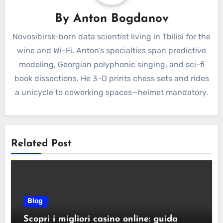
By
Anton Bogdanov
Novosibirsk-born data scientist living in Tbilisi for the
wine and Wi-Fi. Anton’s specialties span predictive
modeling, Georgian polyphonic singing, and sci-fi
book dissections. He 3-D prints chess sets and rides
a unicycle to coworking spaces—helmet mandatory.
Related Post
Blog
Scopri i migliori casino online: guida