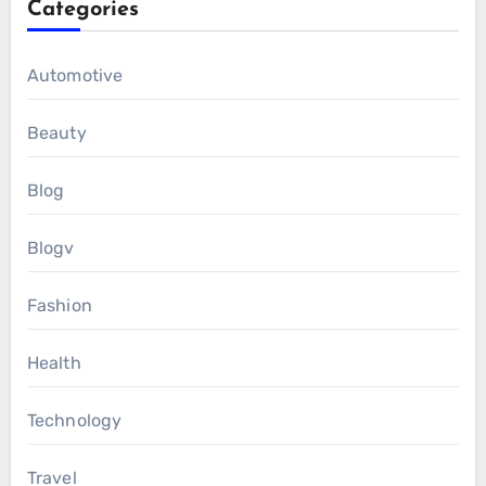
Categories
Automotive
Beauty
Blog
Blogv
Fashion
Health
Technology
Travel