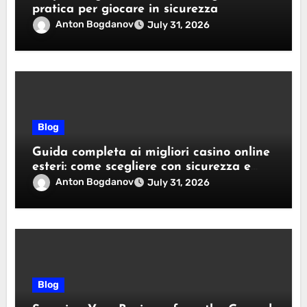
pratica per giocare in sicurezza
Anton Bogdanov
July 31, 2026
Blog
Guida completa ai migliori casino online
esteri: come scegliere con sicurezza e
responsabilità
Anton Bogdanov
July 31, 2026
Blog