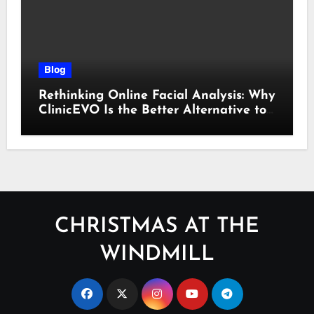
Blog
Rethinking Online Facial Analysis: Why
ClinicEVO Is the Better Alternative to
QOVES
CHRISTMAS AT THE
WINDMILL