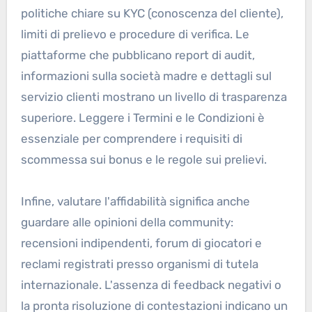
politiche chiare su KYC (conoscenza del cliente),
limiti di prelievo e procedure di verifica. Le
piattaforme che pubblicano report di audit,
informazioni sulla società madre e dettagli sul
servizio clienti mostrano un livello di trasparenza
superiore. Leggere i Termini e le Condizioni è
essenziale per comprendere i requisiti di
scommessa sui bonus e le regole sui prelievi.
Infine, valutare l'affidabilità significa anche
guardare alle opinioni della community:
recensioni indipendenti, forum di giocatori e
reclami registrati presso organismi di tutela
internazionale. L'assenza di feedback negativi o
la pronta risoluzione di contestazioni indicano un