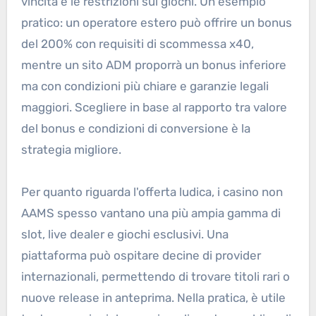
vincita e le restrizioni sui giochi. Un esempio
pratico: un operatore estero può offrire un bonus
del 200% con requisiti di scommessa x40,
mentre un sito ADM proporrà un bonus inferiore
ma con condizioni più chiare e garanzie legali
maggiori. Scegliere in base al rapporto tra valore
del bonus e condizioni di conversione è la
strategia migliore.
Per quanto riguarda l'offerta ludica, i casino non
AAMS spesso vantano una più ampia gamma di
slot, live dealer e giochi esclusivi. Una
piattaforma può ospitare decine di provider
internazionali, permettendo di trovare titoli rari o
nuove release in anteprima. Nella pratica, è utile