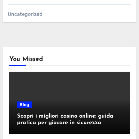
Uncategorized
You Missed
Blog
Scopri i migliori casino online: guida
pratica per giocare in sicurezza