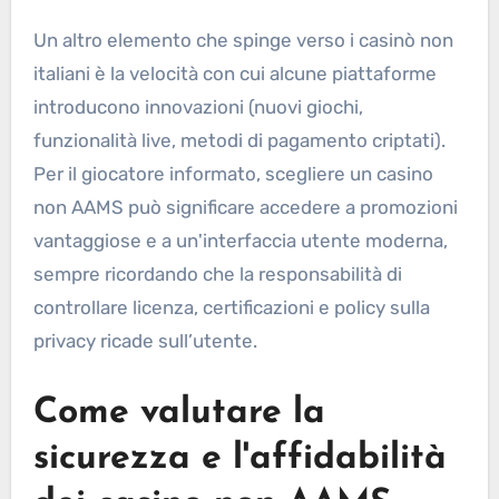
Un altro elemento che spinge verso i casinò non
italiani è la velocità con cui alcune piattaforme
introducono innovazioni (nuovi giochi,
funzionalità live, metodi di pagamento criptati).
Per il giocatore informato, scegliere un casino
non AAMS può significare accedere a promozioni
vantaggiose e a un'interfaccia utente moderna,
sempre ricordando che la responsabilità di
controllare licenza, certificazioni e policy sulla
privacy ricade sull’utente.
Come valutare la
sicurezza e l'affidabilità