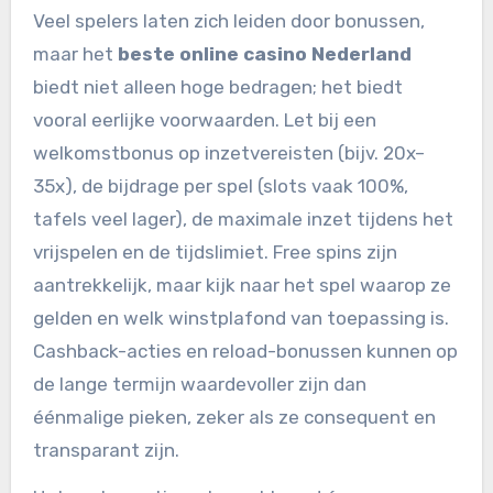
Veel spelers laten zich leiden door bonussen,
maar het
beste online casino Nederland
biedt niet alleen hoge bedragen; het biedt
vooral eerlijke voorwaarden. Let bij een
welkomstbonus op inzetvereisten (bijv. 20x–
35x), de bijdrage per spel (slots vaak 100%,
tafels veel lager), de maximale inzet tijdens het
vrijspelen en de tijdslimiet. Free spins zijn
aantrekkelijk, maar kijk naar het spel waarop ze
gelden en welk winstplafond van toepassing is.
Cashback-acties en reload-bonussen kunnen op
de lange termijn waardevoller zijn dan
éénmalige pieken, zeker als ze consequent en
transparant zijn.