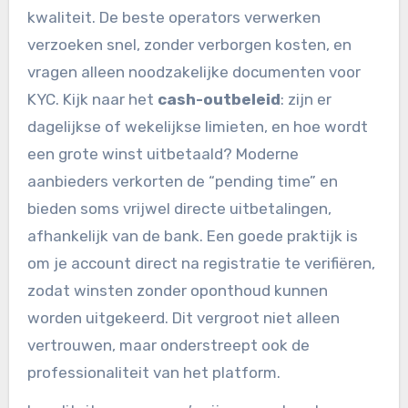
kwaliteit. De beste operators verwerken
verzoeken snel, zonder verborgen kosten, en
vragen alleen noodzakelijke documenten voor
KYC. Kijk naar het
cash-outbeleid
: zijn er
dagelijkse of wekelijkse limieten, en hoe wordt
een grote winst uitbetaald? Moderne
aanbieders verkorten de “pending time” en
bieden soms vrijwel directe uitbetalingen,
afhankelijk van de bank. Een goede praktijk is
om je account direct na registratie te verifiëren,
zodat winsten zonder oponthoud kunnen
worden uitgekeerd. Dit vergroot niet alleen
vertrouwen, maar onderstreept ook de
professionaliteit van het platform.