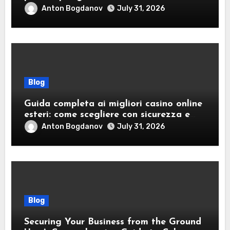
Anton Bogdanov
July 31, 2026
Blog
Guida completa ai migliori casino online
esteri: come scegliere con sicurezza e
responsabilità
Anton Bogdanov
July 31, 2026
Blog
Securing Your Business from the Ground