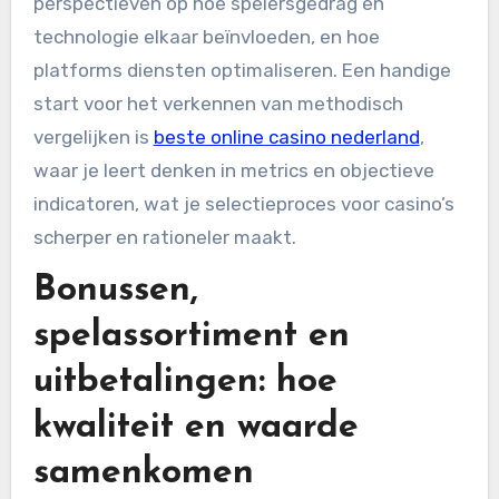
perspectieven op hoe spelersgedrag en
technologie elkaar beïnvloeden, en hoe
platforms diensten optimaliseren. Een handige
start voor het verkennen van methodisch
vergelijken is
beste online casino nederland
,
waar je leert denken in metrics en objectieve
indicatoren, wat je selectieproces voor casino’s
scherper en rationeler maakt.
Bonussen,
spelassortiment en
uitbetalingen: hoe
kwaliteit en waarde
samenkomen