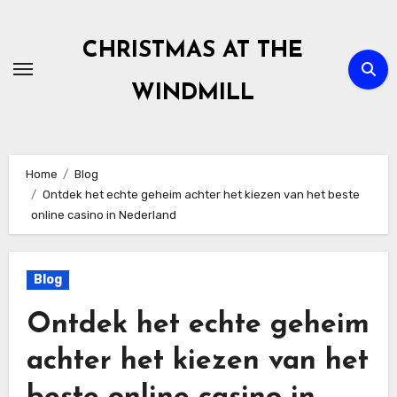
Skip
to
CHRISTMAS AT THE
content
WINDMILL
Home
Blog
Ontdek het echte geheim achter het kiezen van het beste
online casino in Nederland
Blog
Ontdek het echte geheim
achter het kiezen van het