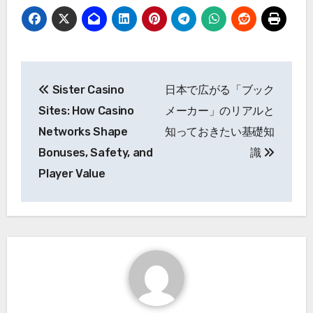
Post
Sister Casino
日本で広がる「ブック
navigation
Sites: How Casino
メーカー」のリアルと
Networks Shape
知っておきたい基礎知
Bonuses, Safety, and
識
Player Value