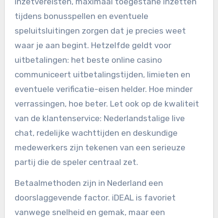
inzetvereisten, maximaal toegestane inzetten
tijdens bonusspellen en eventuele
speluitsluitingen zorgen dat je precies weet
waar je aan begint. Hetzelfde geldt voor
uitbetalingen: het beste online casino
communiceert uitbetalingstijden, limieten en
eventuele verificatie-eisen helder. Hoe minder
verrassingen, hoe beter. Let ook op de kwaliteit
van de klantenservice: Nederlandstalige live
chat, redelijke wachttijden en deskundige
medewerkers zijn tekenen van een serieuze
partij die de speler centraal zet.
Betaalmethoden zijn in Nederland een
doorslaggevende factor. iDEAL is favoriet
vanwege snelheid en gemak, maar een