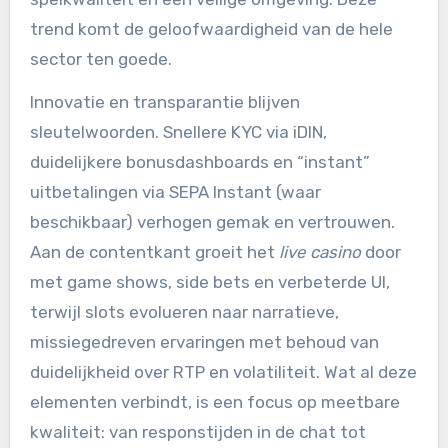
trend komt de geloofwaardigheid van de hele
sector ten goede.
Innovatie en transparantie blijven
sleutelwoorden. Snellere KYC via iDIN,
duidelijkere bonusdashboards en “instant”
uitbetalingen via SEPA Instant (waar
beschikbaar) verhogen gemak en vertrouwen.
Aan de contentkant groeit het
live casino
door
met game shows, side bets en verbeterde UI,
terwijl slots evolueren naar narratieve,
missiegedreven ervaringen met behoud van
duidelijkheid over RTP en volatiliteit. Wat al deze
elementen verbindt, is een focus op meetbare
kwaliteit: van responstijden in de chat tot