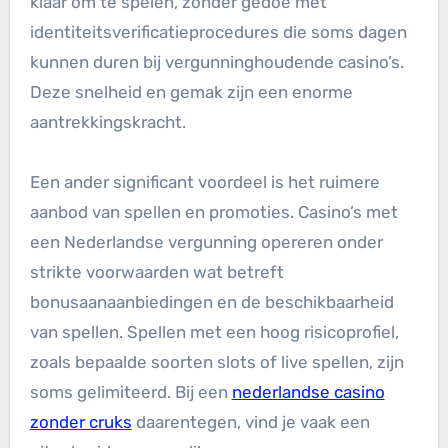
klaar om te spelen, zonder gedoe met
identiteitsverificatieprocedures die soms dagen
kunnen duren bij vergunninghoudende casino’s.
Deze snelheid en gemak zijn een enorme
aantrekkingskracht.
Een ander significant voordeel is het ruimere
aanbod van spellen en promoties. Casino’s met
een Nederlandse vergunning opereren onder
strikte voorwaarden wat betreft
bonusaanaanbiedingen en de beschikbaarheid
van spellen. Spellen met een hoog risicoprofiel,
zoals bepaalde soorten slots of live spellen, zijn
soms gelimiteerd. Bij een
nederlandse casino
zonder cruks
daarentegen, vind je vaak een