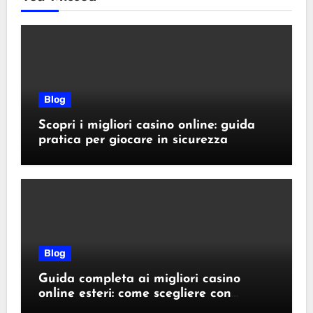
Blog
Scopri i migliori casino online: guida
pratica per giocare in sicurezza
Blog
Guida completa ai migliori casino
online esteri: come scegliere con
sicurezza e responsabilità