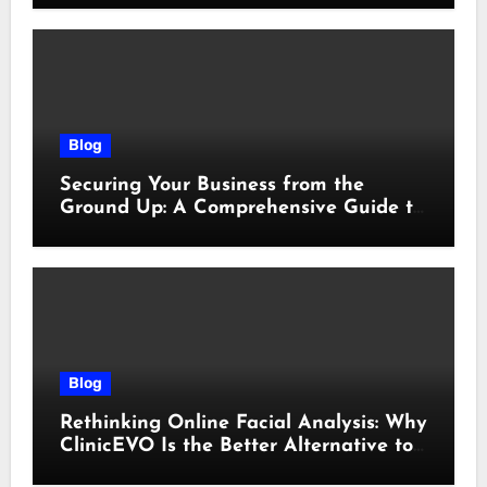
Blog
Securing Your Business from the
Ground Up: A Comprehensive Guide to
Cyber Essentials Certification
Blog
Rethinking Online Facial Analysis: Why
ClinicEVO Is the Better Alternative to
QOVES