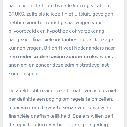
aan je identiteit. Ten tweede kan registratie in
CRUKS, zelfs als je jezelf niet uitsluit, gevolgen
hebben voor toekomstige aanvragen voor
bijvoorbeeld een hypotheek of verzekering,
aangezien financiële instanties mogelijk inzage
kunnen vragen. Dit drijft veel Nederlanders naar
een
nederlandse casino zonder cruks
, waar zij
anoniem en zonder deze administratieve last
kunnen spelen.
De zoektocht naar deze alternatieven is dus niet
per definitie een poging om regels te omzeilen,
maar vaak een bewuste keuze voor privacy en
financiële onafhankelijkheid. Spelers willen zelf
de regie houden over hun eigen speelgedrag,