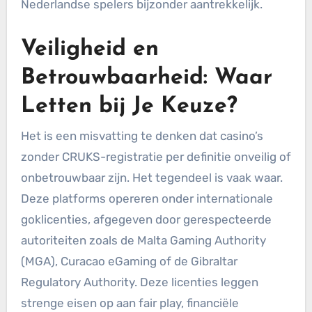
Nederlandse spelers bijzonder aantrekkelijk.
Veiligheid en
Betrouwbaarheid: Waar
Letten bij Je Keuze?
Het is een misvatting te denken dat casino’s
zonder CRUKS-registratie per definitie onveilig of
onbetrouwbaar zijn. Het tegendeel is vaak waar.
Deze platforms opereren onder internationale
goklicenties, afgegeven door gerespecteerde
autoriteiten zoals de Malta Gaming Authority
(MGA), Curacao eGaming of de Gibraltar
Regulatory Authority. Deze licenties leggen
strenge eisen op aan fair play, financiële