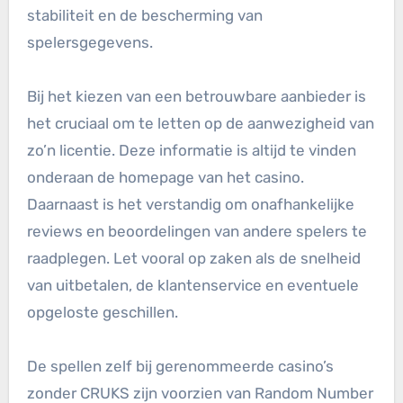
stabiliteit en de bescherming van
spelersgegevens.
Bij het kiezen van een betrouwbare aanbieder is
het cruciaal om te letten op de aanwezigheid van
zo’n licentie. Deze informatie is altijd te vinden
onderaan de homepage van het casino.
Daarnaast is het verstandig om onafhankelijke
reviews en beoordelingen van andere spelers te
raadplegen. Let vooral op zaken als de snelheid
van uitbetalen, de klantenservice en eventuele
opgeloste geschillen.
De spellen zelf bij gerenommeerde casino’s
zonder CRUKS zijn voorzien van Random Number