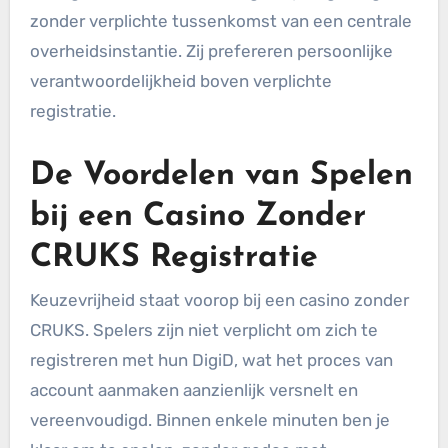
zonder verplichte tussenkomst van een centrale
overheidsinstantie. Zij prefereren persoonlijke
verantwoordelijkheid boven verplichte
registratie.
De Voordelen van Spelen
bij een Casino Zonder
CRUKS Registratie
Keuzevrijheid staat voorop bij een casino zonder
CRUKS. Spelers zijn niet verplicht om zich te
registreren met hun DigiD, wat het proces van
account aanmaken aanzienlijk versnelt en
vereenvoudigd. Binnen enkele minuten ben je