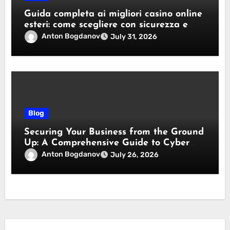
Guida completa ai migliori casino online
esteri: come scegliere con sicurezza e
responsabilità
Anton Bogdanov
July 31, 2026
Blog
Securing Your Business from the Ground
Up: A Comprehensive Guide to Cyber
Essentials Certification
Anton Bogdanov
July 26, 2026