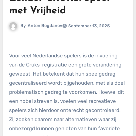
met Vrijheid
By
Anton Bogdanov
September 13, 2025
Voor veel Nederlandse spelers is de invoering
van de Cruks-registratie een grote verandering
geweest. Het betekent dat hun speelgedrag
gecentraliseerd wordt bijgehouden, met als doel
problematisch gedrag te voorkomen. Hoewel dit
een nobel streven is, voelen veel recreatieve
spelers zich hierdoor onterecht gecontroleerd.
Zij zoeken daarom naar alternatieven waar zij
onbezorgd kunnen genieten van hun favoriete