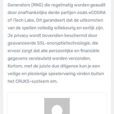
Generators (RNG) die regelmatig worden geaudit
door onafhankelijke derde partijen zoals eCOGRA
of iTech Labs. Dit garandeert dat de uitkomsten
van de spellen volledig willekeurig en eerlijk zijn.
Je privacy wordt bovendien beschermd door
geavanceerde SSL-encryptietechnologie, die
ervoor zorgt dat alle persoonlijke en financiële
gegevens versleuteld worden verzonden.
Kortom, met de juiste due diligence kun je een
veilige en plezierige speelervaring vinden buiten
het CRUKS-systeem om.