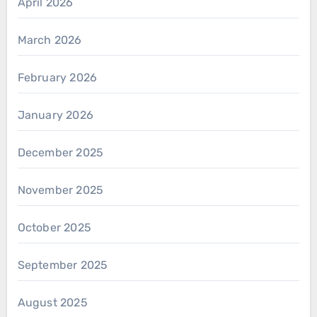
April 2026
March 2026
February 2026
January 2026
December 2025
November 2025
October 2025
September 2025
August 2025