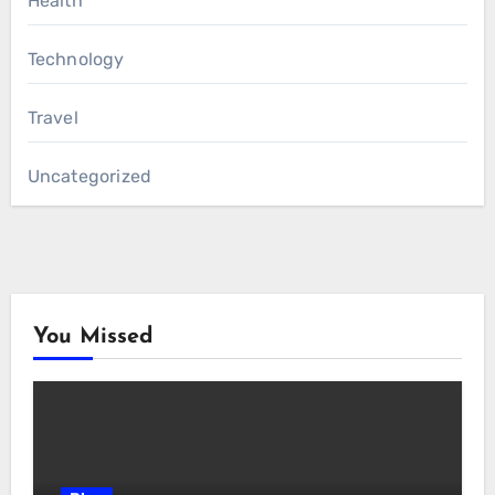
Health
Technology
Travel
Uncategorized
You Missed