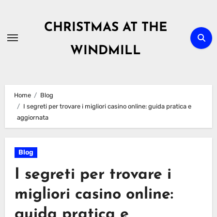
Skip
to
CHRISTMAS AT THE
content
WINDMILL
Home
Blog
I segreti per trovare i migliori casino online: guida pratica e
aggiornata
Blog
I segreti per trovare i
migliori casino online:
guida pratica e