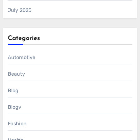
July 2025
Categories
Automotive
Beauty
Blog
Blogv
Fashion