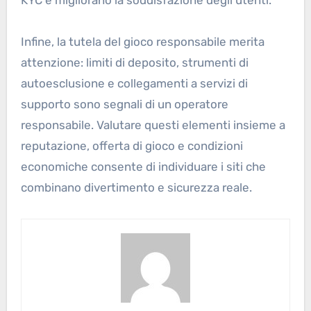
KYC e migliorano la soddisfazione degli utenti.
Infine, la tutela del gioco responsabile merita
attenzione: limiti di deposito, strumenti di
autoesclusione e collegamenti a servizi di
supporto sono segnali di un operatore
responsabile. Valutare questi elementi insieme a
reputazione, offerta di gioco e condizioni
economiche consente di individuare i siti che
combinano divertimento e sicurezza reale.