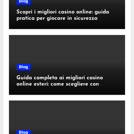
Blog
Scopri i migliori casino online: guida
pratica per giocare in sicurezza
Blog
Guida completa ai migliori casino
online esteri: come scegliere con
sicurezza e responsabilità
Blog