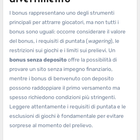
I bonus rappresentano uno degli strumenti
principali per attrarre giocatori, ma non tutti i
bonus sono uguali: occorre considerare il valore
del bonus, i requisiti di puntata (
wagering
), le
restrizioni sui giochi e i limiti sui prelievi. Un
bonus senza deposito
offre la possibilità di
provare un sito senza impegno finanziario,
mentre i bonus di benvenuto con deposito
possono raddoppiare il primo versamento ma
spesso richiedono condizioni più stringenti.
Leggere attentamente i requisiti di puntata e le
esclusioni di giochi è fondamentale per evitare
sorprese al momento del prelievo.