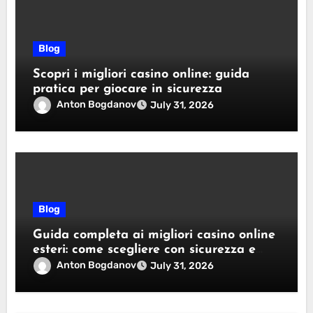
Blog
Scopri i migliori casino online: guida
pratica per giocare in sicurezza
Anton Bogdanov
July 31, 2026
Blog
Guida completa ai migliori casino online
esteri: come scegliere con sicurezza e
responsabilità
Anton Bogdanov
July 31, 2026