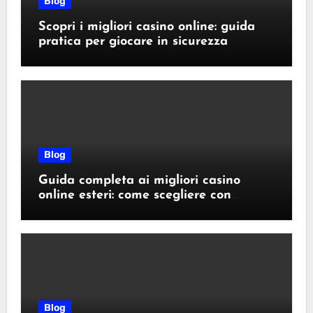
Blog
Scopri i migliori casino online: guida
pratica per giocare in sicurezza
Blog
Guida completa ai migliori casino
online esteri: come scegliere con
sicurezza e responsabilità
Blog