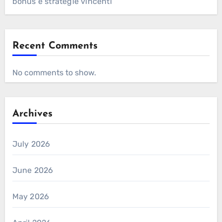
bonus e strategie vincenti
Recent Comments
No comments to show.
Archives
July 2026
June 2026
May 2026