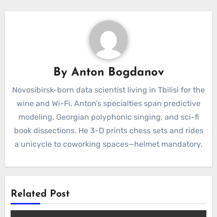
By
Anton Bogdanov
Novosibirsk-born data scientist living in Tbilisi for the
wine and Wi-Fi. Anton’s specialties span predictive
modeling, Georgian polyphonic singing, and sci-fi
book dissections. He 3-D prints chess sets and rides
a unicycle to coworking spaces—helmet mandatory.
Related Post