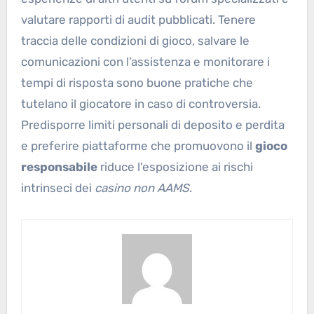
valutare rapporti di audit pubblicati. Tenere
traccia delle condizioni di gioco, salvare le
comunicazioni con l’assistenza e monitorare i
tempi di risposta sono buone pratiche che
tutelano il giocatore in caso di controversia.
Predisporre limiti personali di deposito e perdita
e preferire piattaforme che promuovono il
gioco
responsabile
riduce l'esposizione ai rischi
intrinseci dei
casino non AAMS
.