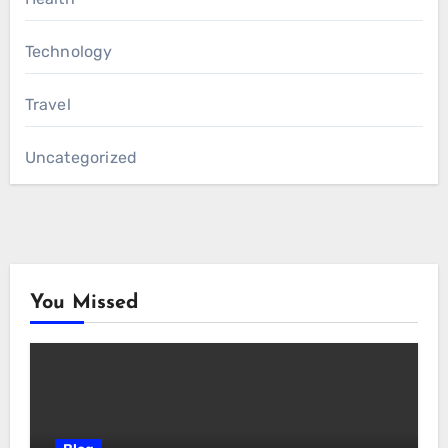
Technology
Travel
Uncategorized
You Missed