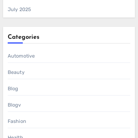
July 2025
Categories
Automotive
Beauty
Blog
Blogv
Fashion
Health