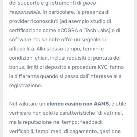
del supporto e gli strumenti di
gioco
responsabile
. In particolare, la presenza di
provider riconosciuti (ad esempio studio di
certificazione come eCOGRA o iTech Labs) e di
software house note offre un segnale di
affidabilità. Allo stesso tempo, termini e
condizioni chiari, inclusi requisiti di puntata dei
bonus, limiti di deposito e procedure KYC, fanno
la differenza quando si passa dall’interesse alla
registrazione.
Nel valutare un
elenco casino non AAMS
, è utile
verificare non solo le caratteristiche “di vetrina”,
ma la reputazione nel tempo: feedback
verificabili, tempi medi di pagamento, gestione