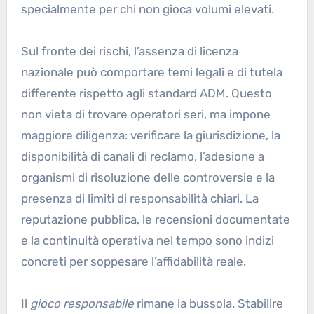
specialmente per chi non gioca volumi elevati.
Sul fronte dei rischi, l’assenza di licenza
nazionale può comportare temi legali e di tutela
differente rispetto agli standard ADM. Questo
non vieta di trovare operatori seri, ma impone
maggiore diligenza: verificare la giurisdizione, la
disponibilità di canali di reclamo, l’adesione a
organismi di risoluzione delle controversie e la
presenza di limiti di responsabilità chiari. La
reputazione pubblica, le recensioni documentate
e la continuità operativa nel tempo sono indizi
concreti per soppesare l’affidabilità reale.
Il
gioco responsabile
rimane la bussola. Stabilire