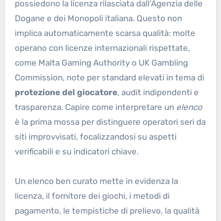
possiedono la licenza rilasciata dall’Agenzia delle
Dogane e dei Monopoli italiana. Questo non
implica automaticamente scarsa qualità: molte
operano con licenze internazionali rispettate,
come Malta Gaming Authority o UK Gambling
Commission, note per standard elevati in tema di
protezione del giocatore
, audit indipendenti e
trasparenza. Capire come interpretare un
elenco
è la prima mossa per distinguere operatori seri da
siti improvvisati, focalizzandosi su aspetti
verificabili e su indicatori chiave.
Un elenco ben curato mette in evidenza la
licenza, il fornitore dei giochi, i metodi di
pagamento, le tempistiche di prelievo, la qualità