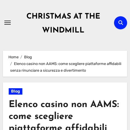
Skip
to
CHRISTMAS AT THE
content
WINDMILL
Home
Blog
Elenco casino non AAMS: come scegliere piattaforme affidabili
senza rinunciare a sicurezza e divertimento
Blog
Elenco casino non AAMS:
come scegliere
piattaforme affidabili