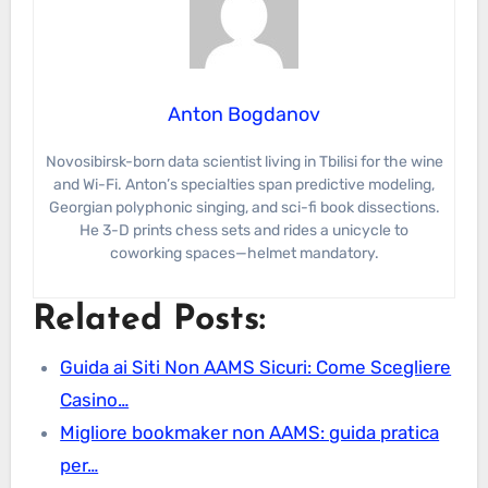
Anton Bogdanov
Novosibirsk-born data scientist living in Tbilisi for the wine
and Wi-Fi. Anton’s specialties span predictive modeling,
Georgian polyphonic singing, and sci-fi book dissections.
He 3-D prints chess sets and rides a unicycle to
coworking spaces—helmet mandatory.
Related Posts:
Guida ai Siti Non AAMS Sicuri: Come Scegliere
Casino…
Migliore bookmaker non AAMS: guida pratica
per…