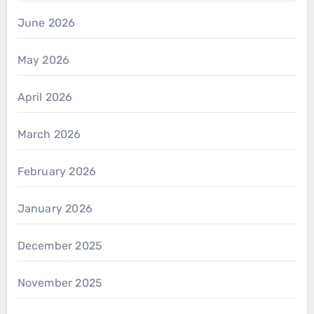
June 2026
May 2026
April 2026
March 2026
February 2026
January 2026
December 2025
November 2025