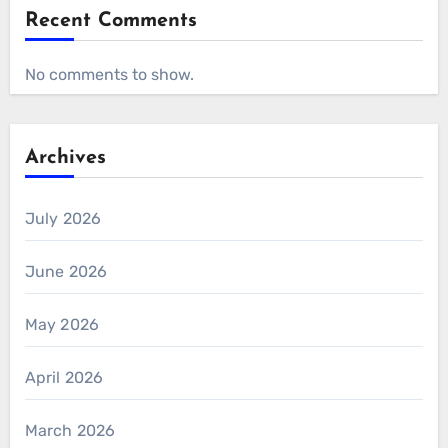
Recent Comments
No comments to show.
Archives
July 2026
June 2026
May 2026
April 2026
March 2026