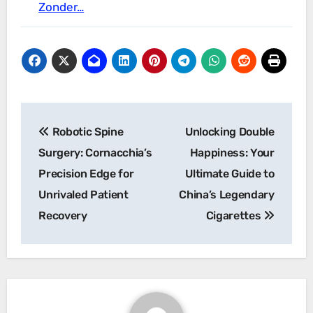
Zonder…
Post
Robotic Spine
Unlocking Double
navigation
Surgery: Cornacchia’s
Happiness: Your
Precision Edge for
Ultimate Guide to
Unrivaled Patient
China’s Legendary
Recovery
Cigarettes