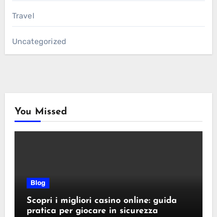
Travel
Uncategorized
You Missed
Blog
Scopri i migliori casino online: guida
pratica per giocare in sicurezza