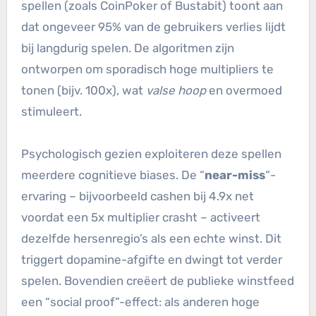
spellen (zoals CoinPoker of Bustabit) toont aan
dat ongeveer 95% van de gebruikers verlies lijdt
bij langdurig spelen. De algoritmen zijn
ontworpen om sporadisch hoge multipliers te
tonen (bijv. 100x), wat
valse hoop
en overmoed
stimuleert.
Psychologisch gezien exploiteren deze spellen
meerdere cognitieve biases. De “
near-miss
“-
ervaring – bijvoorbeeld cashen bij 4.9x net
voordat een 5x multiplier crasht – activeert
dezelfde hersenregio’s als een echte winst. Dit
triggert dopamine-afgifte en dwingt tot verder
spelen. Bovendien creëert de publieke winstfeed
een “social proof”-effect: als anderen hoge