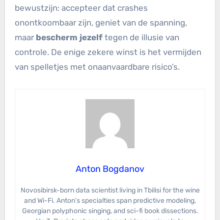
bewustzijn: accepteer dat crashes
onontkoombaar zijn, geniet van de spanning,
maar
bescherm jezelf
tegen de illusie van
controle. De enige zekere winst is het vermijden
van spelletjes met onaanvaardbare risico’s.
Anton Bogdanov
Novosibirsk-born data scientist living in Tbilisi for the wine
and Wi-Fi. Anton’s specialties span predictive modeling,
Georgian polyphonic singing, and sci-fi book dissections.