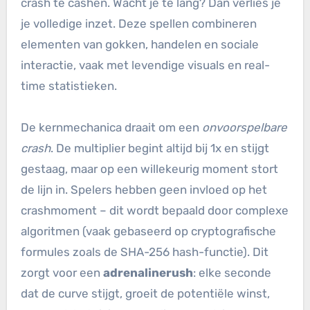
crash te cashen. Wacht je te lang? Dan verlies je
je volledige inzet. Deze spellen combineren
elementen van gokken, handelen en sociale
interactie, vaak met levendige visuals en real-
time statistieken.
De kernmechanica draait om een
onvoorspelbare
crash
. De multiplier begint altijd bij 1x en stijgt
gestaag, maar op een willekeurig moment stort
de lijn in. Spelers hebben geen invloed op het
crashmoment – dit wordt bepaald door complexe
algoritmen (vaak gebaseerd op cryptografische
formules zoals de SHA-256 hash-functie). Dit
zorgt voor een
adrenalinerush
: elke seconde
dat de curve stijgt, groeit de potentiële winst,