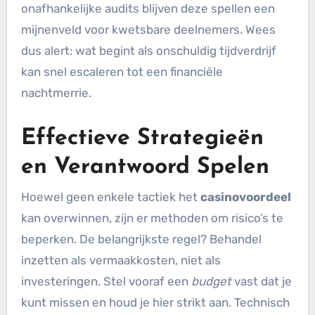
onafhankelijke audits blijven deze spellen een
mijnenveld voor kwetsbare deelnemers. Wees
dus alert: wat begint als onschuldig tijdverdrijf
kan snel escaleren tot een financiële
nachtmerrie.
Effectieve Strategieën
en Verantwoord Spelen
Hoewel geen enkele tactiek het
casinovoordeel
kan overwinnen, zijn er methoden om risico’s te
beperken. De belangrijkste regel? Behandel
inzetten als vermaakkosten, niet als
investeringen. Stel vooraf een
budget
vast dat je
kunt missen en houd je hier strikt aan. Technisch