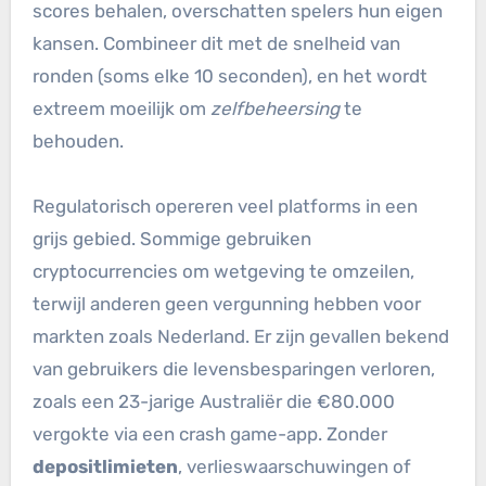
scores behalen, overschatten spelers hun eigen
kansen. Combineer dit met de snelheid van
ronden (soms elke 10 seconden), en het wordt
extreem moeilijk om
zelfbeheersing
te
behouden.
Regulatorisch opereren veel platforms in een
grijs gebied. Sommige gebruiken
cryptocurrencies om wetgeving te omzeilen,
terwijl anderen geen vergunning hebben voor
markten zoals Nederland. Er zijn gevallen bekend
van gebruikers die levensbesparingen verloren,
zoals een 23-jarige Australiër die €80.000
vergokte via een crash game-app. Zonder
depositlimieten
, verlieswaarschuwingen of