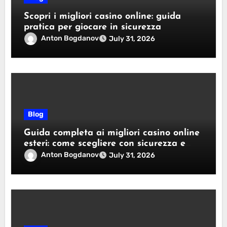
Scopri i migliori casino online: guida
pratica per giocare in sicurezza
Anton Bogdanov
July 31, 2026
Blog
Guida completa ai migliori casino online
esteri: come scegliere con sicurezza e
responsabilità
Anton Bogdanov
July 31, 2026