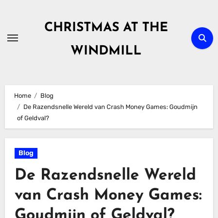
Skip
to
CHRISTMAS AT THE
content
WINDMILL
Home
Blog
De Razendsnelle Wereld van Crash Money Games: Goudmijn
of Geldval?
Blog
De Razendsnelle Wereld
van Crash Money Games:
Goudmijn of Geldval?