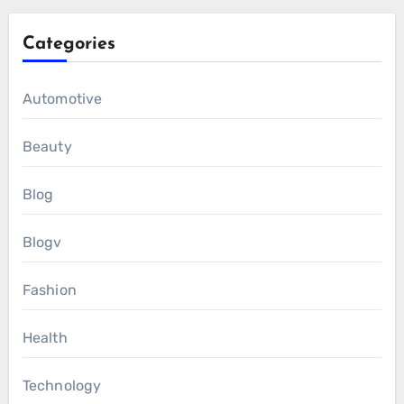
Categories
Automotive
Beauty
Blog
Blogv
Fashion
Health
Technology