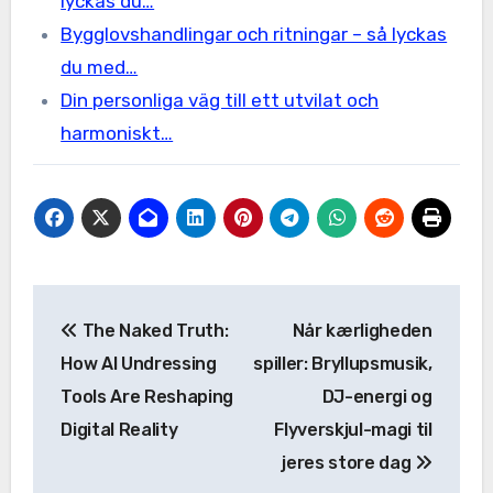
lyckas du…
Bygglovshandlingar och ritningar – så lyckas
du med…
Din personliga väg till ett utvilat och
harmoniskt…
Post
The Naked Truth:
Når kærligheden
navigation
How AI Undressing
spiller: Bryllupsmusik,
Tools Are Reshaping
DJ-energi og
Digital Reality
Flyverskjul-magi til
jeres store dag