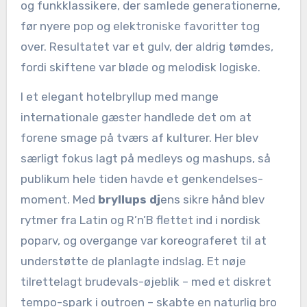
og funkklassikere, der samlede generationerne,
før nyere pop og elektroniske favoritter tog
over. Resultatet var et gulv, der aldrig tømdes,
fordi skiftene var bløde og melodisk logiske.
I et elegant hotelbryllup med mange
internationale gæster handlede det om at
forene smage på tværs af kulturer. Her blev
særligt fokus lagt på medleys og mashups, så
publikum hele tiden havde et genkendelses-
moment. Med
bryllups dj
ens sikre hånd blev
rytmer fra Latin og R’n’B flettet ind i nordisk
poparv, og overgange var koreograferet til at
understøtte de planlagte indslag. Et nøje
tilrettelagt brudevals-øjeblik – med et diskret
tempo-spark i outroen – skabte en naturlig bro