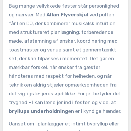
Bag mange vellykkede fester står personlighed
og nærvær. Med
Allan Flyverskjul
ved pulten
får I en DJ, der kombinerer musikalsk intuition
med struktureret planlægning: forberedende
møde, afstemning af ønsker, koordinering med
toastmaster og venue samt et gennemtænkt
set, der kan tilpasses i momentet. Det gør en
mærkbar forskel, når ønsker fra gæster
håndteres med respekt for helheden, og når
teknikken aldrig stjæler opmærksomheden fra
det vigtigste: jeres øjeblikke. For jer betyder det
tryghed – I kan læne jer ind i festen og vide, at
bryllups underholdning
en er i kyndige hænder.
Uanset om I planlægger et intimt bybryllup eller