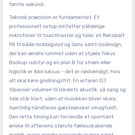
første sekund.
Teknisk præcision er fundamentet. Et
professionelt setup omfatter pålidelige
mikrofoner til toastmaster og taler, et fleksibelt
PA til både middagslyd og dans samt lysdesign,
der kan ændre rummet uden at stjæle fokus.
Backup-udstyr og en plan B for strøm eller
logistik er ikke luksus – det er nødvendigt, hvis
alt skal køre gnidningsfrit. En erfaren DJ
tilpasser volumen til lokalets akustik, så sang og
tale står klart, uden at musikken bliver skarp.
Samtidig håndteres gæsteønsker smagfuldt:
Den rette timing kan forvandle et spontant
ønske til aftenens største fællesskabende
øjeblik, mens mindre passende numre pænt