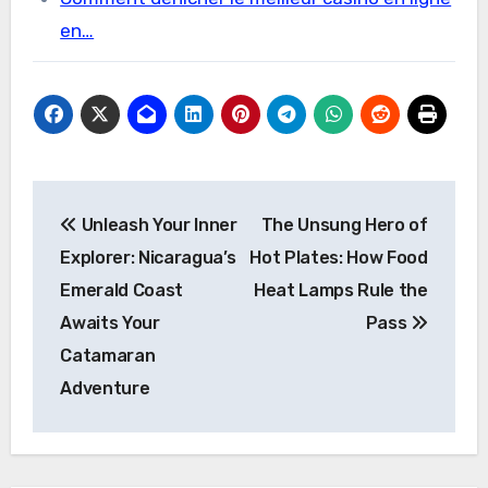
en…
Post
Unleash Your Inner
The Unsung Hero of
navigation
Explorer: Nicaragua’s
Hot Plates: How Food
Emerald Coast
Heat Lamps Rule the
Awaits Your
Pass
Catamaran
Adventure