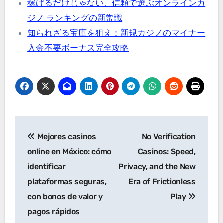
稼げるだけじゃない、信頼で選ぶオンラインカ
ジノ ランキングの新常識
知られざる宝庫を狙え：新規カジノのマイナー
入金不要ボーナス完全攻略
Post
Mejores casinos
No Verification
navigation
online en México: cómo
Casinos: Speed,
identificar
Privacy, and the New
plataformas seguras,
Era of Frictionless
con bonos de valor y
Play
pagos rápidos