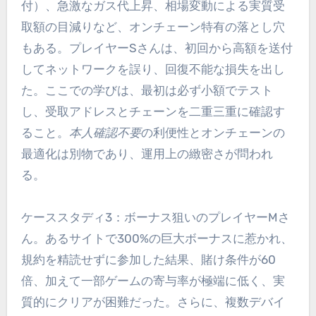
付）、急激なガス代上昇、相場変動による実質受
取額の目減りなど、オンチェーン特有の落とし穴
もある。プレイヤーSさんは、初回から高額を送付
してネットワークを誤り、回復不能な損失を出し
た。ここでの学びは、最初は必ず小額でテスト
し、受取アドレスとチェーンを二重三重に確認す
ること。
本人確認不要
の利便性とオンチェーンの
最適化は別物であり、運用上の緻密さが問われ
る。
ケーススタディ3：ボーナス狙いのプレイヤーMさ
ん。あるサイトで300%の巨大ボーナスに惹かれ、
規約を精読せずに参加した結果、賭け条件が60
倍、加えて一部ゲームの寄与率が極端に低く、実
質的にクリアが困難だった。さらに、複数デバイ