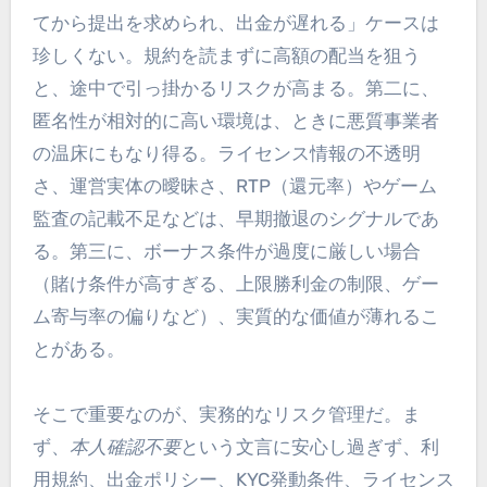
てから提出を求められ、出金が遅れる」ケースは
珍しくない。規約を読まずに高額の配当を狙う
と、途中で引っ掛かるリスクが高まる。第二に、
匿名性が相対的に高い環境は、ときに悪質事業者
の温床にもなり得る。ライセンス情報の不透明
さ、運営実体の曖昧さ、RTP（還元率）やゲーム
監査の記載不足などは、早期撤退のシグナルであ
る。第三に、ボーナス条件が過度に厳しい場合
（賭け条件が高すぎる、上限勝利金の制限、ゲー
ム寄与率の偏りなど）、実質的な価値が薄れるこ
とがある。
そこで重要なのが、実務的なリスク管理だ。ま
ず、
本人確認不要
という文言に安心し過ぎず、利
用規約、出金ポリシー、KYC発動条件、ライセンス