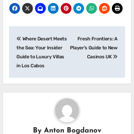
Post
Where Desert Meets
Fresh Frontiers: A
navigation
the Sea: Your Insider
Player’s Guide to New
Guide to Luxury Villas
Casinos UK
in Los Cabos
By
Anton Bogdanov