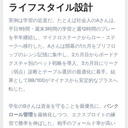
ライフスタイル設計
実例は学習の近道だ。たとえば社会人のAさんは、
平日1時間・週末3時間の学習と週12時間のプレー
を半年継続し、マイクロステークからロー・ステ
ークへ移行した。Aさんは開幕の1カ月をプリフロ
ップの
レンジ
記憶に集中し、2カ月目からボードテ
クスチャ別のベット戦略を導入、3カ月目にリーク
（弱点）診断とテーブル選択の最適化に着手。結
果としてBB/100がマイナスから安定的なプラスへ
転じた。
学生のBさんは資金を守ることを最優先に、
バンク
ロール管理
を厳格化しつつ、エクスプロイトの練
習で勝率を伸ばした。相手のフォールド率が高い