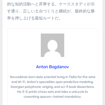
的な知的活動へと昇華する。ケーススタディが示
す通り、正しい土台づくりと継続が、最終的な勝
率を押し上げる最短ルートだ。
Anton Bogdanov
Novosibirsk-born data scientist living in Tbilisi for the wine
and Wi-Fi. Anton’s specialties span predictive modeling,
Georgian polyphonic singing, and sci-fi book dissections.
He 3-D prints chess sets and rides a unicycle to
coworking spaces—helmet mandatory.