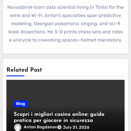
Novosibirsk-born data scientist living in Tbilisi for the
wine and Wi-Fi. Anton’s specialties span predictive
modeling, Georgian polyphonic singing, and sci-fi
book dissections. He 3-D prints chess sets and rides
a unicycle to coworking spaces—helmet mandatory.
Related Post
Blog
Scopri i migliori casino online: guida
pratica per giocare in sicurezza
Anton Bogdanov
July 31, 2026