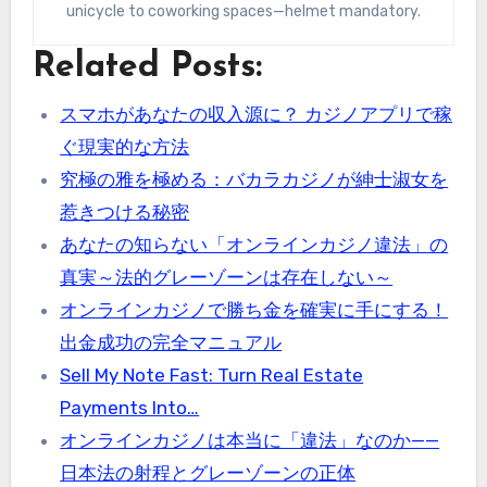
unicycle to coworking spaces—helmet mandatory.
Related Posts:
スマホがあなたの収入源に？ カジノアプリで稼
ぐ現実的な方法
究極の雅を極める：バカラカジノが紳士淑女を
惹きつける秘密
あなたの知らない「オンラインカジノ違法」の
真実～法的グレーゾーンは存在しない～
オンラインカジノで勝ち金を確実に手にする！
出金成功の完全マニュアル
Sell My Note Fast: Turn Real Estate
Payments Into…
オンラインカジノは本当に「違法」なのか——
日本法の射程とグレーゾーンの正体