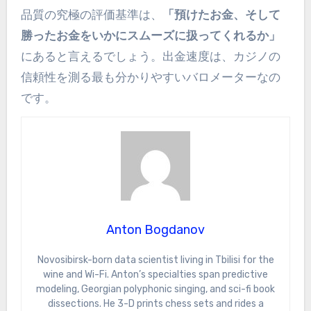
品質の究極の評価基準は、
「預けたお金、そして
勝ったお金をいかにスムーズに扱ってくれるか」
にあると言えるでしょう。出金速度は、カジノの
信頼性を測る最も分かりやすいバロメーターなの
です。
Anton Bogdanov
Novosibirsk-born data scientist living in Tbilisi for the
wine and Wi-Fi. Anton’s specialties span predictive
modeling, Georgian polyphonic singing, and sci-fi book
dissections. He 3-D prints chess sets and rides a