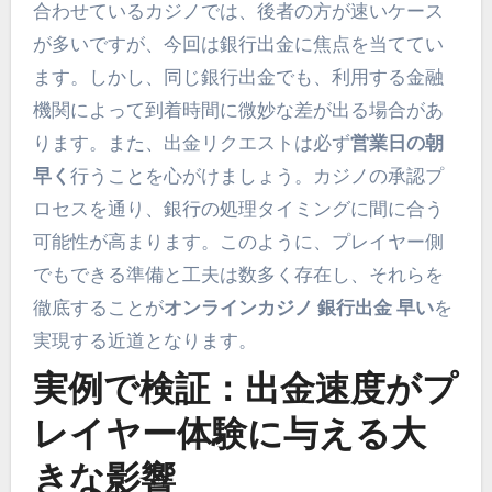
合わせているカジノでは、後者の方が速いケース
が多いですが、今回は銀行出金に焦点を当ててい
ます。しかし、同じ銀行出金でも、利用する金融
機関によって到着時間に微妙な差が出る場合があ
ります。また、出金リクエストは必ず
営業日の朝
早く
行うことを心がけましょう。カジノの承認プ
ロセスを通り、銀行の処理タイミングに間に合う
可能性が高まります。このように、プレイヤー側
でもできる準備と工夫は数多く存在し、それらを
徹底することが
オンラインカジノ 銀行出金 早い
を
実現する近道となります。
実例で検証：出金速度がプ
レイヤー体験に与える大
きな影響