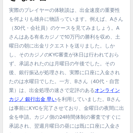
実際のプレイヤーの体験談は、出金速度の重要性
を何よりも雄弁に物語っています。例えば、Aさん
（30代・会社員）のケースを見てみましょう。A
さんはある有名カジノで10万円の勝利を収め、土
曜日の朝に出金リクエストを送りました。しか
し、そのカジノのKYC審査が休日は行われておら
ず、承認されたのは月曜日の午後でした。その
後、銀行振込が処理され、実際に口座に入金され
たのは水曜日でした。一方、Bさん（40代・自営
業）は、出金処理の速さで定評のある
オンライン
カジノ 銀行出金 早い
を利用していました。Bさん
は事前にKYCを完了させており、金曜日の夜間に出
金を申請。カジノ側の24時間体制の審査ですぐに
承認され、翌週月曜日の昼には既に口座に入金さ