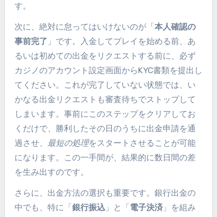
す。
次に、絶対に怠ってはいけないのが「
本人確認の
事前完了
」です。入金してプレイを始める前、あ
るいは初めての出金をリクエストする前に、必ず
カジノのアカウント設定画面からKYC書類を提出し
てください。これが完了していない状態では、い
かなる出金リクエストも審査待ちでストップして
しまいます。事前にこのステップをクリアしてお
くだけで、勝利したその日のうちに出金申請を通
過させ、
最短の処理
をスタートさせることが可能
になります。この一手間が、結果的に数日間の差
を生み出すのです。
さらに、出金方法の選択も重要です。銀行出金の
中でも、特に「
銀行振込
」と「
電子決済
」を組み