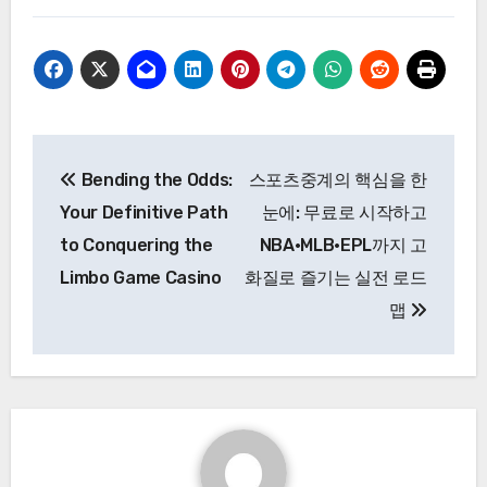
Post
Bending the Odds:
스포츠중계의 핵심을 한
navigation
Your Definitive Path
눈에: 무료로 시작하고
to Conquering the
NBA·MLB·EPL까지 고
Limbo Game Casino
화질로 즐기는 실전 로드
맵