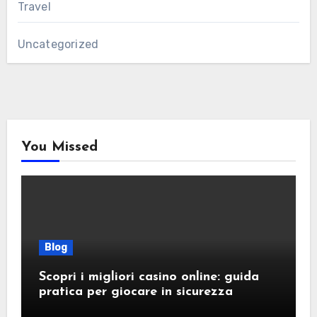
Travel
Uncategorized
You Missed
Blog
Scopri i migliori casino online: guida
pratica per giocare in sicurezza