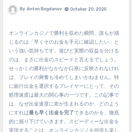
By
Anton Bogdanov
October 20, 2025
オンラインカジノで勝利を収めた瞬間、誰もが感
じるのは「早くそのお金を手元に確認したい」と
いう強い気持ちです。遊びと実際の収益を分ける
のは、まさに出金のスピードと言えるでしょう。
せっかくの勝利がなかなか口座に反映されなけれ
ば、プレイの興奮も冷めてしまいかねません。特
に銀行出金を選択するプレイヤーにとって、その
処理速度は最大の関心事の一つです。この記事で
は、なぜ出金速度に差が生まれるのか、どのよう
にすれば
最も早く出金を完了
できるのかを、徹底
的に掘り下げていきます。スピーディーな出金を
実現することは、オンラインカジノを何倍も楽し