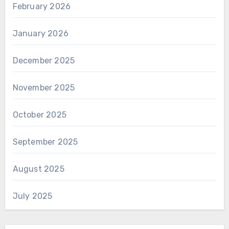
February 2026
January 2026
December 2025
November 2025
October 2025
September 2025
August 2025
July 2025