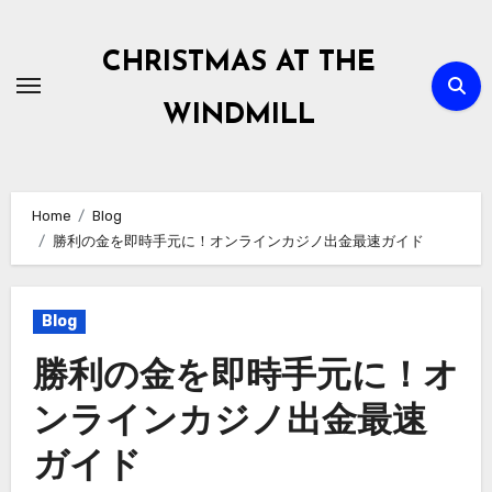
Skip
to
CHRISTMAS AT THE
content
WINDMILL
Home
Blog
勝利の金を即時手元に！オンラインカジノ出金最速ガイド
Blog
勝利の金を即時手元に！オ
ンラインカジノ出金最速
ガイド