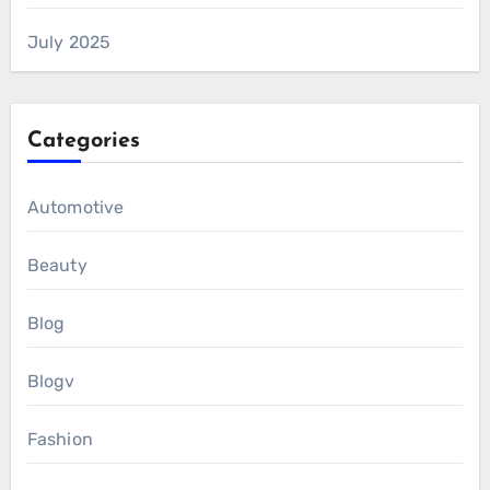
July 2025
Categories
Automotive
Beauty
Blog
Blogv
Fashion