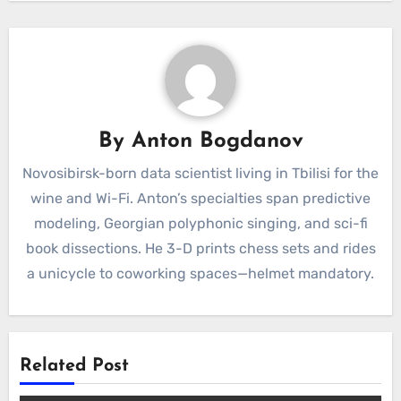
By
Anton Bogdanov
Novosibirsk-born data scientist living in Tbilisi for the
wine and Wi-Fi. Anton’s specialties span predictive
modeling, Georgian polyphonic singing, and sci-fi
book dissections. He 3-D prints chess sets and rides
a unicycle to coworking spaces—helmet mandatory.
Related Post