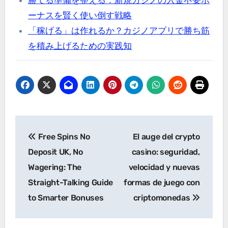
ーナスを賢く使い倒す戦略
「稼げる」は作れるか？カジノアプリで勝ち筋
を積み上げるための実践知
Post
Free Spins No
El auge del crypto
navigation
Deposit UK, No
casino: seguridad,
Wagering: The
velocidad y nuevas
Straight-Talking Guide
formas de juego con
to Smarter Bonuses
criptomonedas