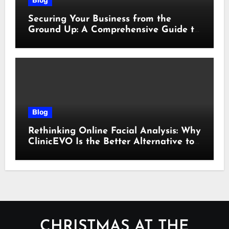
Blog
Securing Your Business from the
Ground Up: A Comprehensive Guide to
Cyber Essentials Certification
Blog
Rethinking Online Facial Analysis: Why
ClinicEVO Is the Better Alternative to
QOVES
CHRISTMAS AT THE