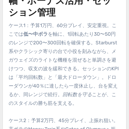
幅・ボーナス活用・セッ
ション管理
ケース1：予算1万円、60分プレイ、安定重視。こ
こでは
低〜中ボラ
を軸に、1回転あたり30〜50円
のレンジで200〜300回転を確保する。Starburst
系やクラシック寄りの台で小役を刻みながら、メ
ガウェイズのライトな機種を混ぜると単調さを避
けつつ、収支の波を緩和できる。セッションのKPI
は「平均回転数」と「最大ドローダウン」。ドロ
ーダウンが40％に達したら一度休止し、台を変え
るか、同レンジで続行。
回転数を守る
ことが、こ
のスタイルの勝ち筋を支える。
ケース2：予算2万円、45分プレイ、上振れ狙い。