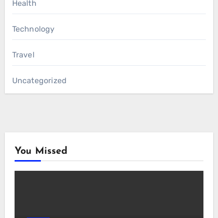
Health
Technology
Travel
Uncategorized
You Missed