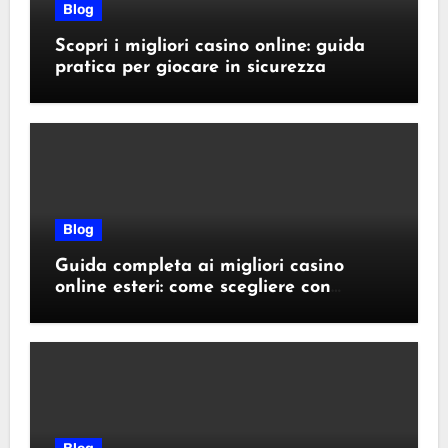
Blog
Scopri i migliori casino online: guida
pratica per giocare in sicurezza
Blog
Guida completa ai migliori casino
online esteri: come scegliere con
sicurezza e responsabilità