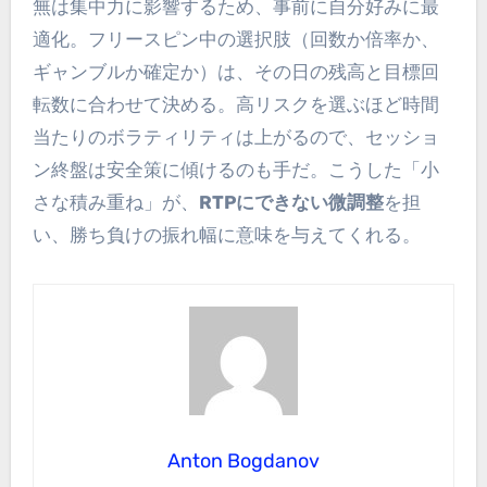
無は集中力に影響するため、事前に自分好みに最
適化。フリースピン中の選択肢（回数か倍率か、
ギャンブルか確定か）は、その日の残高と目標回
転数に合わせて決める。高リスクを選ぶほど時間
当たりのボラティリティは上がるので、セッショ
ン終盤は安全策に傾けるのも手だ。こうした「小
さな積み重ね」が、
RTPにできない微調整
を担
い、勝ち負けの振れ幅に意味を与えてくれる。
Anton Bogdanov