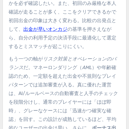
かを必ず確認したい。また、初回のみ厳格な本人
確認が走ることが多く、ここをクリアできるかで
初回出金の印象は大きく変わる。比較の出発点と
して、
出金が早いオンカジ
の基準を押さえなが
ら、自分の利用予定の決済手段に最適化して選定
するとミスマッチが起こりにくい。
もう一つの軸が
リスク対策とオペレーションのバ
ランス
だ。マネーロンダリング（
AML
）や年齢確
認のため、一定額を超えた出金や不規則なプレイ
パターンでは追加審査が入る。真に優れた運営
は、AI/ルールベースの自動審査と人手のチェック
を段階分けし、通常のプレイヤーには「ほぼ即
時」、グレーなケースには「迅速かつ確実な確
認」を回す。この設計が成熟しているほど、平均
的なユーザーの出金は早い。さらに、
ボーナス出