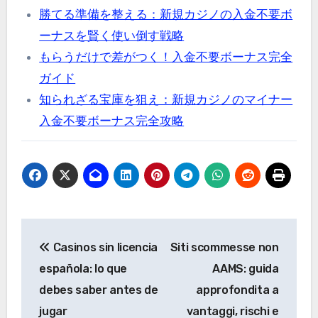
勝てる準備を整える：新規カジノの入金不要ボ
ーナスを賢く使い倒す戦略
もらうだけで差がつく！入金不要ボーナス完全
ガイド
知られざる宝庫を狙え：新規カジノのマイナー
入金不要ボーナス完全攻略
Post
Casinos sin licencia
Siti scommesse non
navigation
española: lo que
AAMS: guida
debes saber antes de
approfondita a
jugar
vantaggi, rischi e