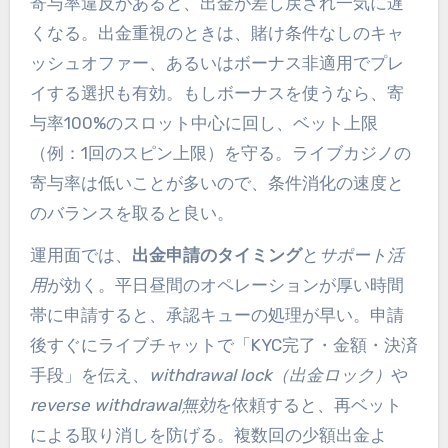
寄与率違反があると、出金が差し戻され一気に遅
くなる。出金重視のときは、賭け条件なしのキャ
ッシュオファー、あるいはボーナス非適用でプレ
イする選択も有効。もしボーナスを使うなら、寄
与率100%のスロット中心に回し、ベット上限
（例：1回のスピン上限）を守る。ライブカジノの
寄与率は低いことが多いので、条件消化の速度と
のバランスを取ると良い。
運用面では、
出金申請のタイミング
と
サポート活
用
が効く。平日昼間のオペレーションが厚い時間
帯に申請すると、承認キューの処理が早い。申請
後すぐにライブチャットで「KYC完了・金額・決済
手段」を伝え、
withdrawal lock（出金ロック）
や
reverse withdrawal無効
を依頼すると、再ベット
による取り消しを防げる。複数回の少額出金よ