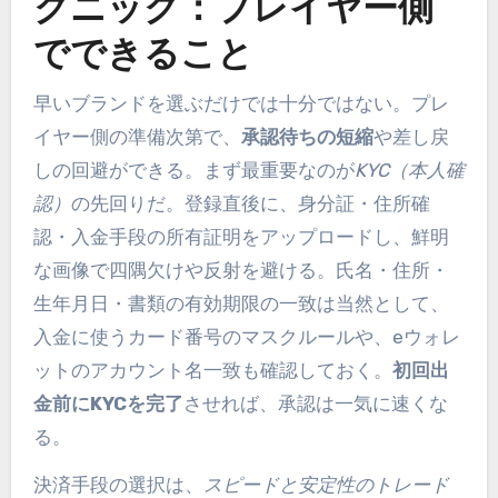
クニック：プレイヤー側
でできること
早いブランドを選ぶだけでは十分ではない。プレ
イヤー側の準備次第で、
承認待ちの短縮
や差し戻
しの回避ができる。まず最重要なのが
KYC（本人確
認）
の先回りだ。登録直後に、身分証・住所確
認・入金手段の所有証明をアップロードし、鮮明
な画像で四隅欠けや反射を避ける。氏名・住所・
生年月日・書類の有効期限の一致は当然として、
入金に使うカード番号のマスクルールや、eウォレ
ットのアカウント名一致も確認しておく。
初回出
金前にKYCを完了
させれば、承認は一気に速くな
る。
決済手段の選択は、
スピードと安定性のトレード