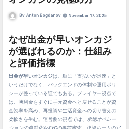
オンカジの見極め方
By
Anton Bogdanov
November 17, 2025
なぜ出金が早いオンカジ
が選ばれるのか：仕組み
と評価指標
出金が早いオンカジ
は、単に「支払いが迅速」と
いうだけでなく、バックエンドの体制や運用ポリ
シーが整っている証でもある。プレイヤー視点で
は、勝利金をすぐに手元資金へと戻せることが資
金効率を高め、再投資や生活資金への切り替えの
柔軟さを生む。運営側の視点では、
承認オペレー
ションの自動化
や
KYCの事前審査
、
決済ルートの冗