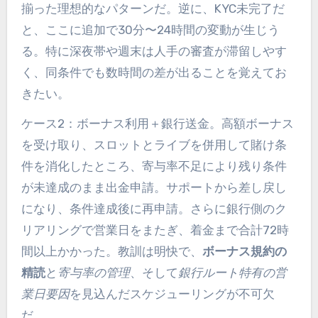
揃った理想的なパターンだ。逆に、KYC未完了だ
と、ここに追加で30分〜24時間の変動が生じう
る。特に深夜帯や週末は人手の審査が滞留しやす
く、同条件でも数時間の差が出ることを覚えてお
きたい。
ケース2：ボーナス利用＋銀行送金。高額ボーナス
を受け取り、スロットとライブを併用して賭け条
件を消化したところ、寄与率不足により残り条件
が未達成のまま出金申請。サポートから差し戻し
になり、条件達成後に再申請。さらに銀行側のク
リアリングで営業日をまたぎ、着金まで合計72時
間以上かかった。教訓は明快で、
ボーナス規約の
精読
と
寄与率の管理
、そして
銀行ルート特有の営
業日要因
を見込んだスケジューリングが不可欠
だ。