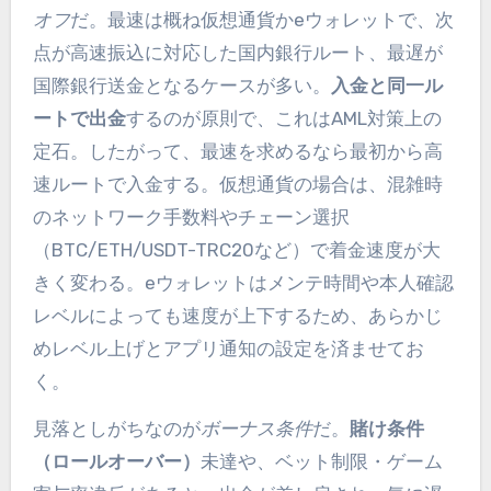
オフ
だ。最速は概ね仮想通貨かeウォレットで、次
点が高速振込に対応した国内銀行ルート、最遅が
国際銀行送金となるケースが多い。
入金と同一ル
ートで出金
するのが原則で、これはAML対策上の
定石。したがって、最速を求めるなら最初から高
速ルートで入金する。仮想通貨の場合は、混雑時
のネットワーク手数料やチェーン選択
（BTC/ETH/USDT-TRC20など）で着金速度が大
きく変わる。eウォレットはメンテ時間や本人確認
レベルによっても速度が上下するため、あらかじ
めレベル上げとアプリ通知の設定を済ませてお
く。
見落としがちなのが
ボーナス条件
だ。
賭け条件
（ロールオーバー）
未達や、ベット制限・ゲーム