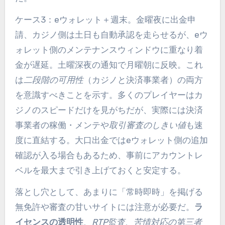
ケース3：eウォレット＋週末。金曜夜に出金申
請、カジノ側は土日も自動承認を走らせるが、eウ
ォレット側のメンテナンスウィンドウに重なり着
金が遅延。土曜深夜の通知で月曜朝に反映。これ
は
二段階の可用性
（カジノと決済事業者）の両方
を意識すべきことを示す。多くのプレイヤーはカ
ジノのスピードだけを見がちだが、実際には決済
事業者の稼働・メンテや
取引審査のしきい値
も速
度に直結する。大口出金ではeウォレット側の追加
確認が入る場合もあるため、事前にアカウントレ
ベルを最大まで引き上げておくと安定する。
落とし穴として、あまりに「常時即時」を掲げる
無免許や審査の甘いサイトには注意が必要だ。
ラ
イセンスの透明性
、
RTP監査
、
苦情対応の第三者