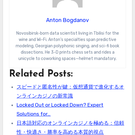
Anton Bogdanov
Novosibirsk-born data scientist living in Tbilisi for the
wine and Wi-Fi. Anton’s specialties span predictive
modeling, Georgian polyphonic singing, and sci-fi book
dissections. He 3-D prints chess sets and rides a
unicycle to coworking spaces—helmet mandatory.
Related Posts:
スピードと匿名性が鍵：仮想通貨で進化するオ
ンラインカジノの新常識
Locked Out or Locked Down? Expert
Solutions for…
日本語対応のオンラインカジノを極める：信頼
性・快適さ・勝率を高める本質的視点