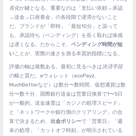
長化
が鍵となる。重要なのは「支払い依頼→承認
→送金→口座着金」の各段階で遅滞がないこと
だ。ブランドが「即時」「最短10分」と謳って
も、承認待ち（ペンディング）を長く取れば体感
は遅くなる。だからこそ、
ペンディング時間が短
い
ことが、実際の速さを測る本質的指標になる。
評価の軸は複数ある。最初に見るべきは
決済手段
の幅と質だ。eウォレット（ecoPayz、
MuchBetterなど）は数分〜数時間、仮想通貨は数
分〜数十分、国際銀行送金は営業日換算で1〜5日
が一般的。送金速度は「カジノの処理スピード」
と「ネットワークや銀行側のクリアリング」の合
算で決まるため、
出金ポリシー
で「営業日」「週
末の処理」「カットオフ時刻」が明示されている