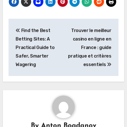
Post
Find the Best
Trouver le meilleur
navigation
Betting Sites: A
casino en ligne en
Practical Guide to
France : guide
Safer, Smarter
pratique et critères
Wagering
essentiels
By
Anton Bogdanov