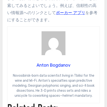
索してみるとよいでしょう。例えば、信頼性の高
い情報源へのリンクとして
ポーカー アプリ
を参考
にすることができます。
Anton Bogdanov
Novosibirsk-born data scientist living in Tbilisi for the
wine and Wi-Fi. Anton’s specialties span predictive
modeling, Georgian polyphonic singing, and sci-fi book
dissections. He 3-D prints chess sets and rides a
unicycle to coworking spaces—helmet mandatory.