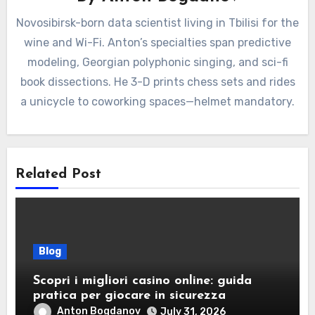
Novosibirsk-born data scientist living in Tbilisi for the
wine and Wi-Fi. Anton’s specialties span predictive
modeling, Georgian polyphonic singing, and sci-fi
book dissections. He 3-D prints chess sets and rides
a unicycle to coworking spaces—helmet mandatory.
Related Post
Blog
Scopri i migliori casino online: guida
pratica per giocare in sicurezza
Anton Bogdanov
July 31, 2026