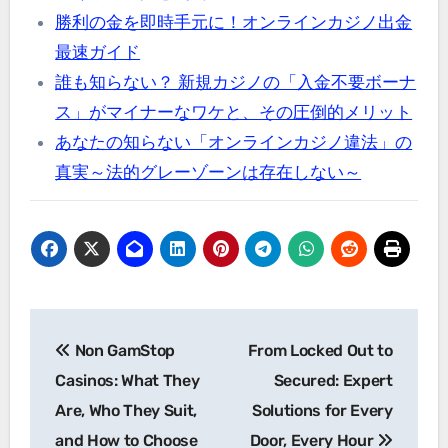
勝利の金を即時手元に！オンラインカジノ出金
最速ガイド
誰も知らない？ 新規カジノの「入金不要ボーナ
ス」がマイナーなワケと、その圧倒的メリット
あなたの知らない「オンラインカジノ違法」の
真実～法的グレーゾーンは存在しない～
Post
Non GamStop
From Locked Out to
navigation
Casinos: What They
Secured: Expert
Are, Who They Suit,
Solutions for Every
and How to Choose
Door, Every Hour