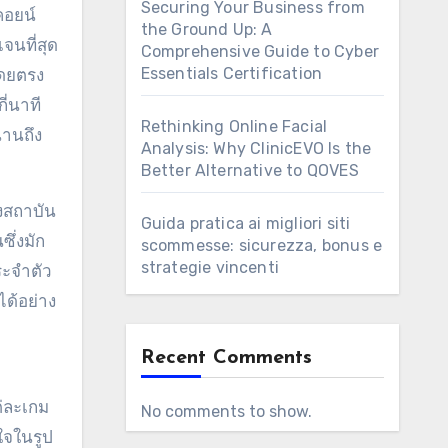
Securing Your Business from
คอยน์
the Ground Up: A
จนที่สุด
Comprehensive Guide to Cyber
Essentials Certification
โดยตรง
่นาที
Rethinking Online Facial
นานถึง
Analysis: Why ClinicEVO Is the
Better Alternative to QOVES
่งสถาบัน
Guida pratica ai migliori siti
ึ่งมัก
scommesse: sicurezza, bonus e
strategie vincenti
ระจำตัว
ได้อย่าง
Recent Comments
ต่ละเกม
No comments to show.
งใจในรูป