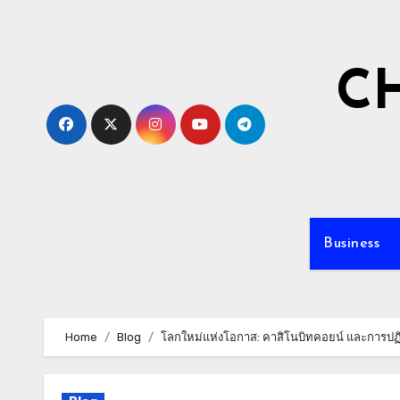
Skip
to
content
C
Business
Home
Blog
โลกใหม่แห่งโอกาส: คาสิโนบิทคอยน์ และการปฏ