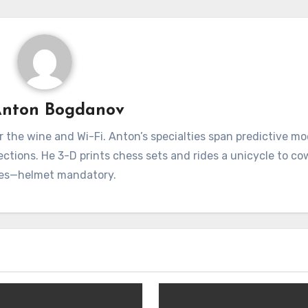
nton Bogdanov
for the wine and Wi-Fi. Anton’s specialties span predictive mo
ections. He 3-D prints chess sets and rides a unicycle to c
es—helmet mandatory.