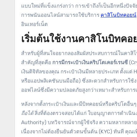
แบบใหม่ที่แข็งแกร่งกว่า การเข้าถึงก็เป็นอีกหนึ่งปัจ
การพนันออนไลน์สามารถใช้บริการ
คาสิโนบิทคอยน์
อินเทอร์เน็ต
เริ่มต้นใช้งานคาสิโนบิทคอย
สำหรับผู้ที่สนใจอยากลองสัมผัสประสบการณ์ในคาสิโนบ
สำคัญที่สุดคือ
การมีกระเป๋าเงินคริปโตเคอร์เรนซี
(Cr
เงินดิจิทัลของคุณ กระเป๋าเงินมีหลายประเภท ตั้งแต่ H
หรือแอปพลิเคชันบนมือถือ) ซึ่งสะดวกสำหรับการใช้งาน
ออฟไลน์ซึ่งมีความปลอดภัยสูงกว่าเหมาะสำหรับการ
หลังจากตั้งกระเป๋าเงินและมีบิทคอยน์หรือคริปโตอื่น
ถือได้
สิ่งที่ต้องตรวจสอบได้แก่ ใบอนุญาตการดำเนิน
Authority) บทวิจารณ์จากผู้ใช้จริง ความหลากหล
เนื่องจากไม่ต้องยืนยันตัวตนขั้นต้น (KYC) ทันที คุณเ