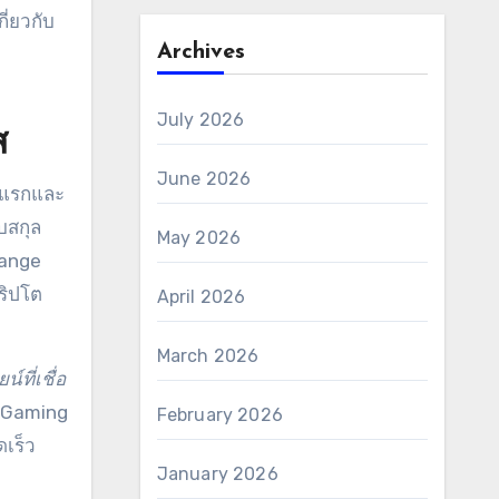
ี่ยวกับ
Archives
July 2026
ส
June 2026
อนแรกและ
บสกุล
May 2026
change
ริปโต
April 2026
March 2026
ที่เชื่อ
a Gaming
February 2026
เร็ว
January 2026