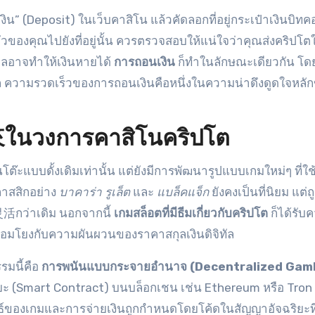
ิน” (Deposit) ในเว็บคาสิโน แล้วคัดลอกที่อยู่กระเป๋าเงินบิท
ัวของคุณไปยังที่อยู่นั้น ควรตรวจสอบให้แน่ใจว่าคุณส่งคริปโตใ
สกุลอาจทำให้เงินหายได้
การถอนเงิน
ก็ทำในลักษณะเดียวกัน โด
รางวัล ความรวดเร็วของการถอนเงินคือหนึ่งในความน่าดึงดูดใจหลั
ในวงการคาสิโนคริปโต
๊ะแบบดั้งเดิมเท่านั้น แต่ยังมีการพัฒนารูปแบบเกมใหม่ๆ ที่ใช
าสสิกอย่าง
บาคาร่า
รูเล็ต
และ
แบล็คแจ็ก
ยังคงเป็นที่นิยม แต่ถ
่灵活กว่าเดิม นอกจากนี้
เกมสล็อตที่มีธีมเกี่ยวกับคริปโต
ก็ได้รับ
ชื่อมโยงกับความผันผวนของราคาสกุลเงินดิจิทัล
รมนี้คือ
การพนันแบบกระจายอำนาจ (Decentralized Gam
ะ (Smart Contract) บนบล็อกเชน เช่น Ethereum หรือ Tron 
ลัพธ์ของเกมและการจ่ายเงินถูกกำหนดโดยโค้ดในสัญญาอัจฉริยะที